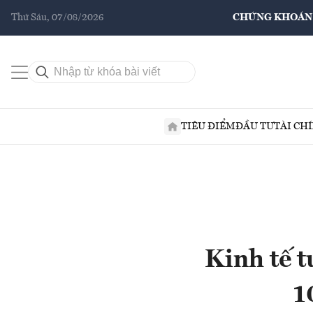
Thứ Sáu, 07/08/2026
CHỨNG KHOÁN
TIÊU ĐIỂM
ĐẦU TƯ
TÀI CH
Kinh tế t
1