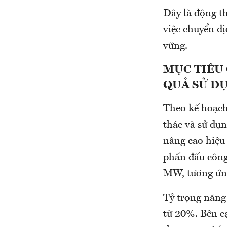
Đây là động t
việc chuyển d
vững.
MỤC TIÊU 
QUẢ SỬ D
Theo kế hoạch
thác và sử dụn
nâng cao hiệu 
phấn đấu công 
MW, tương ứng
Tỷ trọng năng 
từ 20%. Bên cạ