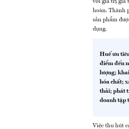
với giá trị gi
hoàn. Thành p
sản phẩm được 
dụng.
Huế ưu tiên
điểm đến n
lượng; khai
hóa chất; x
thải; phát 
doanh tập 
Việc thu hút c