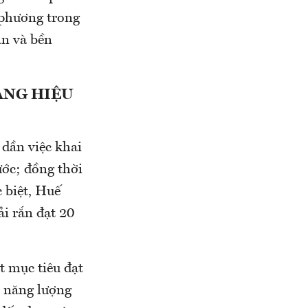
 phương trong
àn và bền
ĂNG HIỆU
dần việc khai
ước; đồng thời
c biệt, Huế
ải rắn đạt 20
t mục tiêu đạt
ụ năng lượng