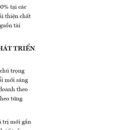
60% tại các
ải thiện chất
guồn tài
HÁT TRIỂN
 chú trọng
ổi mới sáng
 doanh theo
theo từng
 trị mới gắn