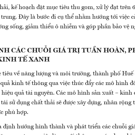
hải, kế hoạch đặt mục tiêu thu gom, xử lý đạt trên 
 trung. Đây là bước đi cụ thể nhằm hướng tới việc c
ờng sống, giảm thiểu ô nhiễm và góp phần bảo vệ n
H CÁC CHUỖI GIÁ TRỊ TUẦN HOÀN, P
KINH TẾ XANH
 tiêu về năng lượng và môi trường, thành phố Huế
 quả kinh tế thông qua việc thúc đẩy các mô hình đ
g hiệu quả tài nguyên. Các mô hình sản xuất – kinh
 tái sử dụng chất thải sẽ được xây dựng, nhân rộng 
ực phù hợp.
 định hướng hình thành và phát triển các chuỗi giá