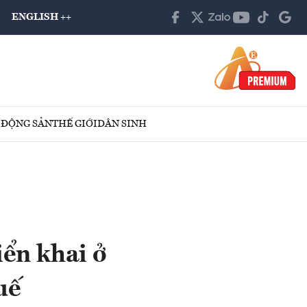
ENGLISH ++
 ĐỘNG SẢN
THẾ GIỚI
DÂN SINH
iển khai ở
uế