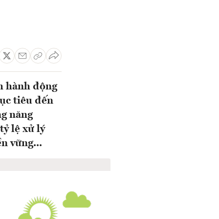
ch hành động
ục tiêu đến
ng năng
ỷ lệ xử lý
ền vững...