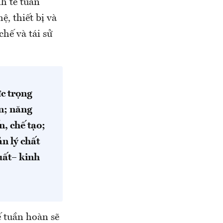
nh tế tuần
, thiết bị và
hế và tái sử
ực trọng
n; năng
n, chế tạo;
ản lý chất
uất– kinh
ế tuần hoàn sẽ