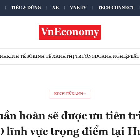
TIÊU & DÙNG
XE
VNE TV
TECH CONNECT
ÍNH
KINH TẾ SỐ
KINH TẾ XANH
THỊ TRƯỜNG
DOANH NGHIỆP
BẤT
KINH TẾ XANH
uần hoàn sẽ được ưu tiên tr
0 lĩnh vực trọng điểm tại H