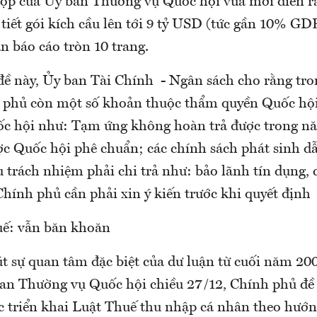
 họp của Ủy ban Thường vụ Quốc hội vừa mới diễn r
 tiết gói kích cầu lên tới 9 tỷ USD (tức gần 10% GD
n báo cáo tròn 10 trang.
đề này, Ủy ban Tài Chính - Ngân sách cho rằng tro
 phủ còn một số khoản thuộc thẩm quyền Quốc hội
c hội như: Tạm ứng không hoàn trả được trong nă
ợc Quốc hội phê chuẩn; các chính sách phát sinh dẫ
 trách nhiệm phải chi trả như: bảo lãnh tín dụng, 
hính phủ cần phải xin ý kiến trước khi quyết định
uế: vẫn băn khoăn
t sự quan tâm đặc biệt của dư luận từ cuối năm 200
an Thường vụ Quốc hội chiều 27/12, Chính phủ đề 
ệc triển khai Luật Thuế thu nhập cá nhân theo hướn