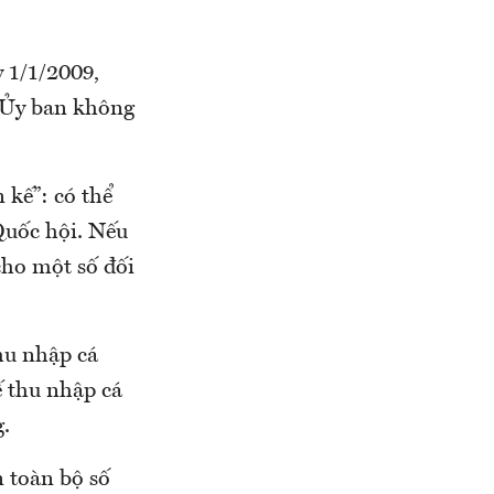
 1/1/2009,
 Ủy ban không
kế”: có thể
Quốc hội. Nếu
cho một số đối
hu nhập cá
ế thu nhập cá
.
 toàn bộ số