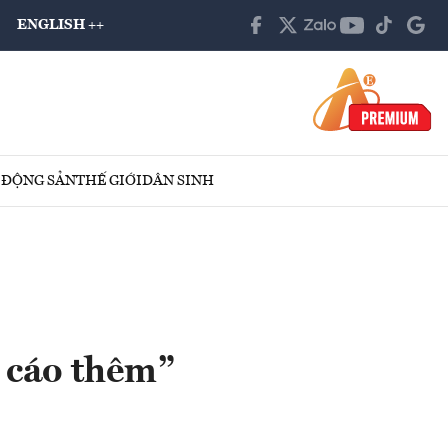
ENGLISH ++
 ĐỘNG SẢN
THẾ GIỚI
DÂN SINH
 cáo thêm”