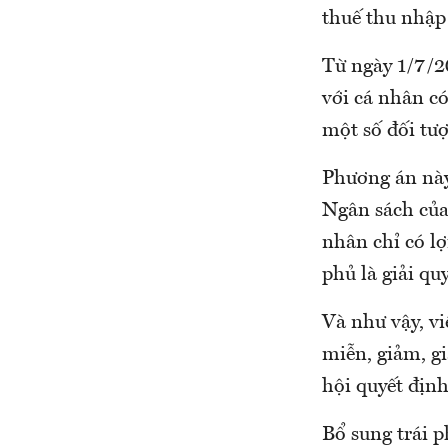
thuế thu nhập
Từ ngày 1/7/2
với cá nhân c
một số đối tư
Phương án này
Ngân sách của
nhân chỉ có l
phủ là giải qu
Và như vậy, v
miễn, giảm, gi
hội quyết định,
Bổ sung trái 