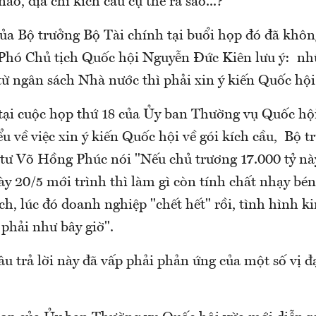
 nào, địa chỉ kích cầu cụ thể ra sao...?
của Bộ trưởng Bộ Tài chính tại buổi họp đó đã khôn
 Phó Chủ tịch Quốc hội Nguyễn Đức Kiên lưu ý: n
từ ngân sách Nhà nước thì phải xin ý kiến Quốc hội
tại cuộc họp thứ 18 của Ủy ban Thường vụ Quốc hội,
ểu về việc xin ý kiến Quốc hội về gói kích cầu, Bộ 
tư Võ Hồng Phúc nói "Nếu chủ trương 17.000 tỷ nà
ày 20/5 mới trình thì làm gì còn tính chất nhạy bé
ch, lúc đó doanh nghiệp "chết hết" rồi, tình hình k
phải như bây giờ".
âu trả lời này đã vấp phải phản ứng của một số vị đ