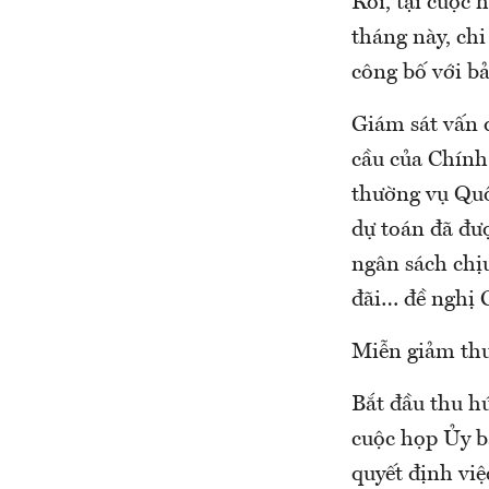
Rồi, tại cuộc
tháng này, chi
công bố với bả
Giám sát vấn 
cầu của Chính
thường vụ Quố
dự toán đã đư
ngân sách chịu
đãi… đề nghị C
Miễn giảm th
Bắt đầu thu hú
cuộc họp Ủy b
quyết định vi