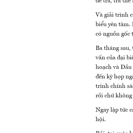
để trả, trả thế
Và giải trình 
biểu yên tâm.
có nguồn gốc 
Ba tháng sau, 
vấn của đại bi
hoạch và Đầu 
đến kỳ họp ng
trình chính sá
rồi chứ không 
Ngay lập tức c
hội.