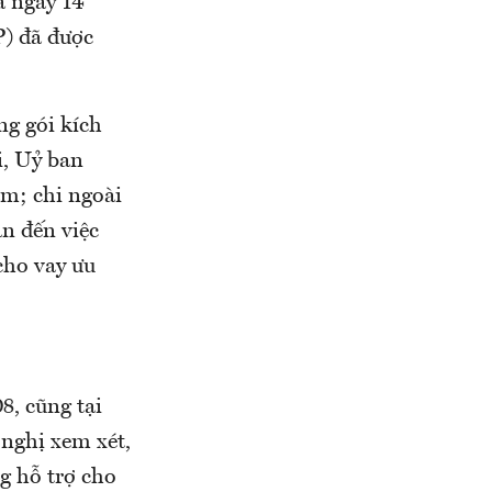
a ngày 14
P) đã được
ng gói kích
, Uỷ ban
m; chi ngoài
n đến việc
cho vay ưu
8, cũng tại
nghị xem xét,
g hỗ trợ cho