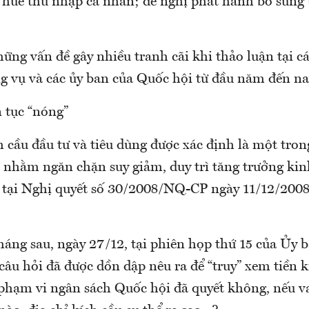
Thuế thu nhập cá nhân; đề nghị phát hành bổ sung 
ững vấn đề gây nhiều tranh cãi khi thảo luận tại c
 vụ và các ủy ban của Quốc hội từ đầu năm đến na
 tục “nóng”
 cầu đầu tư và tiêu dùng được xác định là một tro
 nhằm ngăn chặn suy giảm, duy trì tăng trưởng kin
i tại Nghị quyết số 30/2008/NQ-CP ngày 11/12/200
háng sau, ngày 27/12, tại phiên họp thứ 15 của Ủy
câu hỏi đã được dồn dập nêu ra để “truy” xem tiền k
 phạm vi ngân sách Quốc hội đã quyết không, nếu va