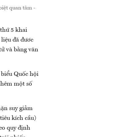
biệt quan tâm -
thứ 5 khai
 liệu đã đươc
 tử và bằng văn
 biểu Quốc hội
 thêm một số
hặn suy giảm
tiêu kích cầu)
eo quy định