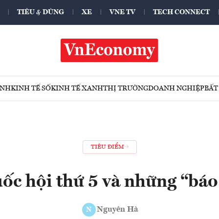
TIÊU & DÙNG
XE
VNE TV
TECH CONNECT
ÍNH
KINH TẾ SỐ
KINH TẾ XANH
THỊ TRƯỜNG
DOANH NGHIỆP
BẤT
TIÊU ĐIỂM
ốc hội thứ 5 và những “báo
Nguyên Hà
N