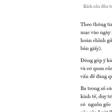
Kích cầu đầu t
Theo thông ti
mạc vào ngày 2
hoàn chỉnh gửi
bản giấy).
Đóng góp ý ki
và cơ quan củ
vấn đề đáng q
Ba trong số c
kinh tế, duy t
có nguồn gốc 