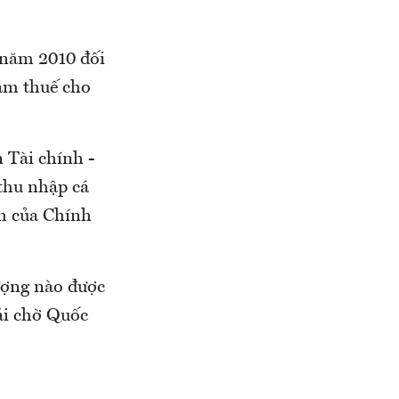
 năm 2010 đối
iảm thuế cho
 Tài chính -
thu nhập cá
ch của Chính
ượng nào được
hải chờ Quốc