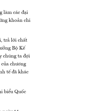
g làm các đại
hững khoản chi
 trả lời chất
trưởng Bộ Kế
y chúng ta đợi
n của chương
inh tế đã khác
ại biểu Quốc