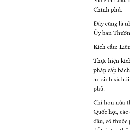
của của Luật 
Chính phủ.
Đây cũng là nh
Ủy ban Thường
Kích cầu: Liên
Thực hiện kích
pháp cấp bách
an sinh xã hộ
phủ.
Chỉ hơn nửa t
Quốc hội, các 
đâu, có thuộc