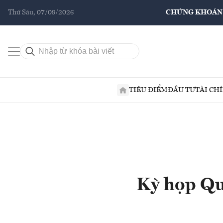
Thứ Sáu, 07/08/2026
CHỨNG KHOÁN
TIÊU ĐIỂM
ĐẦU TƯ
TÀI CH
Kỳ họp Qu