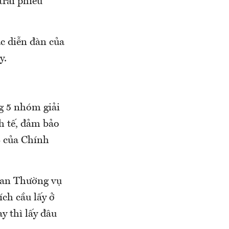
trái phiếu
ác diễn đàn của
y.
ng 5 nhóm giải
h tế, đảm bảo
8 của Chính
 ban Thường vụ
ích cầu lấy ở
y thì lấy đâu