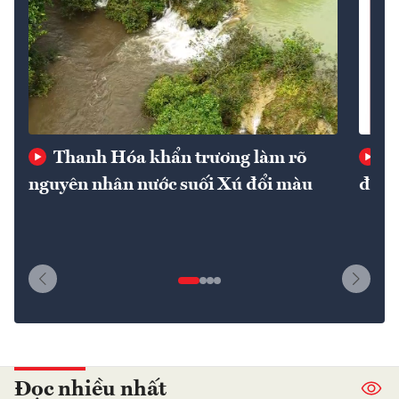
Thanh Hóa khẩn trương làm rõ
Gi
nguyên nhân nước suối Xú đổi màu
định
Đọc nhiều nhất