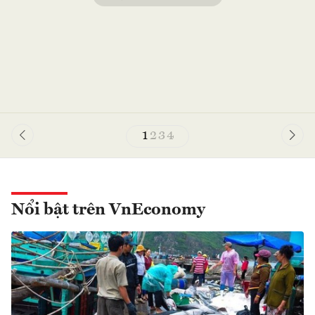
1
2
3
4
Nổi bật trên VnEconomy