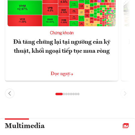
Chứng khoán
Đà tăng chững lại tại ngưỡng cản kỹ
Bl
thuật, khối ngoại tiếp tục mua ròng
Đọc ngay
Multimedia