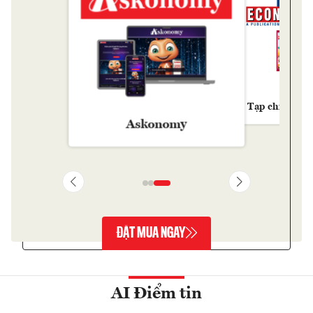
Tạp chí Kinh 
Askonomy
ĐẶT MUA NGAY
AI Điểm tin