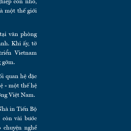
hiệp còn nhỏ,
à một thế giới
tại văn phòng
h. Khi ấy, tờ
triển Vietnam
g gờm.
ối quan hệ đặc
ệ - một thế hệ
ường Việt Nam.
Nhà in Tiến Bộ
 còn vài bước
ò chuyện nghề