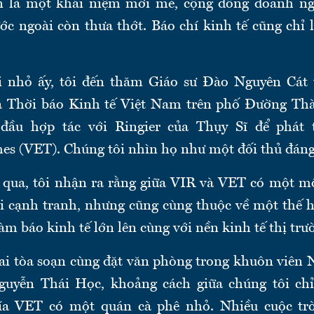
òn là một khái niệm mới mẻ, cộng đồng doanh ng
ớc ngoài còn thưa thớt. Báo chí kinh tế cũng chỉ l
ới nhỏ ấy, tôi đến thăm Giáo sư Đào Nguyên Cát 
a Thời báo Kinh tế Việt Nam trên phố Đường Thàn
đầu hợp tác với Ringier của Thụy Sĩ để phát 
s (VET). Chúng tôi nhìn họ như một đối thủ đán
i qua, tôi nhận ra rằng giữa VIR và VET có một m
ôi cạnh tranh, nhưng cũng cùng thuộc về một thế h
àm báo kinh tế lớn lên cùng với nền kinh tế thị tr
hai tòa soạn cùng đặt văn phòng trong khuôn viên 
guyễn Thái Học, khoảng cách giữa chúng tôi chỉ
ía VET có một quán cà phê nhỏ. Nhiều cuộc tr