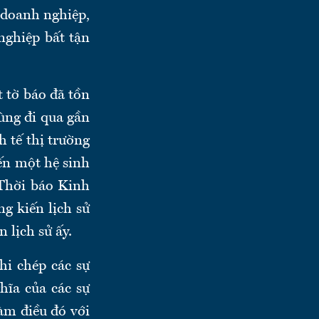
 doanh nghiệp,
nghiệp bất tận
t tờ báo đã tồn
cùng đi qua gần
 tế thị trường
ến một hệ sinh
 Thời báo Kinh
g kiến lịch sử
 lịch sử ấy.
hi chép các sự
ghĩa của các sự
àm điều đó với