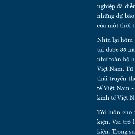
nghiệp đã diễ
những dự báo 
của một thời t
Nhìn lại hôm n
tại được 35 nă
như toàn bộ h
Việt Nam. Từ 
thái truyền t
tế Việt Nam -
kinh tế Việt N
Tôi luôn cho 
kiện. Vai trò 
kiện. Trong s