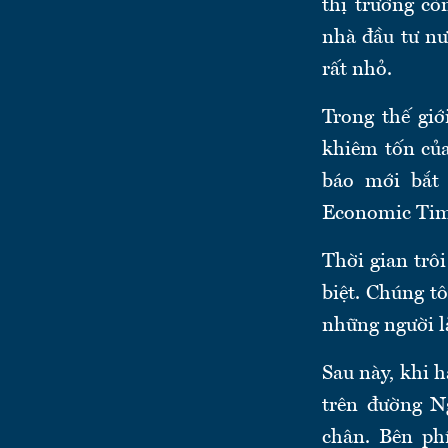
thị trường c
nhà đầu tư nư
rất nhỏ.
Trong thế gi
khiêm tốn củ
báo mới bắt 
Economic Time
Thời gian trô
biệt. Chúng t
những người l
Sau này, khi 
trên đường N
chân. Bên ph