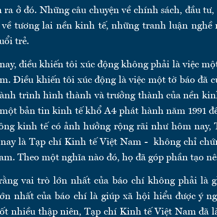
n ra ở đó. Những câu chuyện về chính sách, đầu tư,
về tương lai nền kinh tế, những tranh luận nghề 
uổi trẻ.
ay, điều khiến tôi xúc động không phải là việc mộ
m. Điều khiến tôi xúc động là việc một tờ báo đã 
ành trình hình thành và trưởng thành của nền kinh
một bản tin kinh tế khổ A4 phát hành năm 1991 đ
hông kinh tế có ảnh hưởng rộng rãi như hôm nay,
 nay là Tạp chí Kinh tế Việt Nam - không chỉ chứn
am. Theo một nghĩa nào đó, họ đã góp phần tạo nên
rằng vai trò lớn nhất của báo chí không phải là g
lớn nhất của báo chí là giúp xã hội hiểu được ý n
uốt nhiều thập niên, Tạp chí Kinh tế Việt Nam đã l