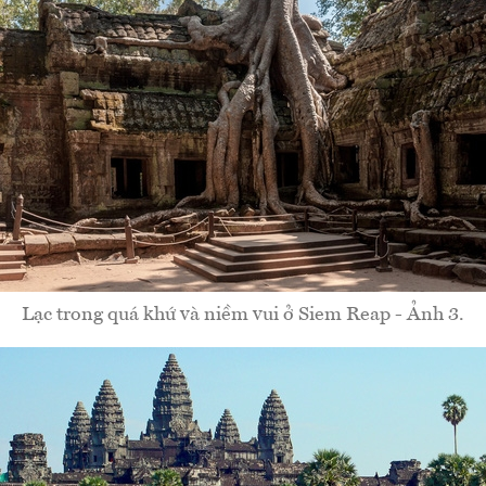
Lạc trong quá khứ và niềm vui ở Siem Reap - Ảnh 3.