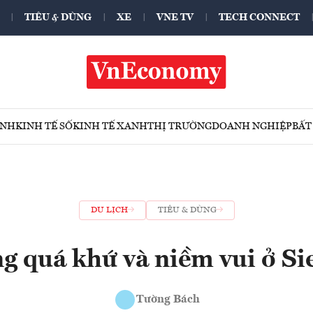
TIÊU & DÙNG
XE
VNE TV
TECH CONNECT
ÍNH
KINH TẾ SỐ
KINH TẾ XANH
THỊ TRƯỜNG
DOANH NGHIỆP
BẤT
DU LỊCH
TIÊU & DÙNG
ng quá khứ và niềm vui ở S
Tường Bách