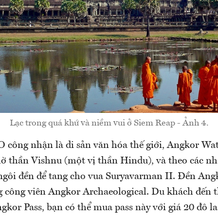
Lạc trong quá khứ và niềm vui ở Siem Reap - Ảnh 4.
ông nhận là di sản văn hóa thế giới, Angkor Wat
hờ thần Vishnu (một vị thần Hindu), và theo các nh
à ngôi đền để tang cho vua Suryavarman II. Đền Ang
ng công viên Angkor Archaeological. Du khách đến 
gkor Pass, bạn có thể mua pass này với giá 20 đô 