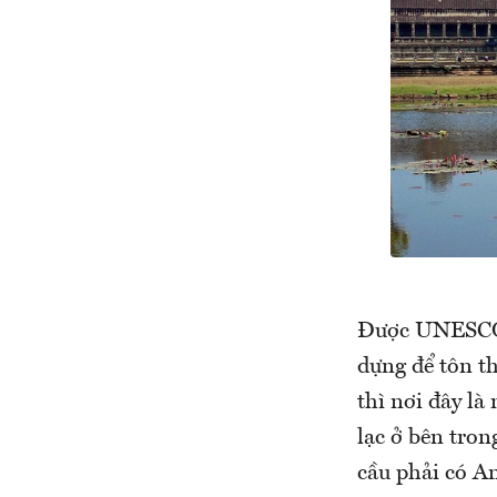
Được UNESCO c
dựng để tôn t
thì nơi đây l
lạc ở bên tro
cầu phải có An