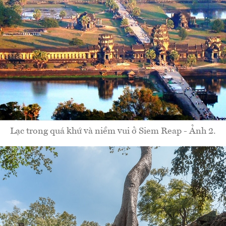
Lạc trong quá khứ và niềm vui ở Siem Reap - Ảnh 2.