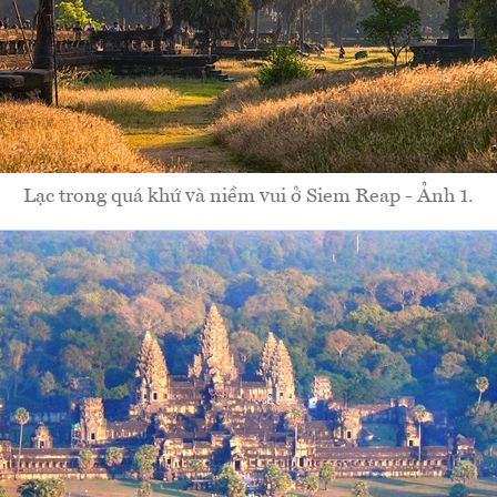
Lạc trong quá khứ và niềm vui ở Siem Reap - Ảnh 1.