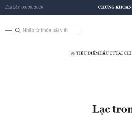
Thứ Bảy, 08/08/2026
CHỨNG KHOÁN
TIÊU ĐIỂM
ĐẦU TƯ
TÀI CH
Lạc tro