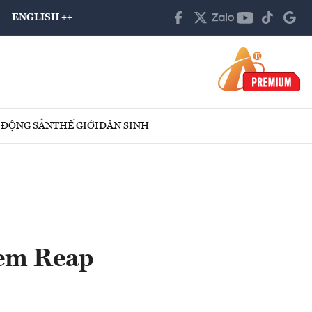
ENGLISH ++
 ĐỘNG SẢN
THẾ GIỚI
DÂN SINH
iem Reap