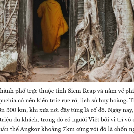
thành phố trực thuộc tỉnh Siem Reap và nằm về phí
uchia có nền kiến trúc rực rỡ, lịch sử huy hoàng. 
ơn 300 km, khi xưa nơi đây từng là cố đô. Ngày nay
riệu du khách, trong đó có người Việt bởi vị trí vô 
quần thể Angkor khoảng 7km cùng với đó là chốn n