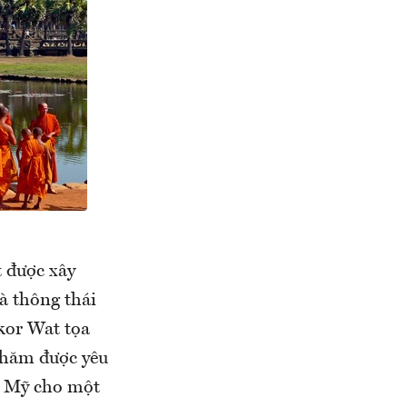
 được xây
à thông thái
kor Wat tọa
thăm được yêu
la Mỹ cho một