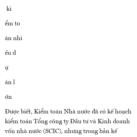
ki
ểm to
án nhi
ều d
ự
án l
ớn
Được biết, Kiểm toán Nhà nước đã có kế hoạch
kiểm toán Tổng công ty Đầu tư và Kinh doanh
vốn nhà nước (SCIC), nhưng trong bản kế