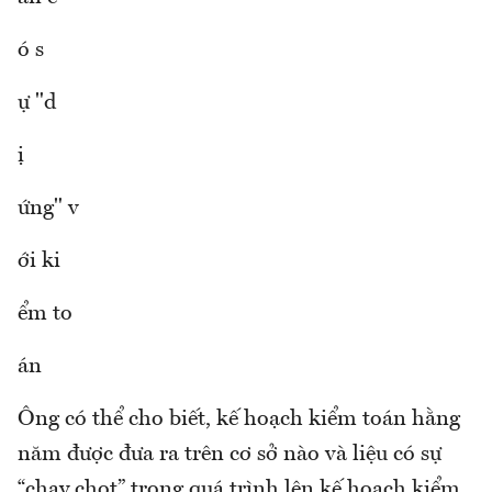
ó s
ự "d
ị
ứng" v
ới ki
ểm to
án
Ông có thể cho biết, kế hoạch kiểm toán hằng
năm được đưa ra trên cơ sở nào và liệu có sự
“chạy chọt” trong quá trình lên kế hoạch kiểm