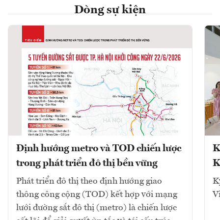
Dòng sự kiện
Định hướng metro và TOD chiến lược
K
trong phát triển đô thị bền vững
K
Phát triển đô thị theo định hướng giao
K
thông công cộng (TOD) kết hợp với mạng
V
lưới đường sắt đô thị (metro) là chiến lược