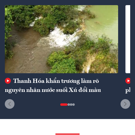
Thanh Hóa khẩn trương làm rõ
nguyên nhân nước suối Xú đổi màu
phí