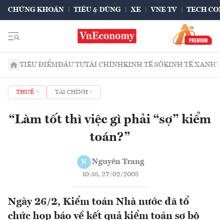
CHỨNG KHOÁN
TIÊU & DÙNG
XE
VNE TV
TECH CO
TIÊU ĐIỂM
ĐẦU TƯ
TÀI CHÍNH
KINH TẾ SỐ
KINH TẾ XANH
THUẾ
TÀI CHÍNH
“Làm tốt thì việc gì phải “sợ” kiểm
toán?”
Nguyên Trang
N
10:58, 27/02/2008
Ngày 26/2, Kiểm toán Nhà nước đã tổ
chức họp báo về kết quả kiểm toán sơ bộ