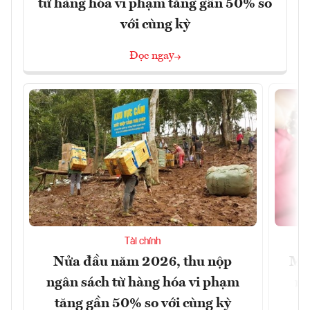
từ hàng hóa vi phạm tăng gần 50% so
với cùng kỳ
Đọc ngay
Tài chính
Nửa đầu năm 2026, thu nộp
Mở 
ngân sách từ hàng hóa vi phạm
ng
tăng gần 50% so với cùng kỳ