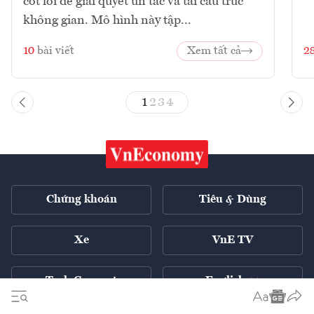
cốt lõi để giải quyết ùn tắc và tái cấu trúc
không gian. Mô hình này tập...
10
bài viết
Xem tất cả
2
1
2
3
4
Chứng khoán
Tiêu & Dùng
Xe
VnE TV
Tech Connect
English ++