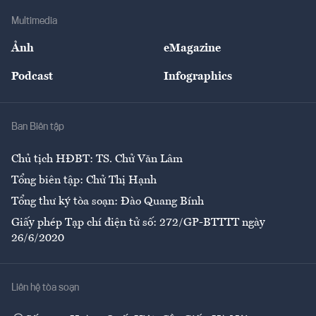
Doanh nghiệp
Địa phương
Thị trường
Bảo hiểm
Multimedia
Sự kiện
Nhân lực
Ảnh
eMagazine
Đẹp +
An sinh
Podcast
Infographics
Giải trí
Y tế
Nhà
Ban Biên tập
Ẩm thực
Chủ tịch HĐBT: TS. Chử Văn Lâm
Tổng biên tập: Chử Thị Hạnh
Tổng thư ký tòa soạn: Đào Quang Bính
Giấy phép Tạp chí điện tử số: 272/GP-BTTTT ngày
26/6/2020
Liên hệ tòa soạn