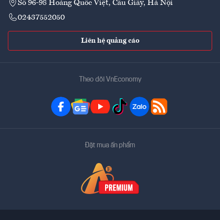
Số 96-98 Hoàng Quốc Việt, Cầu Giấy, Hà Nội
02437552050
Liên hệ quảng cáo
Theo dõi VnEconomy
Đặt mua ấn phẩm