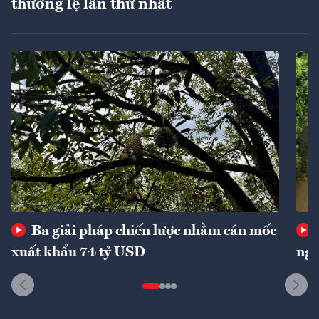
thường lệ lần thứ nhất
Ba giải pháp chiến lược nhằm cán mốc
xuất khẩu 74 tỷ USD
ngu