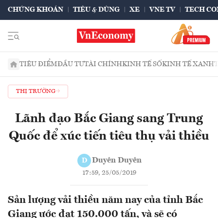
CHỨNG KHOÁN
TIÊU & DÙNG
XE
VNE TV
TECH CO
TIÊU ĐIỂM
ĐẦU TƯ
TÀI CHÍNH
KINH TẾ SỐ
KINH TẾ XANH
THỊ TRƯỜNG
Lãnh đạo Bắc Giang sang Trung
Quốc để xúc tiến tiêu thụ vải thiều
Duyên Duyên
D
17:59, 25/05/2019
Sản lượng vải thiều năm nay của tỉnh Bắc
Giang ước đạt 150.000 tấn, và sẽ có