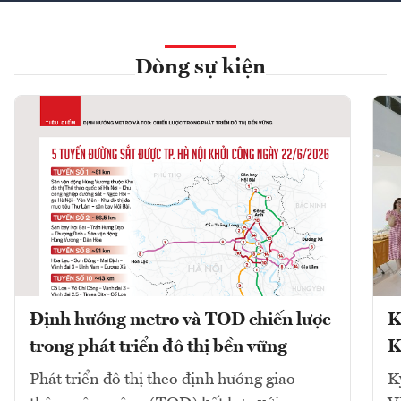
Dòng sự kiện
Định hướng metro và TOD chiến lược
K
trong phát triển đô thị bền vững
K
Phát triển đô thị theo định hướng giao
K