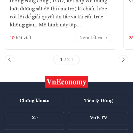
thông công cộng (TOD) kết hợp với mạng
V
lưới đường sắt đô thị (metro) là chiến lược
cốt lõi để giải quyết ùn tắc và tái cấu trúc
không gian. Mô hình này tập...
10
bài viết
Xem tất cả
2
1
2
3
4
Chứng khoán
Tiêu & Dùng
Xe
VnE TV