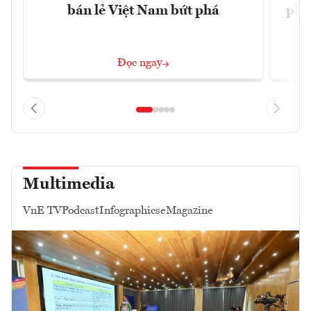
bán lẻ Việt Nam bứt phá
phá 
đ
Đọc ngay
Multimedia
VnE TV
Podcast
Infographics
eMagazine