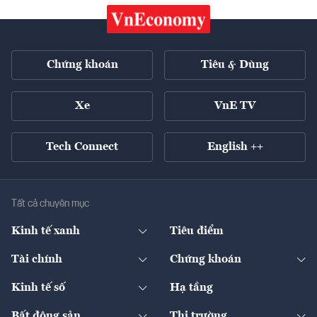
Chứng khoán
Tiêu & Dùng
Xe
VnE TV
Tech Connect
English ++
Tất cả chuyên mục
Kinh tế xanh
Tiêu điểm
Chuyển động xanh
Tài chính
Chứng khoán
Pháp lý
Ngân hàng
Doanh nghiệp niêm yết
Kinh tế số
Hạ tầng
Thương hiệu xanh
Thị trường vốn
Thị trường
Sản phẩm - Thị trường
Bất động sản
Thị trường