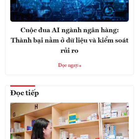
Cuộc đua AI ngành ngân hàng:
Thành bại nằm ở dữ liệu và kiểm soát
rủi ro
Đọc ngay
Đọc tiếp