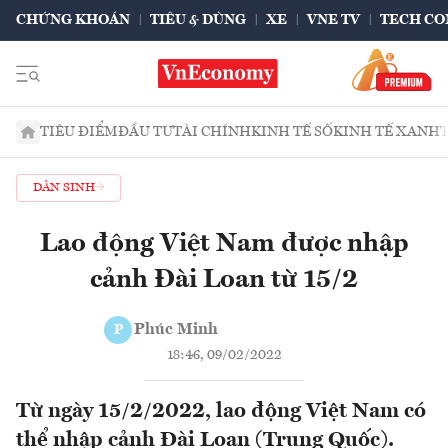
CHỨNG KHOÁN
TIÊU & DÙNG
XE
VNE TV
TECH CO
TIÊU ĐIỂM
ĐẦU TƯ
TÀI CHÍNH
KINH TẾ SỐ
KINH TẾ XANH
DÂN SINH
Lao động Việt Nam được nhập
cảnh Đài Loan từ 15/2
Phúc Minh
P
18:46, 09/02/2022
Từ ngày 15/2/2022, lao động Việt Nam có
thể nhập cảnh Đài Loan (Trung Quốc).