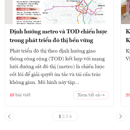
Định hướng metro và TOD chiến lược
K
trong phát triển đô thị bền vững
K
Phát triển đô thị theo định hướng giao
K
thông công cộng (TOD) kết hợp với mạng
V
lưới đường sắt đô thị (metro) là chiến lược
cốt lõi để giải quyết ùn tắc và tái cấu trúc
không gian. Mô hình này tập...
10
bài viết
Xem tất cả
2
1
2
3
4