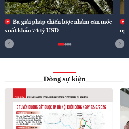
Ba giải pháp chiến lược nhằm cán mốc
xuất khẩu 74 tỷ USD
ngu
Dòng sự kiện