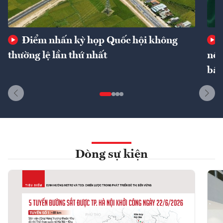
Điểm nhấn kỳ họp Quốc hội không
thường lệ lần thứ nhất
nôn
bất
Dòng sự kiện