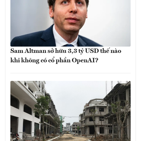
Sam Altman sở hữu 3,3 tỷ USD thế nào
khi không có cổ phần OpenAI?