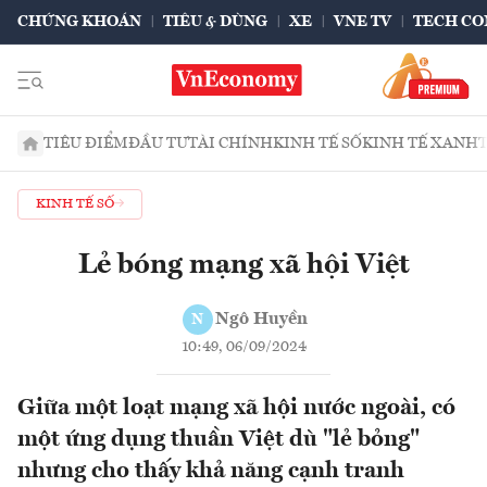
CHỨNG KHOÁN
TIÊU & DÙNG
XE
VNE TV
TECH CO
TIÊU ĐIỂM
ĐẦU TƯ
TÀI CHÍNH
KINH TẾ SỐ
KINH TẾ XANH
KINH TẾ SỐ
Lẻ bóng mạng xã hội Việt
Ngô Huyền
N
10:49, 06/09/2024
Giữa một loạt mạng xã hội nước ngoài, có
một ứng dụng thuần Việt dù "lẻ bỏng"
nhưng cho thấy khả năng cạnh tranh