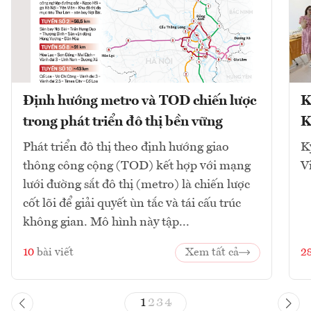
Định hướng metro và TOD chiến lược
K
trong phát triển đô thị bền vững
K
Phát triển đô thị theo định hướng giao
K
thông công cộng (TOD) kết hợp với mạng
V
lưới đường sắt đô thị (metro) là chiến lược
cốt lõi để giải quyết ùn tắc và tái cấu trúc
không gian. Mô hình này tập...
10
bài viết
Xem tất cả
2
1
2
3
4