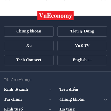
Chứng khoán
Tiêu & Dùng
Xe
VnE TV
Tech Connect
English ++
Tất cả chuyên mục
Kinh tế xanh
Tiêu điểm
Chuyển động xanh
Tài chính
Chứng khoán
Pháp lý
Ngân hàng
Doanh nghiệp niêm yết
Kinh tế số
Hạ tầng