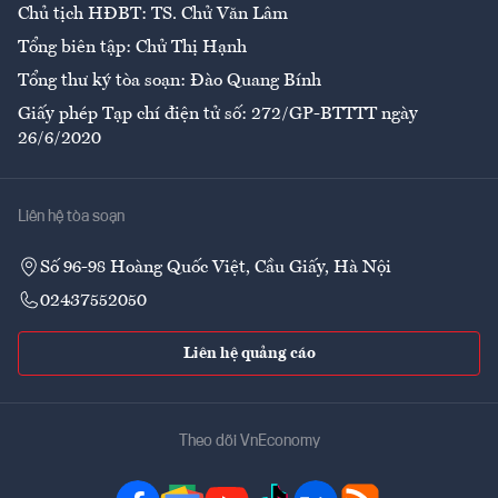
Chủ tịch HĐBT: TS. Chử Văn Lâm
Tổng biên tập: Chử Thị Hạnh
Tổng thư ký tòa soạn: Đào Quang Bính
Giấy phép Tạp chí điện tử số: 272/GP-BTTTT ngày
26/6/2020
Liên hệ tòa soạn
Số 96-98 Hoàng Quốc Việt, Cầu Giấy, Hà Nội
02437552050
Liên hệ quảng cáo
Theo dõi VnEconomy