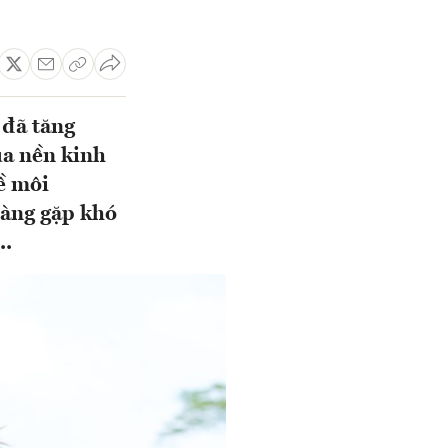
 đã tăng
a nền kinh
về môi
hàng gặp khó
..