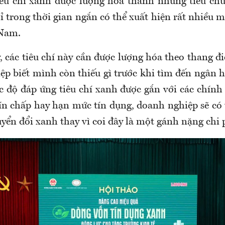
iêu chí xanh được lượng hóa thành những tiêu chu
ỉ trong thời gian ngắn có thể xuất hiện rất nhiều 
 Nam.
, các tiêu chí này cần được lượng hóa theo thang 
ệp biết mình còn thiếu gì trước khi tìm đến ngân 
 độ đáp ứng tiêu chí xanh được gắn với các chính 
ệ tín chấp hay hạn mức tín dụng, doanh nghiệp sẽ c
yển đổi xanh thay vì coi đây là một gánh nặng chi 