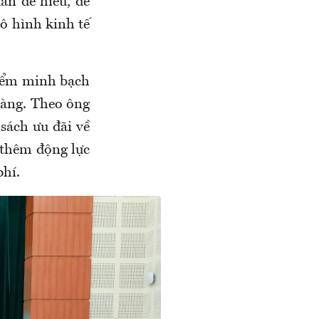
ẩn dễ hiểu, dễ
mô hình kinh tế
điểm minh bạch
hàng. Theo ông
sách ưu đãi về
ó thêm động lực
phí.