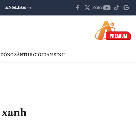
ENGLISH ++
 ĐỘNG SẢN
THẾ GIỚI
DÂN SINH
g xanh