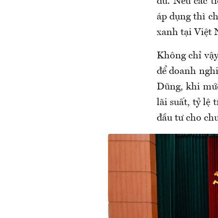
đủ. Nếu các t
áp dụng thì ch
xanh tại Việt
Không chỉ vậy
để doanh nghi
Dũng, khi mức
lãi suất, tỷ l
đầu tư cho chu