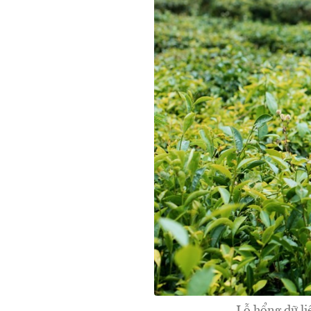
Lỗ hổng dữ li