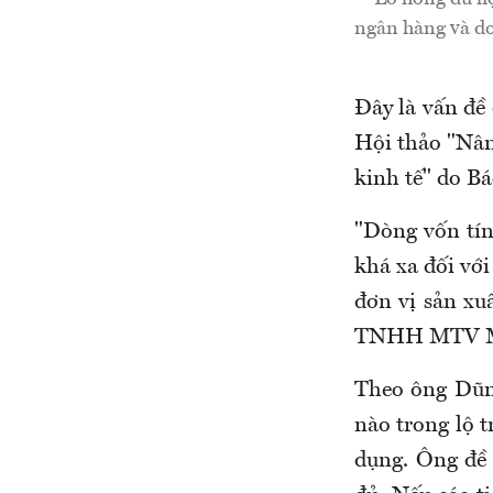
ngân hàng và do
Đây là vấn đề
Hội thảo "Nân
kinh tế" do Bá
"Dòng vốn tín
khá xa đối với
đơn vị sản x
TNHH MTV Mus
Theo ông Dũn
nào trong lộ t
dụng. Ông đề 