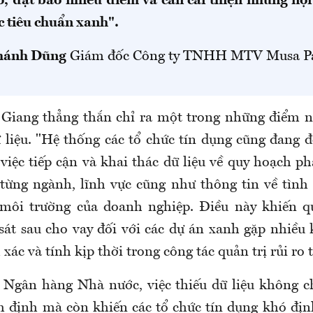
, đạt bao nhiêu điểm và cần cải thiện những nội
c tiêu chuẩn xanh".
hánh Dũng
Giám đốc Công ty TNHH MTV Musa Pa
 Giang thẳng thắn chỉ ra một trong những điểm 
ữ liệu. "Hệ thống các tổ chức tín dụng cũng đang đ
việc tiếp cận và khai thác dữ liệu về quy hoạch ph
từng ngành, lĩnh vực cũng như thông tin về tình
 môi trường của doanh nghiệp. Điều này khiến q
sát sau cho vay đối với các dự án xanh gặp nhiều
xác và tính kịp thời trong công tác quản trị rủi ro 
 Ngân hàng Nhà nước, việc thiếu dữ liệu không c
m định mà còn khiến các tổ chức tín dụng khó định