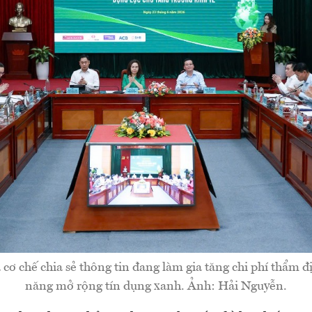
 cơ chế chia sẻ thông tin đang làm gia tăng chi phí thẩm 
năng mở rộng tín dụng xanh. Ảnh: Hải Nguyễn.