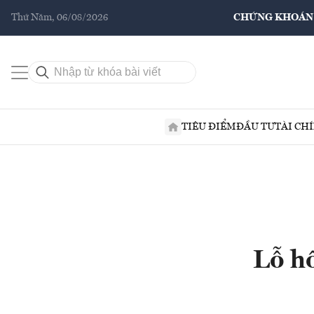
Thứ Năm, 06/08/2026
CHỨNG KHOÁN
TIÊU ĐIỂM
ĐẦU TƯ
TÀI CH
Lỗ hổ