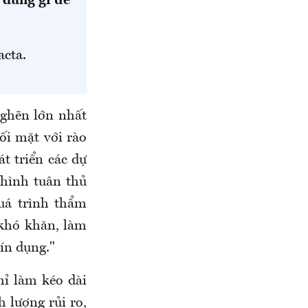
 dung gì để
cta.
nghẽn lớn nhất
ối mặt với rào
át triển các dự
 hình tuân thủ
uá trình thẩm
 khó khăn, làm
tín dụng."
hỉ làm kéo dài
 lượng rủi ro,