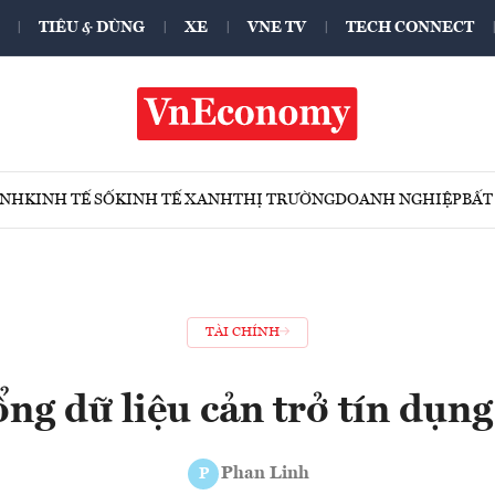
TIÊU & DÙNG
XE
VNE TV
TECH CONNECT
ÍNH
KINH TẾ SỐ
KINH TẾ XANH
THỊ TRƯỜNG
DOANH NGHIỆP
BẤT
TÀI CHÍNH
ng dữ liệu cản trở tín dụn
Phan Linh
P