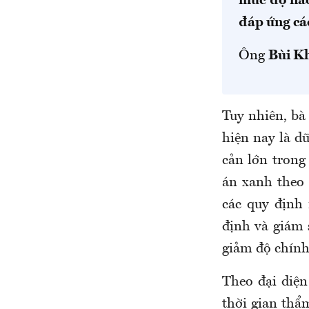
mức độ nào
đáp ứng cá
Ông
Bùi K
Tuy nhiên, bà
hiện nay là d
cản lớn trong 
án xanh theo 
các quy định
định và giám 
giảm độ chính 
Theo đại diện
thời gian thẩ