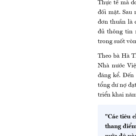
Thực tế mà d
đối mặt. Sau 
đơn thuần là 
đủ thông tin
trong suốt vòn
Theo bà Hà T
Nhà nước Việ
đáng kể. Đến 
tổng dư nợ đạt
triển khai nă
"Các tiêu 
thang điểm