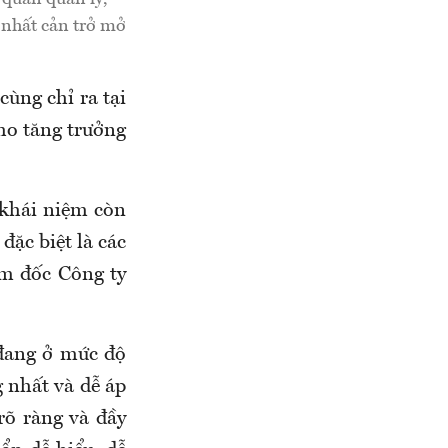
 nhất cản trở mở
ùng chỉ ra tại
ho tăng trưởng
 khái niệm còn
đặc biệt là các
m đốc Công ty
đang ở mức độ
g nhất và dễ áp
rõ ràng và đầy