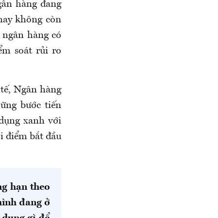
gân hàng đang
 nay không còn
ể ngân hàng có
m soát rủi ro
tế, Ngân hàng
ững bước tiến
 dụng xanh với
ời điểm bắt đầu
ng hạn theo
mình đang ở