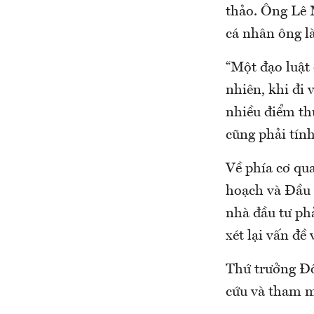
thảo. Ông Lê 
cá nhân ông là
“Một đạo luật 
nhiên, khi đi 
nhiều điểm thừ
cũng phải tính
Về phía cơ qu
hoạch và Đầu t
nhà đầu tư ph
xét lại vấn đề
Thứ trưởng Đô
cứu và tham m