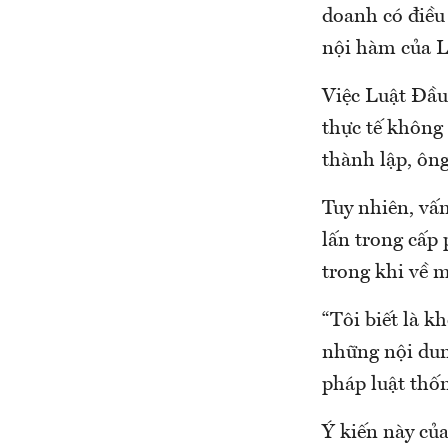
doanh có điều 
nội hàm của L
Việc Luật Đầu
thực tế không 
thành lập, ôn
Tuy nhiên, vấ
lấn trong cấp
trong khi về 
“Tôi biết là k
những nội dun
pháp luật thố
Ý kiến này củ