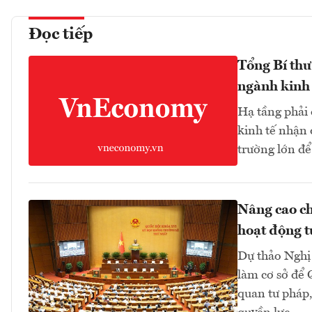
Đọc tiếp
Tổng Bí thư
ngành kinh 
Hạ tầng phải
kinh tế nhận 
trường lớn để
Nâng cao ch
hoạt động t
Dự thảo Nghị 
làm cơ sở để 
quan tư pháp,