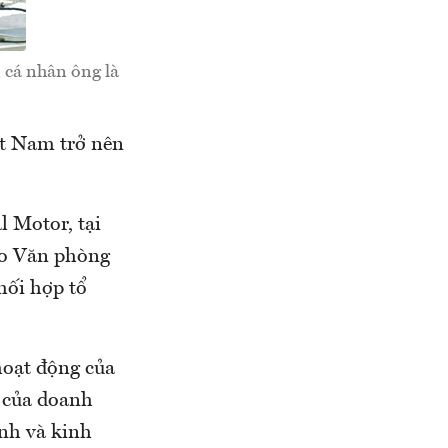
 cá nhân ông là
ệt Nam trở nên
l Motor, tại
 do Văn phòng
hối hợp tổ
hoạt động của
g của doanh
nh và kinh