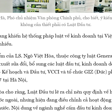
, Phó chủ nhiệm Văn phòng Chính phủ, cho biết, ý kiến
không cần thiết phải có Luật Đầu tư.
ang khiến hệ thống pháp luật về kinh doanh tại Vi
nhiều.
m của LS. Ngô Việt Hòa, thuộc công ty luật Genera
 xuất sửa đổi, bổ sung các luật đầu tư, kinh doanh
 Kế hoạch và Đầu tư, VCCI và tổ chức GIZ (Đức) p
7 tại Hà Nội,
a cho rằng, Luật Đầu tư lẽ ra chỉ nên quy định về 
ớc ngoài, nhưng hiện đang điều chỉnh cả hoạt độn
nước. Nội dung về ngành nghề cấm đầu tư kinh doa