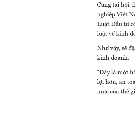
Cũng tại hội 
nghiệp Việt N
Luật Đầu tư c
luật về kinh d
Như vậy, sẽ đặ
kinh doanh.
“Đây là một h
lợi hơn, an to
mực của thế g