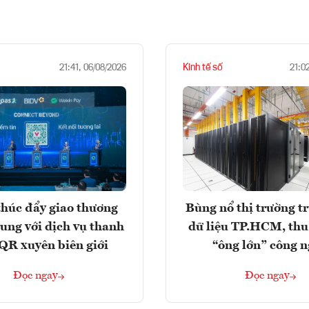
Kinh tế số
21:41, 06/08/2026
21:0
húc đẩy giao thương
Bùng nổ thị trường t
rung với dịch vụ thanh
dữ liệu TP.HCM, thu
QR xuyên biên giới
“ông lớn” công 
Đọc ngay
Đọc ngay