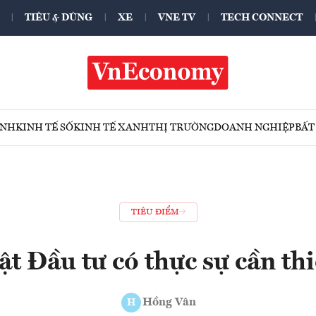
TIÊU & DÙNG
XE
VNE TV
TECH CONNECT
ÍNH
KINH TẾ SỐ
KINH TẾ XANH
THỊ TRƯỜNG
DOANH NGHIỆP
BẤT
TIÊU ĐIỂM
ật Đầu tư có thực sự cần thi
Hồng Vân
H