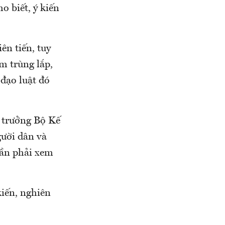
 biết, ý kiến
ên tiến, tuy
ểm trùng lắp,
 đạo luật đó
 trưởng Bộ Kế
gười dân và
Cần phải xem
kiến, nghiên