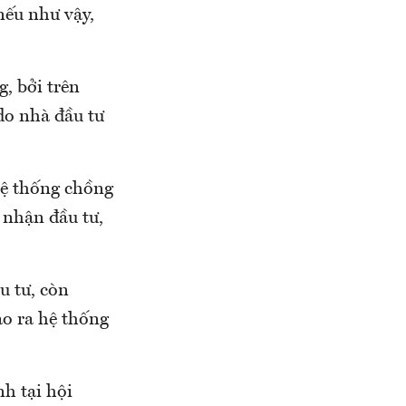
nếu như vậy,
, bởi trên
do nhà đầu tư
hệ thống chồng
 nhận đầu tư,
u tư, còn
ạo ra hệ thống
h tại hội