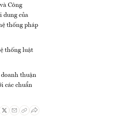
 và Công
i dung của
 hệ thống pháp
hệ thống luật
h doanh thuận
ới các chuẩn