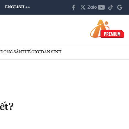
ENGLISH ++
 ĐỘNG SẢN
THẾ GIỚI
DÂN SINH
ết?