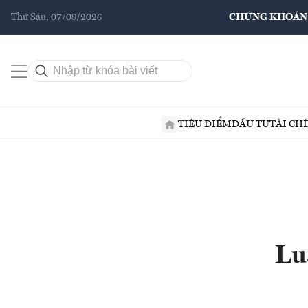
Thứ Sáu, 07/08/2026
CHỨNG KHOÁN
TIÊU ĐIỂM
ĐẦU TƯ
TÀI CH
Lu