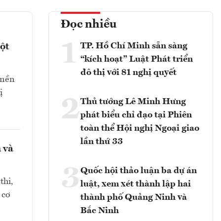
Đọc nhiều
1
TP. Hồ Chí Minh sẵn sàng
ột
“kích hoạt” Luật Phát triển
đô thị với 81 nghị quyết
 nền
ị
2
Thủ tướng Lê Minh Hưng
phát biểu chỉ đạo tại Phiên
toàn thể Hội nghị Ngoại giao
lần thứ 33
 và
3
Quốc hội thảo luận ba dự án
thi,
luật, xem xét thành lập hai
 cơ
thành phố Quảng Ninh và
Bắc Ninh