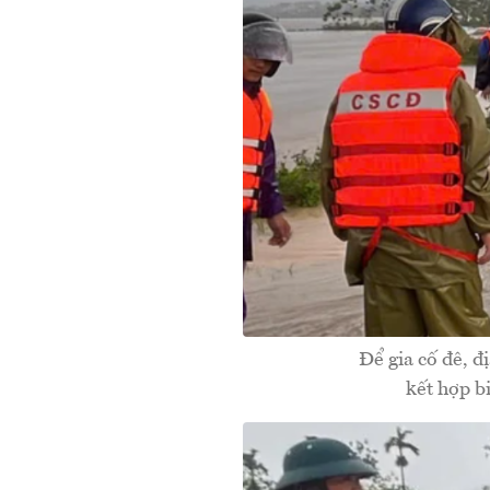
Để gia cố đê, đ
kết hợp b