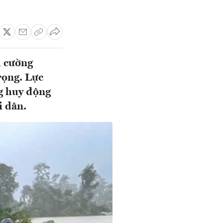
u cường
rọng. Lực
g huy động
i dân.