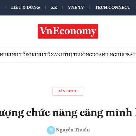
TIÊU & DÙNG
XE
VNE TV
TECH CONNECT
ÍNH
KINH TẾ SỐ
KINH TẾ XANH
THỊ TRƯỜNG
DOANH NGHIỆP
BẤT
DÂN SINH
lượng chức năng căng mình 
Nguyễn Thuấn
N