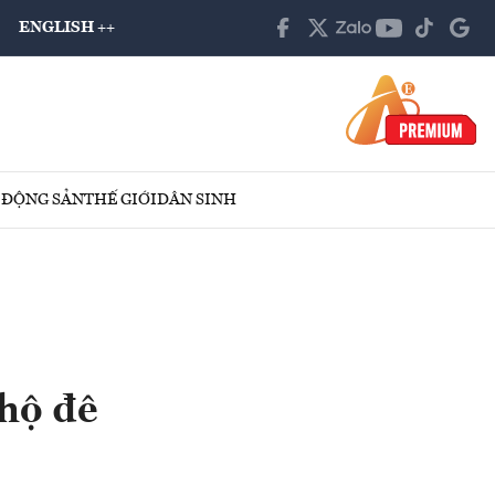
ENGLISH ++
 ĐỘNG SẢN
THẾ GIỚI
DÂN SINH
hộ đê