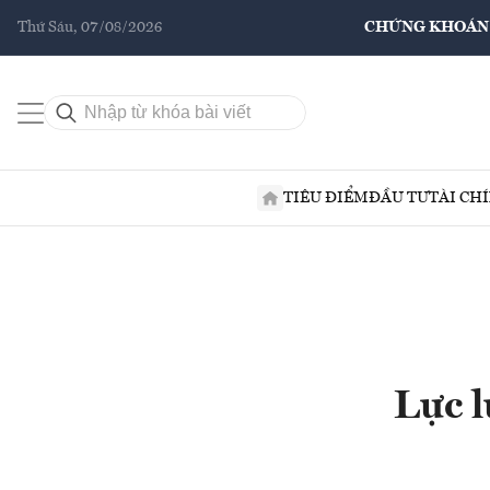
Thứ Sáu, 07/08/2026
CHỨNG KHOÁN
TIÊU ĐIỂM
ĐẦU TƯ
TÀI CH
Lực 