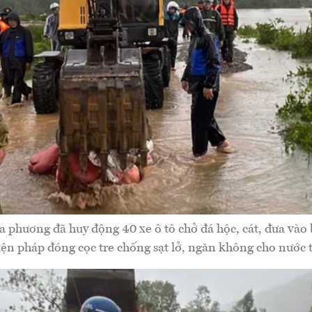
ịa phương đã huy động 40 xe ô tô chở đá hộc, cát, đưa vào 
iện pháp đóng cọc tre chống sạt lở, ngăn không cho nước 