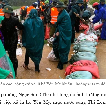
 lên cao, cộng với xã lũ hồ Yên Mỹ khiến khoảng 500 m đê
ại phường Ngọc Sơn (Thanh Hóa), do ảnh hưởng mư
ới việc xả lũ hồ Yên Mỹ, mực nước sông Thị Lon