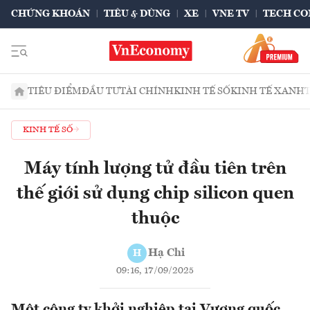
CHỨNG KHOÁN
TIÊU & DÙNG
XE
VNE TV
TECH CO
TIÊU ĐIỂM
ĐẦU TƯ
TÀI CHÍNH
KINH TẾ SỐ
KINH TẾ XANH
KINH TẾ SỐ
Máy tính lượng tử đầu tiên trên
thế giới sử dụng chip silicon quen
thuộc
Hạ Chi
H
09:16, 17/09/2025
Một công ty khởi nghiệp tại Vương quốc