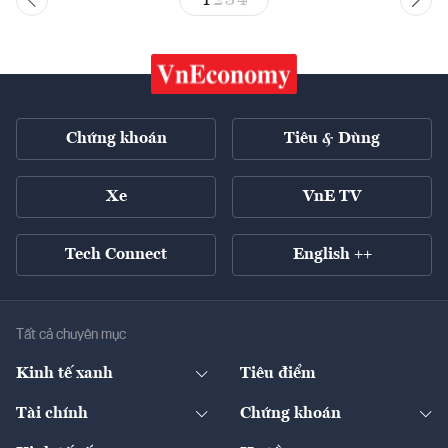
Chứng khoán
Tiêu & Dùng
Xe
VnE TV
Tech Connect
English ++
Tất cả chuyên mục
Kinh tế xanh
Tiêu điểm
Chuyển động xanh
Tài chính
Chứng khoán
Pháp lý
Ngân hàng
Doanh nghiệp niêm yết