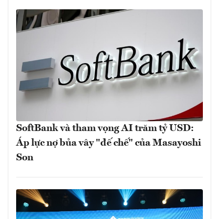
SoftBank và tham vọng AI trăm tỷ USD:
Áp lực nợ bủa vây "đế chế" của Masayoshi
Son