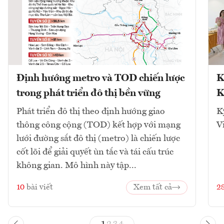
Định hướng metro và TOD chiến lược
K
trong phát triển đô thị bền vững
K
Phát triển đô thị theo định hướng giao
K
thông công cộng (TOD) kết hợp với mạng
V
lưới đường sắt đô thị (metro) là chiến lược
cốt lõi để giải quyết ùn tắc và tái cấu trúc
không gian. Mô hình này tập...
10
bài viết
Xem tất cả
2
1
2
3
4