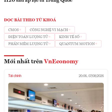
H20 sau áp lực từ Trung Quốc
ĐỌC BÀI THEO TỪ KHOÁ
CMOS
CÔNG NGHỆ VI MẠCH
ĐIỆN TOÁN LƯỢNG TỬ
KINH TẾ SỐ
PHẦN MỀM LƯỢNG TỬ
QUANTUM MOTION
Mới nhất trên
VnEconomy
Tài chính
20:06, 07/08/2026