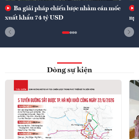
Ba giải pháp chiến lược nhằm cán mốc
xuất khẩu 74 tỷ USD
ngu
Dòng sự kiện