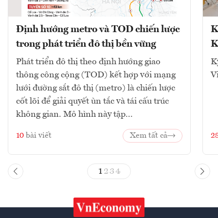
Định hướng metro và TOD chiến lược
K
trong phát triển đô thị bền vững
K
Phát triển đô thị theo định hướng giao
K
thông công cộng (TOD) kết hợp với mạng
V
lưới đường sắt đô thị (metro) là chiến lược
cốt lõi để giải quyết ùn tắc và tái cấu trúc
không gian. Mô hình này tập...
10
bài viết
Xem tất cả
2
1
2
3
4