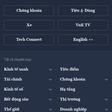
Chứng khoán
Tiêu & Dùng
Xe
VnE TV
Tech Connect
English ++
Tất cả chuyên mục
Kinh tế xanh
Tiêu điểm
Chuyển động xanh
Tài chính
Chứng khoán
Pháp lý
Ngân hàng
Doanh nghiệp niêm yết
Kinh tế số
Hạ tầng
Thương hiệu xanh
Thị trường vốn
Thị trường
Sản phẩm - Thị trường
Bất động sản
Thị trường
Diễn đàn
Thuế
Đầu tư
Tài sản số
Chính sách
Xuất nhập khẩu
Thế giới
Doanh nghiệp