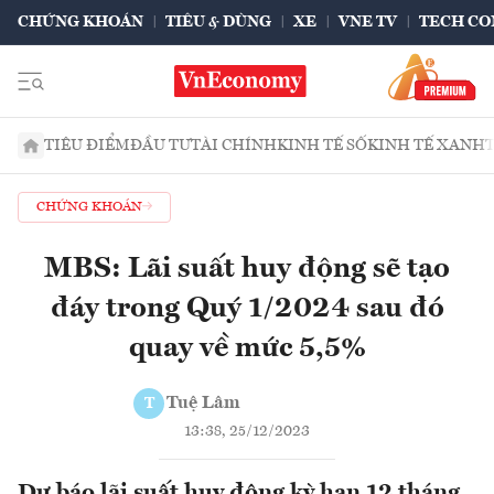
CHỨNG KHOÁN
TIÊU & DÙNG
XE
VNE TV
TECH CO
TIÊU ĐIỂM
ĐẦU TƯ
TÀI CHÍNH
KINH TẾ SỐ
KINH TẾ XANH
CHỨNG KHOÁN
MBS: Lãi suất huy động sẽ tạo
đáy trong Quý 1/2024 sau đó
quay về mức 5,5%
Tuệ Lâm
T
13:38, 25/12/2023
Dự báo lãi suất huy động kỳ hạn 12 tháng