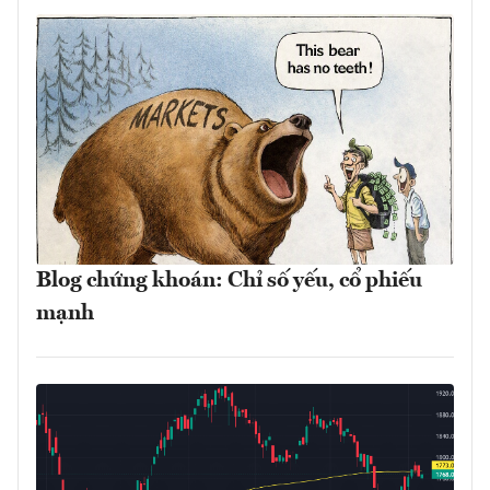
Blog chứng khoán: Chỉ số yếu, cổ phiếu
mạnh