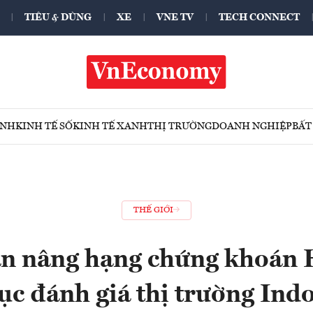
TIÊU & DÙNG
XE
VNE TV
TECH CONNECT
ÍNH
KINH TẾ SỐ
KINH TẾ XANH
THỊ TRƯỜNG
DOANH NGHIỆP
BẤT
THẾ GIỚI
n nâng hạng chứng khoán 
tục đánh giá thị trường Ind