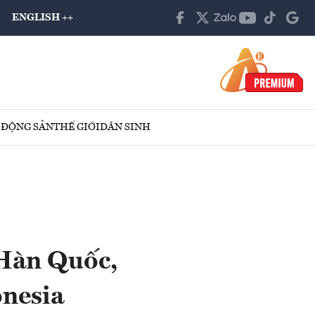
ENGLISH ++
 ĐỘNG SẢN
THẾ GIỚI
DÂN SINH
Hàn Quốc,
onesia