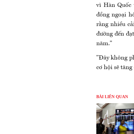
vì Hàn Quốc v
đồng ngoại hố
rằng nhiều cả
đường đến đạt 
năm."
"Đây không ph
cơ hội sẽ tăng
BÀI LIÊN QUAN