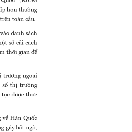
 Quốc” (Korea
hấp hơn thường
trên toàn cầu.
 vào danh sách
ột số cải cách
m thời gian để
ị trường ngoại
 số thị trường
p tục được thực
ng về Hàn Quốc
g gây bất ngờ,