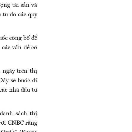
ợng tài sản và
 tư do các quy
uốc công bố để
 các vấn đề cơ
ngày trên thị
Đây sẽ bước đi
các nhà đầu tư
danh sách thị
 với CNBC rằng