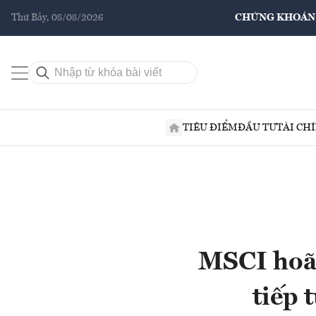
Thứ Bảy, 08/08/2026
CHỨNG KHOÁN
TIÊU ĐIỂM
ĐẦU TƯ
TÀI CH
MSCI hoã
tiếp 