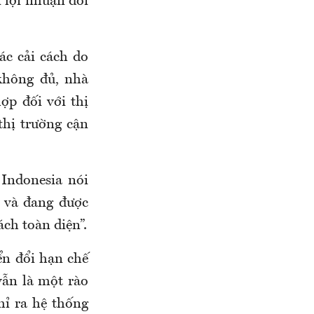
i lợi nhuận đối
ác cải cách do
không đủ, nhà
ợp đối với thị
thị trường cận
 Indonesia nói
 và đang được
ách toàn diện”.
n đổi hạn chế
vẫn là một rào
hỉ ra hệ thống