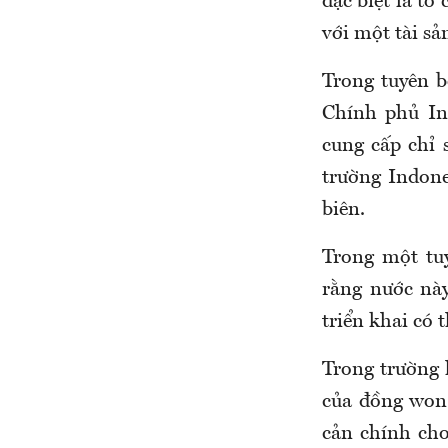
đặc biệt là tổ
với một tài sả
Trong tuyên b
Chính phủ In
cung cấp chỉ 
trường Indone
biên.
Trong một tuy
rằng nước nà
triển khai có 
Trong trường
của đồng won 
cản chính cho