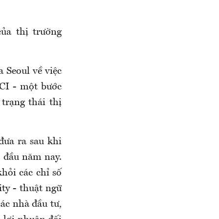
ủa thị trường
 Seoul về việc
SCI - một bước
trạng thái thị
đưa ra sau khi
i đầu năm nay.
hỏi các chỉ số
ity - thuật ngữ
ác nhà đầu tư,