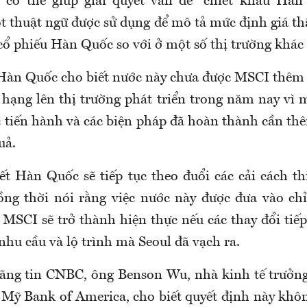
p có thể giúp giải quyết vấn đề “chiết khấu Hàn
ột thuật ngữ được sử dụng để mô tả mức định giá t
cổ phiếu Hàn Quốc so với ở một số thị trường khác 
Hàn Quốc cho biết nước này chưa được MSCI thêm
 hạng lên thị trường phát triển trong năm nay vì m
 tiến hành và các biện pháp đã hoàn thành cần thê
uả.
ết Hàn Quốc sẽ tiếp tục theo đuổi các cải cách th
ồng thời nói rằng việc nước này được đưa vào chỉ
 MSCI sẽ trở thành hiện thực nếu các thay đổi tiế
nhu cầu và lộ trình mà Seoul đã vạch ra.
hãng tin CNBC, ông Benson Wu, nhà kinh tế trưở
 Mỹ Bank of America, cho biết quyết định này khôn