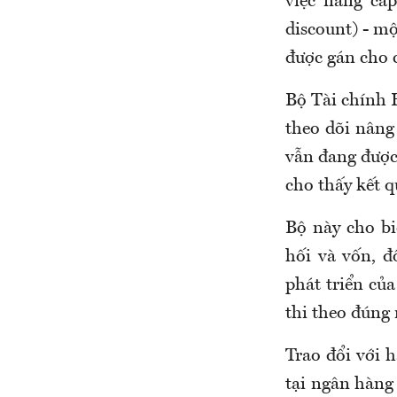
việc nâng cấ
discount) - m
được gán cho 
Bộ Tài chính 
theo dõi nâng
vẫn đang được
cho thấy kết q
Bộ này cho bi
hối và vốn, đ
phát triển của
thi theo đúng 
Trao đổi với 
tại ngân hàng