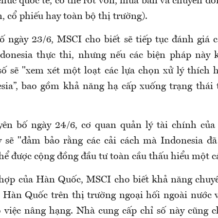
 chức quốc tế, có thể rót vốn, mua bán và chuyển đổ
n, cổ phiếu hay toàn bộ thị trường).
ố ngày 23/6, MSCI cho biết sẽ tiếp tục đánh giá c
donesia thực thi, nhưng nếu các biện pháp này 
số sẽ "xem xét một loạt các lựa chọn xử lý thích h
sia”, bao gồm khả năng hạ cấp xuống trạng thái 
ên bố ngày 24/6, cơ quan quản lý tài chính của
y sẽ "đảm bảo rằng các cải cách mà Indonesia đã
thể được cộng đồng đầu tư toàn cầu thấu hiểu một c
 hợp của Hàn Quốc, MSCI cho biết khả năng chuyể
Hàn Quốc trên thị trường ngoại hối ngoài nước 
 việc nâng hạng. Nhà cung cấp chỉ số này cũng c