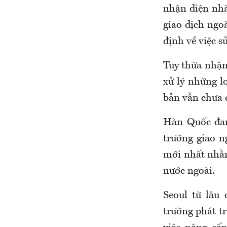
nhận diện nhà
giao dịch ngo
định về việc s
Tuy thừa nhận
xử lý những l
bản vẫn chưa đ
Hàn Quốc đan
trường giao n
mới nhất nhằm
nước ngoài.
Seoul từ lâu
trường phát t