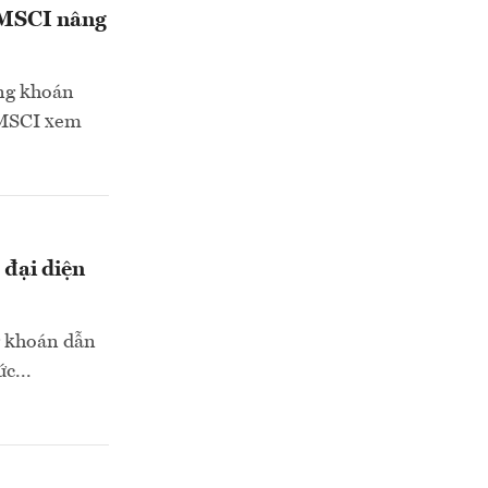
 MSCI nâng
ứng khoán
c MSCI xem
 đại diện
g khoán dẫn
c...