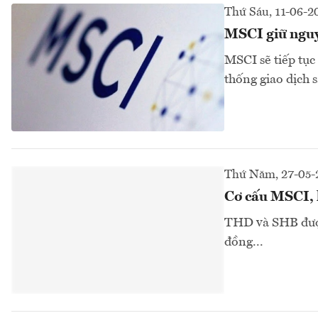
Thứ Sáu, 11-06-2
MSCI giữ nguy
MSCI sẽ tiếp tục
thống giao dịch 
Thứ Năm, 27-05-
Cơ cấu MSCI,
THD và SHB được 
đồng...