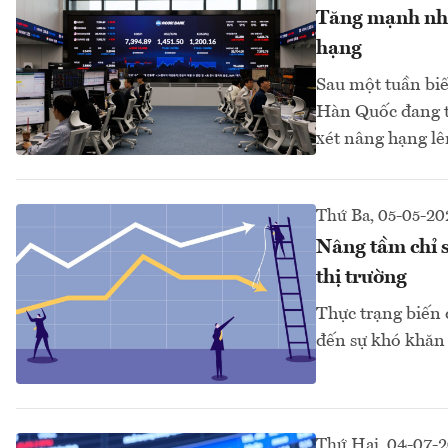
Tăng mạnh nhấ
hạng
Sau một tuần bi
Hàn Quốc đang t
xét nâng hạng lê
Thứ Ba, 05-05-20
Nâng tầm chỉ s
thị trường
Thực trạng biến 
đến sự khó khăn 
Thứ Hai, 04-07-