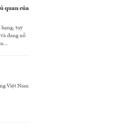
hủ quan của
 hạng, tuy
ã và đang nỗ
n...
ường Việt Nam