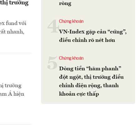
 thị trường
ròng
4
Chứng khoán
ex fund với
rất nhanh,
VN-Index gặp cản “cứng”,
.
điều chỉnh rõ nét hơn
5
Chứng khoán
Dòng tiền “hãm phanh”
đột ngột, thị trường điều
hị trường
chỉnh diện rộng, thanh
Nam Á hiện
khoản cực thấp