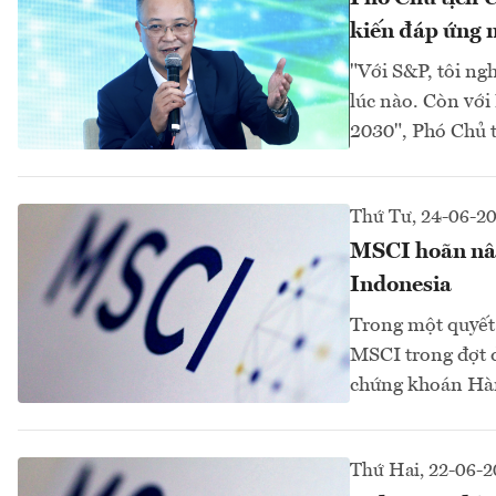
kiến đáp ứng
"Với S&P, tôi ngh
lúc nào. Còn với
2030", Phó Chủ 
Thứ Tư, 24-06-2
MSCI hoãn nân
Indonesia
Trong một quyết 
MSCI trong đợt đ
chứng khoán Hàn 
Thứ Hai, 22-06-