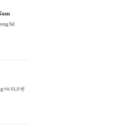
 Nam
rong hệ
 và 51,5 tỷ