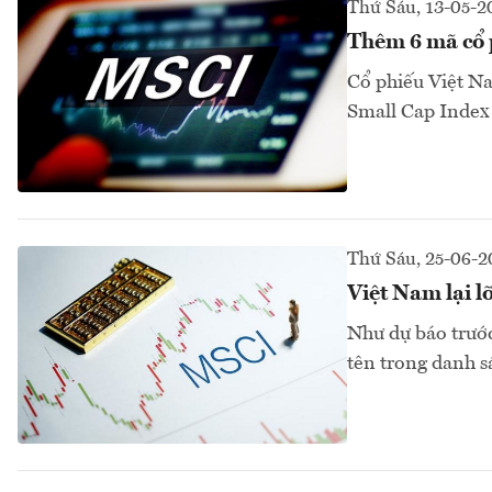
Thứ Sáu, 13-05-2
Thêm 6 mã cổ 
Cổ phiếu Việt N
Small Cap Index 
Thứ Sáu, 25-06-2
Việt Nam lại 
Như dự báo trướ
tên trong danh s