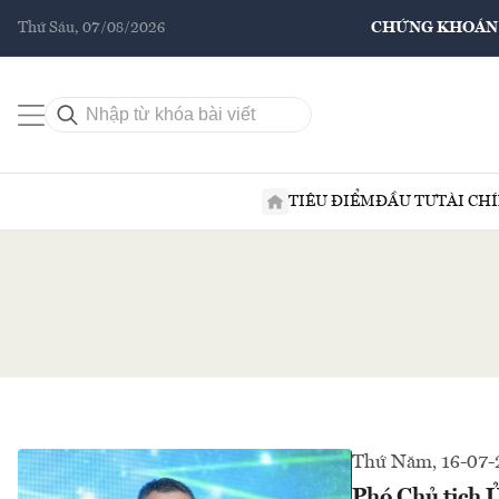
Thứ Sáu, 07/08/2026
CHỨNG KHOÁN
TIÊU ĐIỂM
ĐẦU TƯ
TÀI CH
Thứ Năm, 16-07-
Phó Chủ tịch 