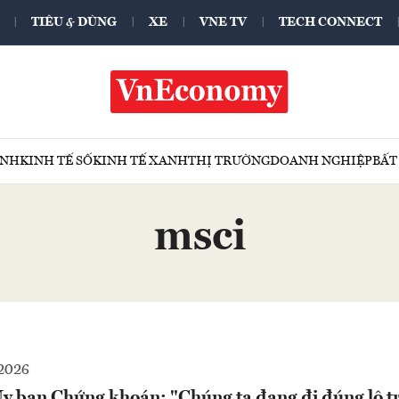
TIÊU & DÙNG
XE
VNE TV
TECH CONNECT
ÍNH
KINH TẾ SỐ
KINH TẾ XANH
THỊ TRƯỜNG
DOANH NGHIỆP
BẤT
msci
2026
Ủy ban Chứng khoán: "Chúng ta đang đi đúng lộ tr