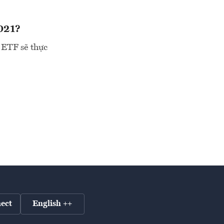
2021?
 ETF sẽ thực
ect
English ++