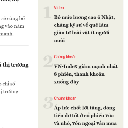
1
Video
Bỏ mức lương cao ở Nhật,
ọ sẽ công bố
chàng kỹ sư về quê làm
ứng vào năm
giàu từ loài vật ít người
 mạnh.
nuôi
2
Chứng khoán
 thị trường
VN-Index giảm mạnh nhất
8 phiên, thanh khoản
xuống đáy
 chỉ số
ị trường
3
Chứng khoán
Áp lực chốt lời tăng, dòng
tiền đỡ tốt ở cổ phiếu vừa
và nhỏ, vốn ngoại vẫn mua