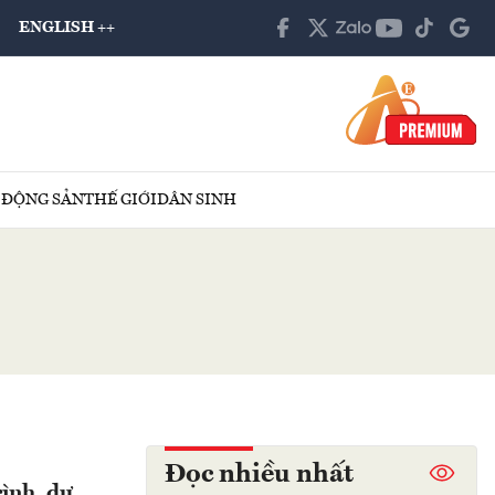
ENGLISH ++
 ĐỘNG SẢN
THẾ GIỚI
DÂN SINH
Đọc nhiều nhất
ình, dự