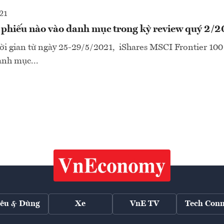
21
phiếu nào vào danh mục trong kỳ review quý 2/
i gian từ ngày 25-29/5/2021, iShares MSCI Frontier 100
anh mục...
iêu & Dùng
Xe
VnE TV
Tech Conn