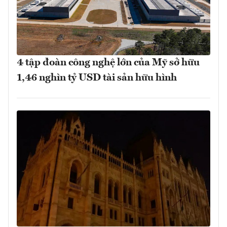
4 tập đoàn công nghệ lớn của Mỹ sở hữu
1,46 nghìn tỷ USD tài sản hữu hình