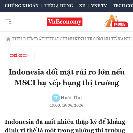
CHỨNG KHOÁN
TIÊU & DÙNG
XE
VNE TV
TECH CO
TIÊU ĐIỂM
ĐẦU TƯ
TÀI CHÍNH
KINH TẾ SỐ
KINH TẾ XANH
THẾ GIỚI
Indonesia đối mặt rủi ro lớn nếu
MSCI hạ xếp hạng thị trường
Hoài Thu
H
16:00, 19/06/2026
Indonesia đã mất nhiều thập kỷ để khẳng
định vị thế là một trong những thị trường