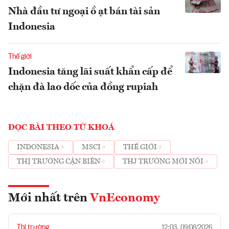
Nhà đầu tư ngoại ồ ạt bán tài sản
Indonesia
Thế giới
Indonesia tăng lãi suất khẩn cấp để
chặn đà lao dốc của đồng rupiah
ĐỌC BÀI THEO TỪ KHOÁ
INDONESIA
MSCI
THẾ GIỚI
THỊ TRƯỜNG CẬN BIÊN
THJ TRƯỜNG MỚI NỔI
Mới nhất trên
VnEconomy
Thị trường
12:03, 09/08/2026