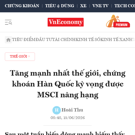
CHỨNG KHOÁN
TIÊU & DÙNG
XE
VNE TV
TECH CO
TIÊU ĐIỂM
ĐẦU TƯ
TÀI CHÍNH
KINH TẾ SỐ
KINH TẾ XANH
THẾ GIỚI
Tăng mạnh nhất thế giới, chứng
khoán Hàn Quốc kỳ vọng được
MSCI nâng hạng
Hoài Thu
H
08:48, 15/06/2026
Sau một tuần biến động mạnh hiếm thấy