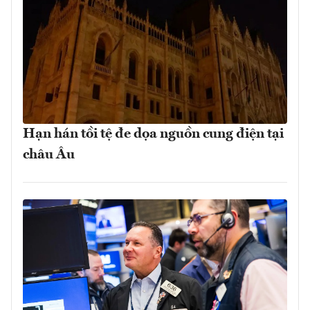
Hạn hán tồi tệ đe dọa nguồn cung điện tại
châu Âu