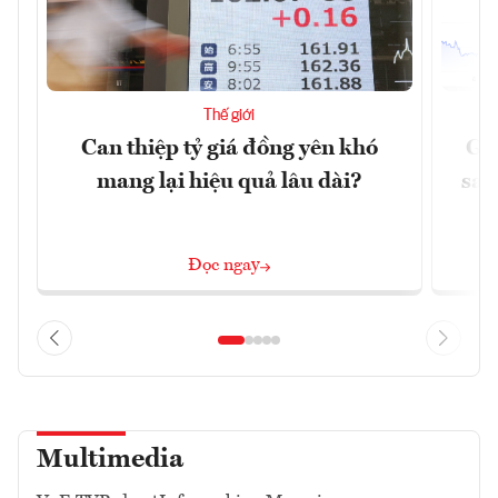
Thế giới
Can thiệp tỷ giá đồng yên khó
Gi
mang lại hiệu quả lâu dài?
sau
Đọc ngay
Multimedia