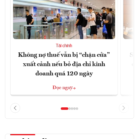
Tài chính
Không nợ thuế vẫn bị “chặn cửa”
Sửa
xuất cảnh nếu bỏ địa chỉ kinh
ca
doanh quá 120 ngày
Đọc ngay