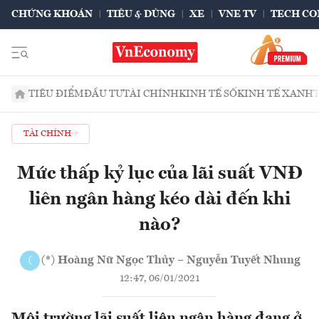
CHỨNG KHOÁN
TIÊU & DÙNG
XE
VNE TV
TECH CO
TIÊU ĐIỂM
ĐẦU TƯ
TÀI CHÍNH
KINH TẾ SỐ
KINH TẾ XANH
TÀI CHÍNH
Mức thấp kỷ lục của lãi suất VNĐ
liên ngân hàng kéo dài đến khi
nào?
(*) Hoàng Nữ Ngọc Thủy – Nguyễn Tuyết Nhung
(
12:47, 06/01/2021
Môi trường lãi suất liên ngân hàng đang ở