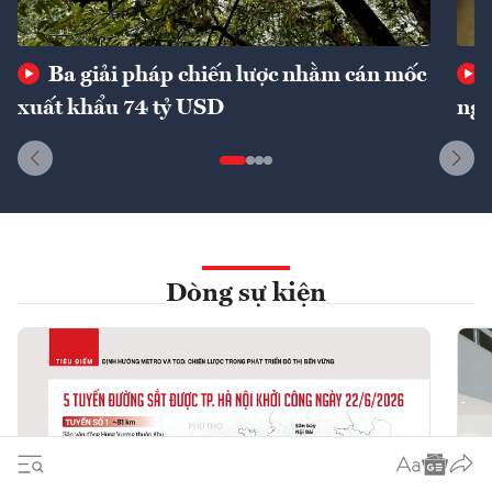
Ba giải pháp chiến lược nhằm cán mốc
xuất khẩu 74 tỷ USD
ngu
Dòng sự kiện