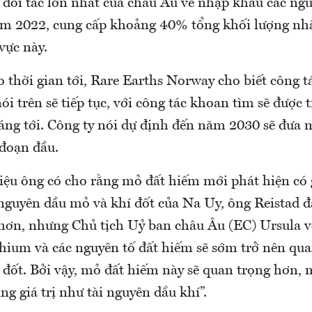
 đối tác lớn nhất của châu Âu về nhập khẩu các ngu
m 2022, cung cấp khoảng 40% tổng khối lượng nh
vực này.
 thời gian tới, Rare Earths Norway cho biết công t
i trên sẽ tiếp tục, với công tác khoan tìm sẽ được t
áng tới. Công ty nói dự định đến năm 2030 sẽ đưa 
 đoạn đầu.
iệu ông có cho rằng mỏ đất hiếm mới phát hiện có g
 nguyên dầu mỏ và khí đốt của Na Uy, ông Reistad 
rị hơn, nhưng Chủ tịch Uỷ ban châu Âu (EC) Ursula 
ithium và các nguyên tố đất hiếm sẽ sớm trở nên qu
 đốt. Bởi vậy, mỏ đất hiếm này sẽ quan trọng hơn, 
ng giá trị như tài nguyên dầu khí”.