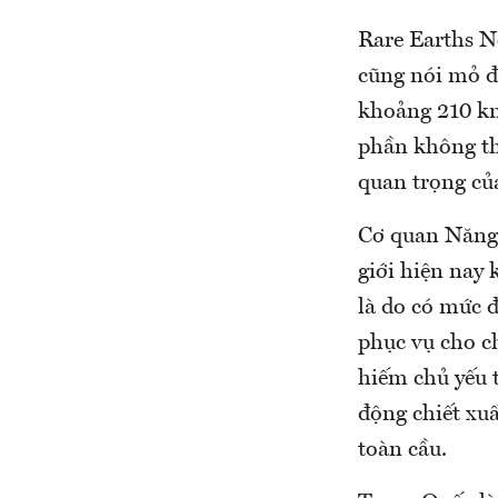
Rare Earths N
cũng nói mỏ đ
khoảng 210 km
phần không thể
quan trọng củ
Cơ quan Năng 
giới hiện nay
là do có mức đ
phục vụ cho c
hiếm chủ yếu 
động chiết xu
toàn cầu.