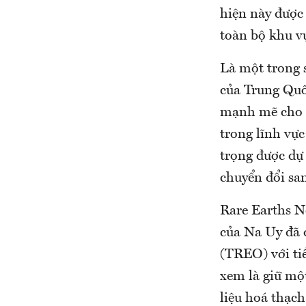
hiện này được
toàn bộ khu v
Là một trong 
của Trung Quố
mạnh mẽ cho n
trong lĩnh vự
trọng được dự
chuyển đổi san
Rare Earths N
của Na Uy đã đ
(TREO) với ti
xem là giữ một
liệu hoá thạch