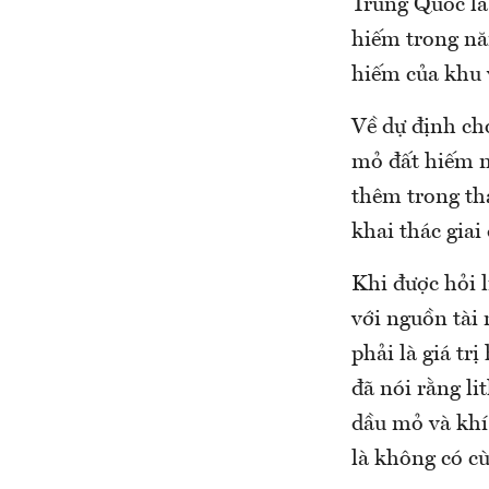
Trung Quốc là
hiếm trong nă
hiếm của khu 
Về dự định cho
mỏ đất hiếm nó
thêm trong th
khai thác giai
Khi được hỏi l
với nguồn tài
phải là giá t
đã nói rằng l
dầu mỏ và khí
là không có cù