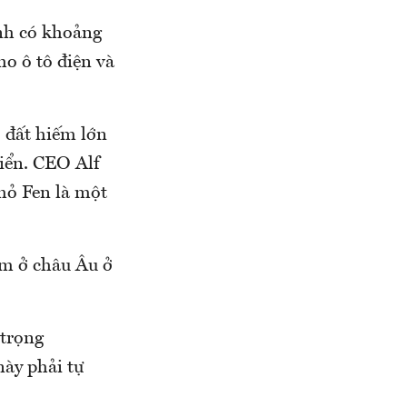
ính có khoảng
ho ô tô điện và
 đất hiếm lớn
iển. CEO Alf
mỏ Fen là một
ếm ở châu Âu ở
 trọng
ày phải tự