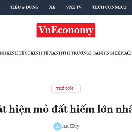
TIÊU & DÙNG
XE
VNE TV
TECH CONNECT
ÍNH
KINH TẾ SỐ
KINH TẾ XANH
THỊ TRƯỜNG
DOANH NGHIỆP
BẤT
THẾ GIỚI
t hiện mỏ đất hiếm lớn nh
An Huy
A