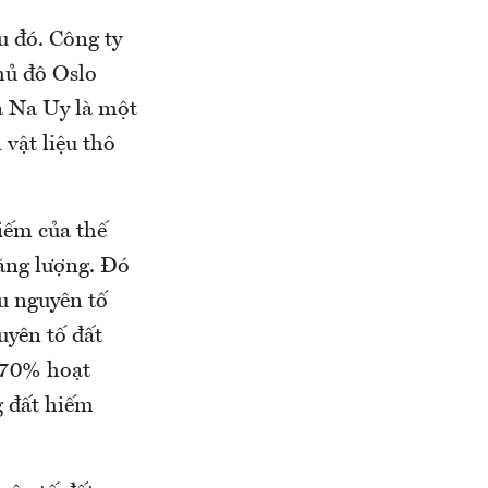
u đó. Công ty
hủ đô Oslo
a Na Uy là một
 vật liệu thô
iếm của thế
năng lượng. Đó
ều nguyên tố
uyên tố đất
 70% hoạt
g đất hiếm