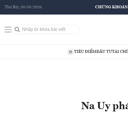
Thứ Bảy, 08/08/2026
CHỨNG KHOÁN
TIÊU ĐIỂM
ĐẦU TƯ
TÀI CH
Na Uy phá