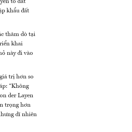
yên tố đất
ập khẩu đất
ác thăm dò tại
riển khai
mỏ này đi vào
iá trị hơn so
đáp: “Không
von der Layen
an trọng hơn
nhưng dĩ nhiên