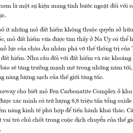
 xem là một sự kiện mang tính bước ngoặt đối với 
ực.
số ít những mỏ đất hiếm không thuộc quyền sở hữu
c, mỏ đất hiếm vừa được tìm thấy ở Na Uy có thể 
ỗ lực của châu Âu nhằm phá vỡ thế thống trị của
c đất hiếm. Nhu cầu đối với đất hiếm và các khoáng
 báo sẽ tăng trưởng mạnh mẽ trong những năm tới,
g năng lượng sạch của thế giới tăng tốc.
orway cho biết mỏ Fen Carbonatite Complex ở kh
ược xác minh có trữ lượng 8,8 triệu tấn tổng oxide
ềm năng kinh tế phù hợp để tiến hành khai thác. 
 vai trò chủ chốt trong cuộc dịch chuyển của thế g
.