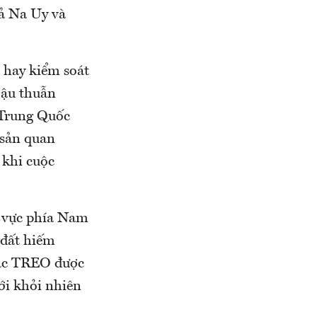
cả Na Uy và
 hay kiểm soát
hậu thuẫn
 Trung Quốc
 sản quan
 khi cuộc
u vực phía Nam
 đất hiếm
Các TREO được
iới khỏi nhiên