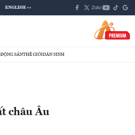
ENGLISH ++
 ĐỘNG SẢN
THẾ GIỚI
DÂN SINH
ất châu Âu