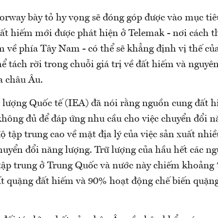
orway bày tỏ hy vọng sẽ đóng góp được vào mục tiê
ất hiếm mới được phát hiện ở Telemak - nơi cách t
 về phía Tây Nam - có thể sẽ khẳng định vị thế củ
 tách rời trong chuỗi giá trị về đất hiếm và nguyên
a châu Âu.
lượng Quốc tế (IEA) đã nói rằng nguồn cung đất h
 không đủ để đáp ứng nhu cầu cho việc chuyển đổi 
ộ tập trung cao về mặt địa lý của việc sản xuất nhi
huyển đổi năng lượng. Trữ lượng của hầu hết các ng
tập trung ở Trung Quốc và nước này chiếm khoảng
ất quặng đất hiếm và 90% hoạt động chế biến quặn