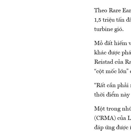
Theo Rare Ear
1,5 triệu tấn 
turbine gió.
Mỏ đất hiếm v
khác được phá
Reistad của R
“cột mốc lớn” 
“Rất cần phải 
thời điểm này 
Một trong nhữ
(CRMA) của Li
đáp ứng được 