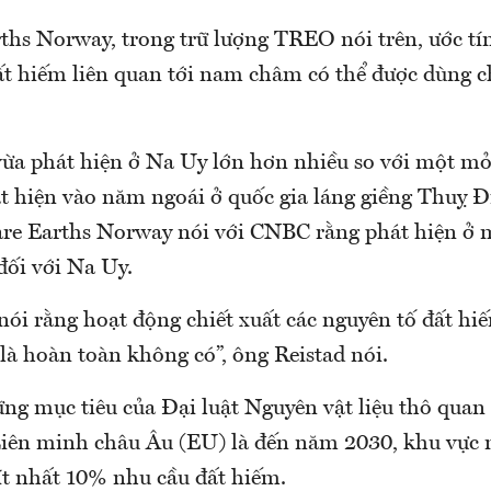
ths Norway, trong trữ lượng TREO nói trên, ước t
đất hiếm liên quan tới nam châm có thể được dùng c
ừa phát hiện ở Na Uy lớn hơn nhiều so với một mỏ
t hiện vào năm ngoái ở quốc gia láng giềng Thuỵ Đ
are Earths Norway nói với CNBC rằng phát hiện ở 
đối với Na Uy.
nói rằng hoạt động chiết xuất các nguyên tố đất hi
là hoàn toàn không có”, ông Reistad nói.
ng mục tiêu của Đại luật Nguyên vật liệu thô quan
ên minh châu Âu (EU) là đến năm 2030, khu vực n
ít nhất 10% nhu cầu đất hiếm.