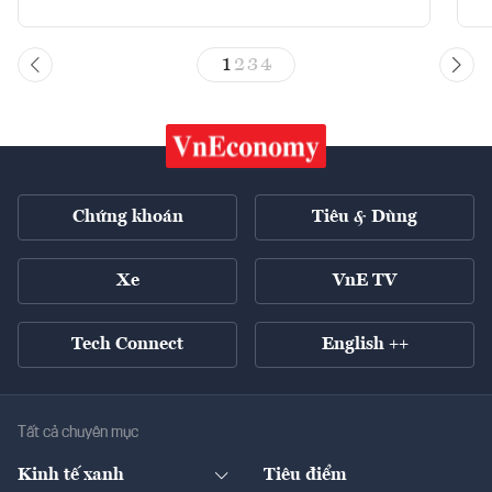
1
2
3
4
Chứng khoán
Tiêu & Dùng
Xe
VnE TV
Tech Connect
English ++
Tất cả chuyên mục
Kinh tế xanh
Tiêu điểm