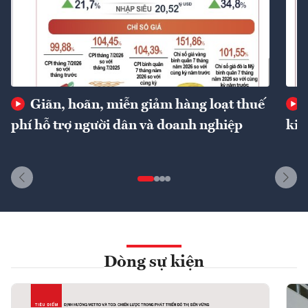
Giãn, hoãn, miễn giảm hàng loạt thuế
phí hỗ trợ người dân và doanh nghiệp
kin
Dòng sự kiện