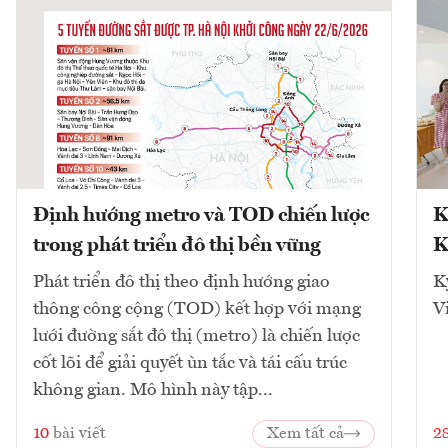
Định hướng metro và TOD chiến lược
K
trong phát triển đô thị bền vững
K
Phát triển đô thị theo định hướng giao
K
thông công cộng (TOD) kết hợp với mạng
V
lưới đường sắt đô thị (metro) là chiến lược
cốt lõi để giải quyết ùn tắc và tái cấu trúc
không gian. Mô hình này tập...
10
bài viết
Xem tất cả
2