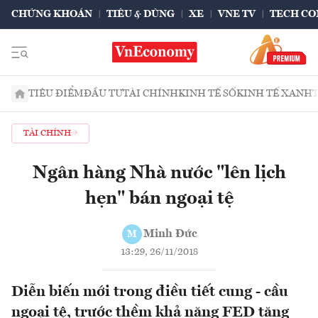
CHỨNG KHOÁN
TIÊU & DÙNG
XE
VNE TV
TECH CO
TIÊU ĐIỂM
ĐẦU TƯ
TÀI CHÍNH
KINH TẾ SỐ
KINH TẾ XANH
TÀI CHÍNH
Ngân hàng Nhà nước "lên lịch
hẹn" bán ngoại tệ
Minh Đức
M
13:29, 26/11/2018
Diễn biến mới trong điều tiết cung - cầu
ngoại tệ, trước thềm khả năng FED tăng