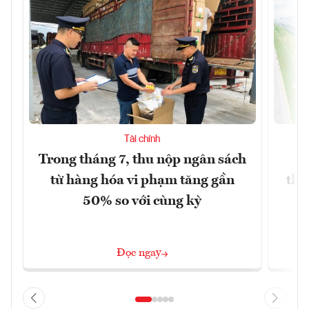
Tài chính
Trong tháng 7, thu nộp ngân sách
G
từ hàng hóa vi phạm tăng gần
thá
50% so với cùng kỳ
Đọc ngay