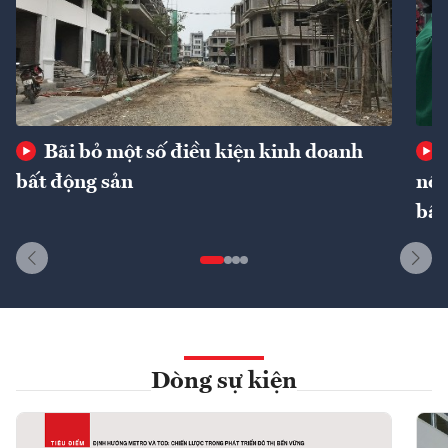
Bãi bỏ một số điều kiện kinh doanh
bất động sản
nôn
bất
Dòng sự kiện