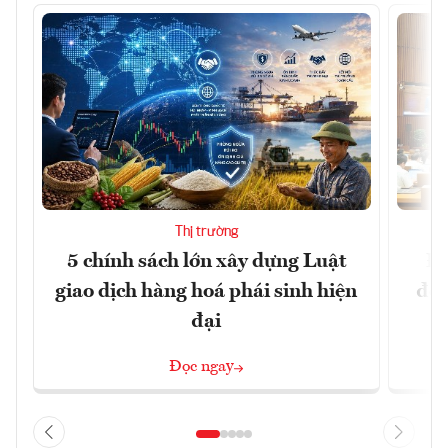
Thị trường
5 chính sách lớn xây dựng Luật
Đổ
giao dịch hàng hoá phái sinh hiện
đột
đại
Đọc ngay