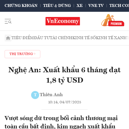
CHỨNG KHOÁN
TIÊU & DÙNG
XE
VNE TV
TECH CO
TIÊU ĐIỂM
ĐẦU TƯ
TÀI CHÍNH
KINH TẾ SỐ
KINH TẾ XANH
THỊ TRƯỜNG
Nghệ An: Xuất khẩu 6 tháng đạt
1,8 tỷ USD
Thiên Anh
T
10:14, 04/07/2025
Vượt sóng dữ trong bối cảnh thương mại
toàn cầu bất định, kim ngạch xuất khẩu