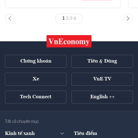
1
2
3
4
Chứng khoán
Tiêu & Dùng
Xe
VnE TV
Tech Connect
English ++
Tất cả chuyên mục
Kinh tế xanh
Tiêu điểm