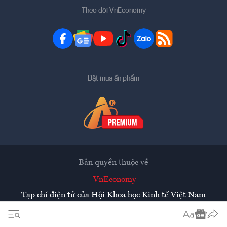
Theo dõi VnEconomy
Đặt mua ấn phẩm
Bản quyền thuộc về
VnEconomy
Tạp chí điện tử của Hội Khoa học Kinh tế Việt Nam
Mọi tin bài đăng lại từ website này phải có sự chấp thuận
bằng văn bản của
Tạp chí Kinh tế Việt Nam - VnEconomy