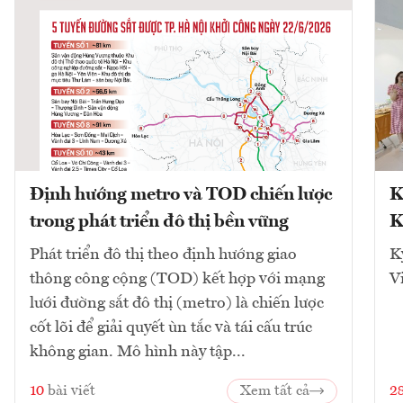
Định hướng metro và TOD chiến lược
K
trong phát triển đô thị bền vững
K
Phát triển đô thị theo định hướng giao
K
thông công cộng (TOD) kết hợp với mạng
V
lưới đường sắt đô thị (metro) là chiến lược
cốt lõi để giải quyết ùn tắc và tái cấu trúc
không gian. Mô hình này tập...
10
bài viết
Xem tất cả
2