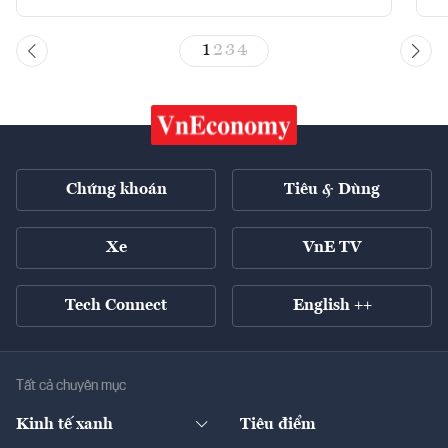
1
2
3
4
Chứng khoán
Tiêu & Dùng
Xe
VnE TV
Tech Connect
English ++
Tất cả chuyên mục
Kinh tế xanh
Tiêu điểm