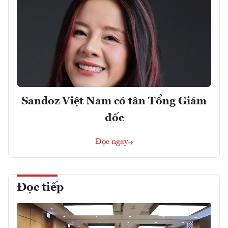
Sandoz Việt Nam có tân Tổng Giám
đốc
Đọc ngay
Đọc tiếp