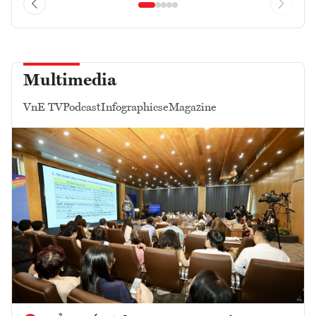
Multimedia
VnE TV
Podcast
Infographics
eMagazine