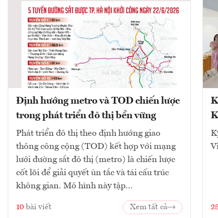
Định hướng metro và TOD chiến lược
K
trong phát triển đô thị bền vững
K
Phát triển đô thị theo định hướng giao
K
thông công cộng (TOD) kết hợp với mạng
V
lưới đường sắt đô thị (metro) là chiến lược
cốt lõi để giải quyết ùn tắc và tái cấu trúc
không gian. Mô hình này tập...
10
bài viết
Xem tất cả
2