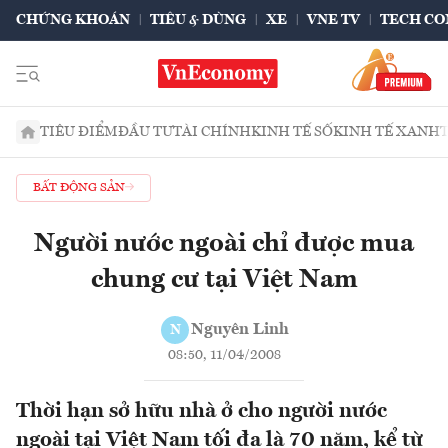
CHỨNG KHOÁN
TIÊU & DÙNG
XE
VNE TV
TECH CO
TIÊU ĐIỂM
ĐẦU TƯ
TÀI CHÍNH
KINH TẾ SỐ
KINH TẾ XANH
BẤT ĐỘNG SẢN
Người nước ngoài chỉ được mua
chung cư tại Việt Nam
Nguyên Linh
N
08:50, 11/04/2008
Thời hạn sở hữu nhà ở cho người nước
ngoài tại Việt Nam tối đa là 70 năm, kể từ