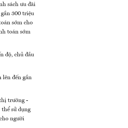
ính sách ưu đãi
 gần 300 triệu
h toán sớm cho
anh toán sớm
ến độ, chủ đầu
n lên đến gần
hị trường -
 thể sử dụng
 cho người