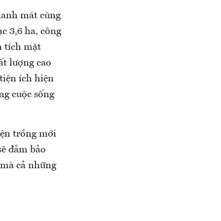
 xanh mát cùng
c 3,6 ha, công
 tích mặt
ất lượng cao
tiện ích hiện
ng cuộc sống
iện trồng mới
sẽ đảm bảo
ư mà cả những