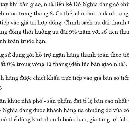
 tay khi bàn giao, nhà liền kề Đô Nghĩa đang có ch
h mua trong tháng 8. Cụ thể, chủ đầu tư dành tặng
 tiếp vào giá trị hợp đồng. Chính sách ưu đãi than
ng đồng thời hưởng ưu đãi 9%/năm với số tiền th
nh toán trước hạn.
g sử dụng gói hỗ trợ ngân hàng thanh toán theo ti
suất 0% trong vòng 12 tháng (đến lúc bàn giao nhà).
h hàng được chiết khấu trực tiếp vào giá bán số tiề
.
n khúc nhà phố - sản phẩm đạt tỉ lệ bán cao nhất t
ô Nghĩa đang được khách hàng ưa chuộng do vừa có
 có thể dùng kinh doanh buôn bán, gia tăng lợi ích