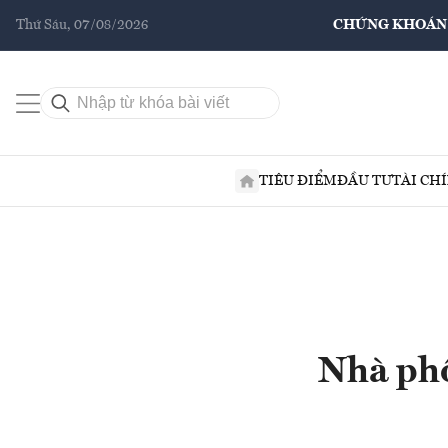
Thứ Sáu, 07/08/2026
CHỨNG KHOÁN
TIÊU ĐIỂM
ĐẦU TƯ
TÀI CH
Nhà phố