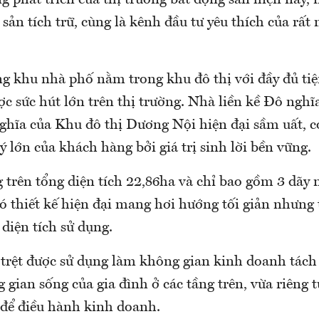
g phát triển của thị trường bất động sản hiện nay,
i sản tích trữ, cùng là kênh đầu tư yêu thích của rất
ng khu nhà phố nằm trong khu đô thị với đầy đủ tiệ
ợc sức hút lớn trên thị trường. Nhà liền kề Đô ngh
hĩa của Khu đô thị Dương Nội hiện đại sầm uất, c
 lớn của khách hàng bởi giá trị sinh lời bền vững.
trên tổng diện tích 22,86ha và chỉ bao gồm 3 dãy 
ó thiết kế hiện đại mang hơi hướng tối giản nhưng 
diện tích sử dụng.
g trệt được sử dụng làm không gian kinh doanh tách
 gian sống của gia đình ở các tầng trên, vừa riêng tư
 để điều hành kinh doanh.