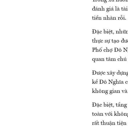
Trong xu hướn
đánh giá là tà
tiền nhàn rỗi.
Đặc biệt, nhữ
thực sự tạo đư
Phố chợ Đô Ng
quan tâm chú ý
Được xây dựng 
kề Đô Nghĩa c
không gian và 
Đặc biệt, tần
toàn với không
rất thuận tiện