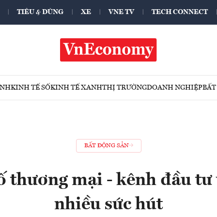
TIÊU & DÙNG
XE
VNE TV
TECH CONNECT
ÍNH
KINH TẾ SỐ
KINH TẾ XANH
THỊ TRƯỜNG
DOANH NGHIỆP
BẤT
BẤT ĐỘNG SẢN
 thương mại - kênh đầu tư 
nhiều sức hút