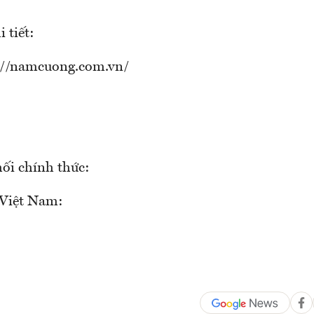
 tiết:
://namcuong.com.vn/
hối chính thức:
Việt Nam: