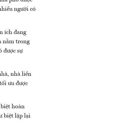
 nhà phố được
 nhiều người có
n ích đang
ĩa nằm trong
ó được sự
nhà, nhà liền
tối ưu được
 biệt hoàn
 biệt lập lại