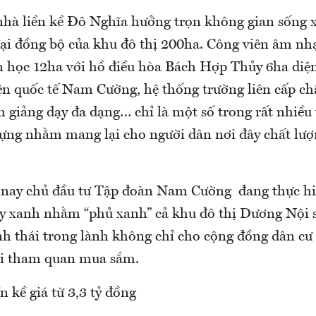
nhà liền kề Đô Nghĩa hưởng trọn không gian sống
đại đồng bộ của khu đô thị 200ha. Công viên âm nhạ
n học 12ha với hồ điều hòa Bách Hợp Thủy 6ha diện
ện quốc tế Nam Cường, hệ thống trường liên cấp ch
h giảng dạy đa dạng… chỉ là một số trong rất nhiều 
dựng nhằm mang lại cho người dân nơi đây chất lượ
n nay chủ đầu tư Tập đoàn Nam Cường đang thực h
y xanh nhằm “phủ xanh” cả khu đô thị Dương Nội 
nh thái trong lành không chỉ cho cộng đồng dân c
ới tham quan mua sắm.
n kề giá từ 3,3 tỷ đồng