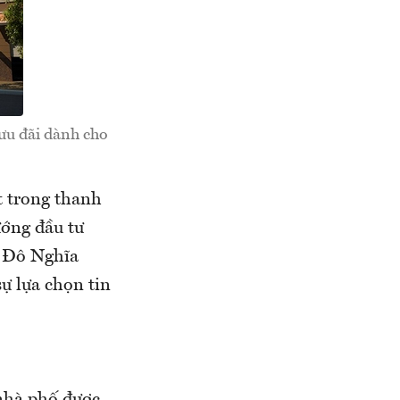
 ưu đãi dành cho
t trong thanh
ướng đầu tư
ợ Đô Nghĩa
ự lựa chọn tin