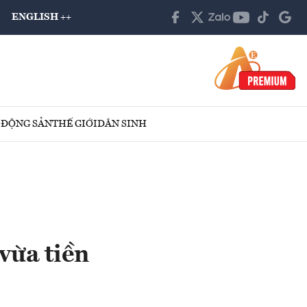
ENGLISH ++
 ĐỘNG SẢN
THẾ GIỚI
DÂN SINH
vừa tiền