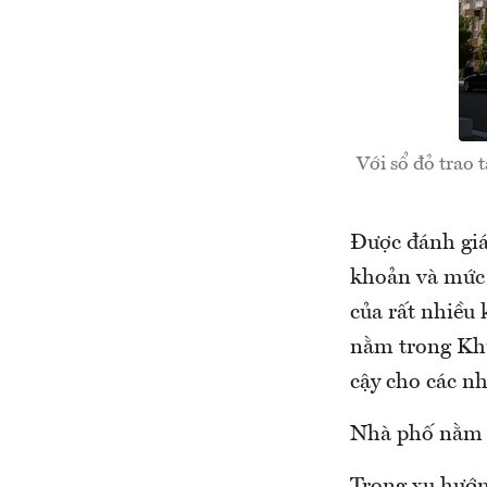
Với sổ đỏ trao 
Được đánh giá 
khoản và mức 
của rất nhiều 
nằm trong Khu
cậy cho các nh
Nhà phố nằm t