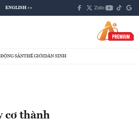
ENGLISH ++
 ĐỘNG SẢN
THẾ GIỚI
DÂN SINH
 cơ thành