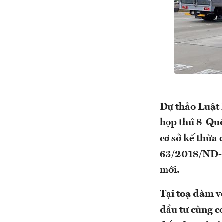
Dự thảo Luật 
họp thứ 8 Quố
cơ sở kế thừa 
63/2018/NĐ-C
mới.
Tại toạ đàm v
đầu tư cùng c