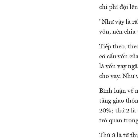
chi phí đội lê
"Như vậy là r
vốn, nên chia 
Tiếp theo, the
cơ cấu vốn củ
là vốn vay ngâ
cho vay. Như v
Bình luận về 
tầng giao thôn
20%; thứ 2 là
trò quan trọn
Thứ 3 là từ th