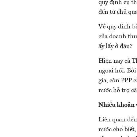
quy định cụ th
đến từ chủ qu
Về quy định b
của doanh thu,
ấy lấy ở đâu?
Hiện nay cả T
ngoại hối. Bở
gia, còn PPP c
nước hỗ trợ câ
Nhiều khoản v
Liên quan đến
nước cho biết,