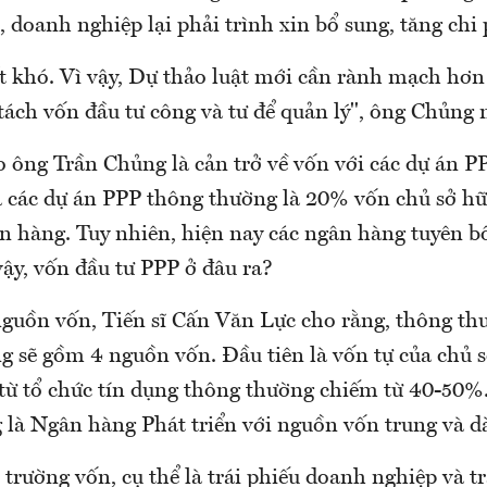
n, doanh nghiệp lại phải trình xin bổ sung, tăng chi 
ất khó. Vì vậy, Dự thảo luật mới cần rành mạch hơn
tách vốn đầu tư công và tư để quản lý", ông Chủng 
o ông Trần Chủng là cản trở về vốn với các dự án P
a các dự án PPP thông thường là 20% vốn chủ sở hữ
n hàng. Tuy nhiên, hiện nay các ngân hàng tuyên b
ậy, vốn đầu tư PPP ở đâu ra?
nguồn vốn, Tiến sĩ Cấn Văn Lực cho rằng, thông th
g sẽ gồm 4 nguồn vốn. Đầu tiên là vốn tự của chủ s
 từ tổ chức tín dụng thông thường chiếm từ 40-50%.
g là Ngân hàng Phát triển với nguồn vốn trung và d
ị trường vốn, cụ thể là trái phiếu doanh nghiệp và t