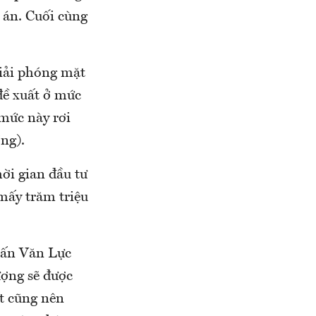
 án. Cuối cùng
giải phóng mặt
đề xuất ở mức
 mức này rơi
ồng).
hời gian đầu tư
mấy trăm triệu
 Cấn Văn Lực
ượng sẽ được
t cũng nên