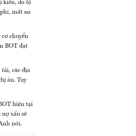
 kiến, do lộ
 phí, mất an
y cơ chuyển
án BOT đạt
ải, các địa
dự án. Tuy
 BOT hiện tại
 nợ xấu sẽ
Anh nói.