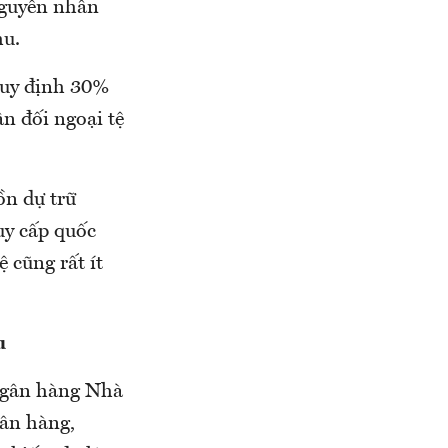
 nguyên nhân
hu.
 quy định 30%
ân đối ngoại tệ
ồn dự trữ
uy cấp quốc
 cũng rất ít
u
Ngân hàng Nhà
gân hàng,