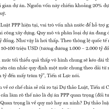
ời gian dự án. Nguồn vốn này chiếm khoảng 20% dự
uỹ.
Luật PPP hiện tại, vai trò vốn nhà nước để hỗ trợ 
thi công xây dựng. Quy mô và phân loại dự án đang 
tỷ đồng. Như vậy là hơi thấp. Theo thông lệ quốc tế
 50-100 triệu USD (tương đương 1.000 – 2.000 tỷ đ
 mức tối thiểu quả thấp vô hình chung sẽ kéo dài t
, nên cân nhắc quy định một mức chung theo dải từ 
tỷ đến mấy trăm tỷ", Tiến sĩ Lực nói.
 về cơ chế chia sẻ rủi ro tại Dự thảo Luật, Tiến sĩ
 cần làm rõ thế nào là dự án PPP quan trọng (đối t
 Quan trọng là về quy mô hay an ninh? Dự thảo luậ