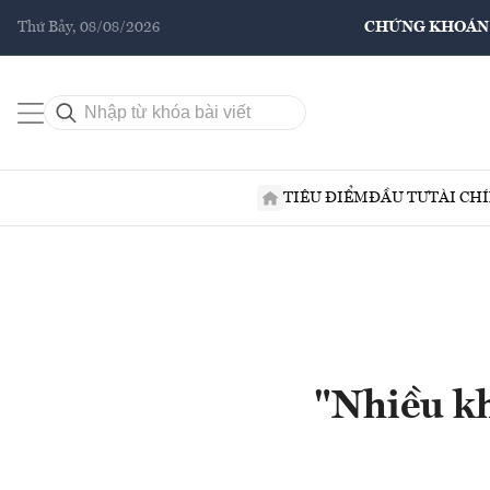
Thứ Bảy, 08/08/2026
CHỨNG KHOÁN
TIÊU ĐIỂM
ĐẦU TƯ
TÀI CH
"Nhiều k