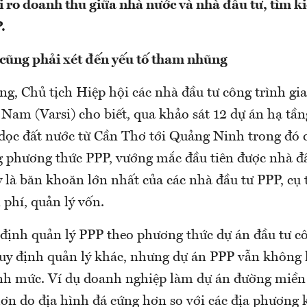
ủi ro doanh thu giữa nhà nước và nhà đầu tư, tìm 
P.
o cũng phải xét đến yếu tố tham nhũng
g, Chủ tịch Hiệp hội các nhà đầu tư công trình gi
Nam (Varsi) cho biết, qua khảo sát 12 dự án hạ tần
 dọc đất nước từ Cần Thơ tới Quảng Ninh trong đó 
g phương thức PPP, vướng mắc đầu tiên được nhà đ
y là băn khoăn lớn nhất của các nhà đầu tư PPP, cụ 
i phí, quản lý vốn.
 định quản lý PPP theo phương thức dự án đầu tư cô
uy định quản lý khác, nhưng dự án PPP vẫn không k
ịnh mức. Ví dụ doanh nghiệp làm dự án đường miền 
ơn do địa hình đá cứng hơn so với các địa phương k