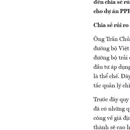
đến chia sẻ r
cho dự án PP
Chia sẻ rủi r
Ông Trần Chủn
đường bộ Việt 
đường bộ trải
đầu tư áp dụn
là thể chế. Đâ
tắc quản lý ch
Trước đây quy
đã có những q
công về giá đ
thành sẽ cao h