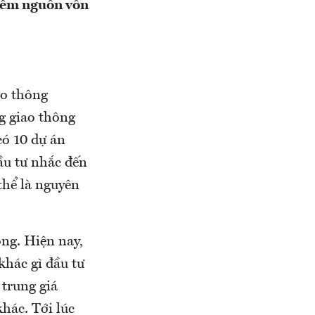
kiếm nguồn vốn
ao thông
g giao thông
có 10 dự án
ầu tư nhắc đến
thể là nguyên
ng. Hiện nay,
hác gì đầu tư
trung giá
hác. Tới lúc