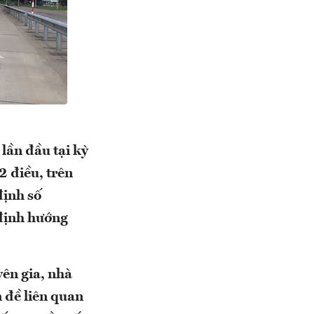
lần đầu tại kỳ
2 điều, trên
định số
định hướng
yên gia, nhà
 đề liên quan