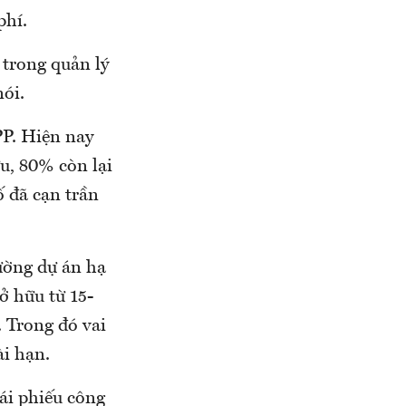
phí.
 trong quản lý
nói.
PP. Hiện nay
u, 80% còn lại
ố đã cạn trần
ường dự án hạ
ở hữu từ 15-
 Trong đó vai
ài hạn.
rái phiếu công