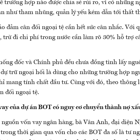
ể trường hợp nào được chia sẻ rủi ro, vì có những
an như tham nhũng, quản lý yếu kém dẫn tới thất t
ảo đảm cân đối ngoại tệ cần hết sức cân nhắc. Với
 trừ đi chi phí trong nước cần làm rõ 30% hỗ trợ c
hống đốc và Chính phủ đều chưa đồng tình lấy ngu
i dự trữ ngoại hối là dùng cho những trường hợp ng
hỉ mang tính chất đầu tư. Cùng với đó, theo thông lệ
n đối ngoại tệ.
ay của dự án BOT có nguy cơ chuyển thành nợ xấ
 nguồn vốn vay ngân hàng, bà Vân Anh, đại diện 
 trong thời gian qua vốn cho các BOT đa số là tư n