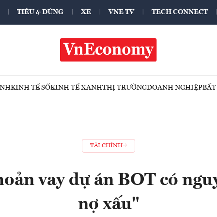
TIÊU & DÙNG
XE
VNE TV
TECH CONNECT
ÍNH
KINH TẾ SỐ
KINH TẾ XANH
THỊ TRƯỜNG
DOANH NGHIỆP
BẤT
TÀI CHÍNH
hoản vay dự án BOT có nguy
nợ xấu"