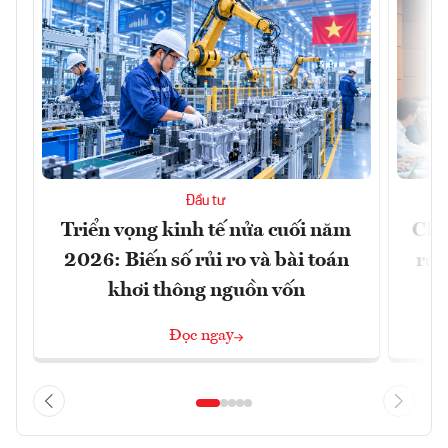
Đầu tư
Triển vọng kinh tế nửa cuối năm
Chủ
2026: Biến số rủi ro và bài toán
ra 
khơi thông nguồn vốn
Đọc ngay