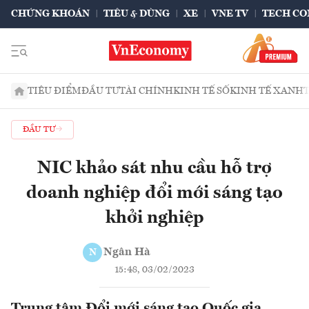
CHỨNG KHOÁN
TIÊU & DÙNG
XE
VNE TV
TECH CO
TIÊU ĐIỂM
ĐẦU TƯ
TÀI CHÍNH
KINH TẾ SỐ
KINH TẾ XANH
ĐẦU TƯ
NIC khảo sát nhu cầu hỗ trợ
doanh nghiệp đổi mới sáng tạo
khởi nghiệp
Ngân Hà
N
15:48, 03/02/2023
Trung tâm Đổi mới sáng tạo Quốc gia