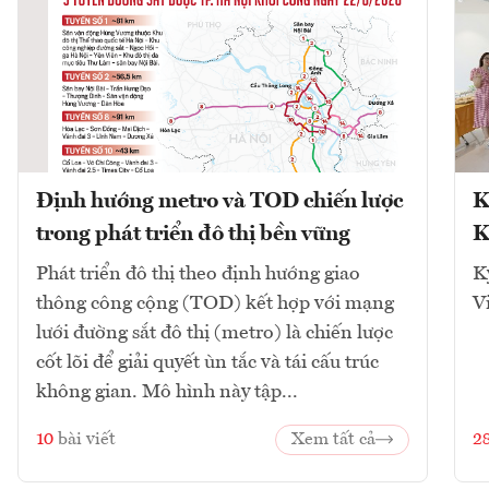
Định hướng metro và TOD chiến lược
K
trong phát triển đô thị bền vững
K
Phát triển đô thị theo định hướng giao
K
thông công cộng (TOD) kết hợp với mạng
V
lưới đường sắt đô thị (metro) là chiến lược
cốt lõi để giải quyết ùn tắc và tái cấu trúc
không gian. Mô hình này tập...
10
bài viết
Xem tất cả
2