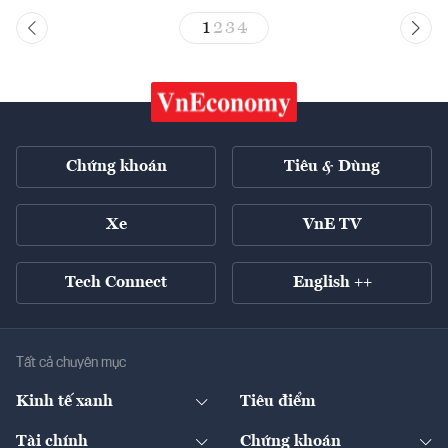
1
2
3
4
Chứng khoán
Tiêu & Dùng
Xe
VnE TV
Tech Connect
English ++
Tất cả chuyên mục
Kinh tế xanh
Tiêu điểm
Chuyển động xanh
Tài chính
Chứng khoán