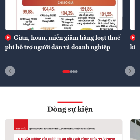
Giãn, hoãn, miễn giảm hàng loạt thuế
phí hỗ trợ người dân và doanh nghiệp
kin
Dòng sự kiện