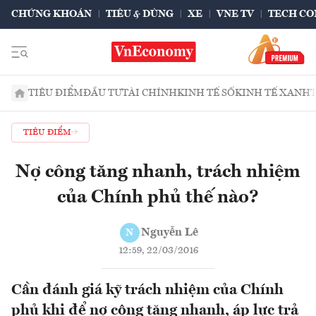
CHỨNG KHOÁN
TIÊU & DÙNG
XE
VNE TV
TECH CO
TIÊU ĐIỂM
ĐẦU TƯ
TÀI CHÍNH
KINH TẾ SỐ
KINH TẾ XANH
TIÊU ĐIỂM
Nợ công tăng nhanh, trách nhiệm
của Chính phủ thế nào?
Nguyễn Lê
N
12:59, 22/03/2016
Cần đánh giá kỹ trách nhiệm của Chính
phủ khi để nợ công tăng nhanh, áp lực trả