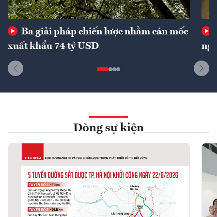
Ba giải pháp chiến lược nhằm cán mốc
xuất khẩu 74 tỷ USD
ngu
Dòng sự kiện