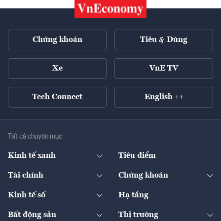
Chứng khoán
Tiêu & Dùng
Xe
VnE TV
Tech Connect
English ++
Tất cả chuyên mục
Kinh tế xanh
Tiêu điểm
Chuyển động xanh
Tài chính
Chứng khoán
Pháp lý
Ngân hàng
Doanh nghiệp niêm yết
Kinh tế số
Hạ tầng
Thương hiệu xanh
Thị trường vốn
Thị trường
Sản phẩm - Thị trường
Bất động sản
Thị trường
Diễn đàn