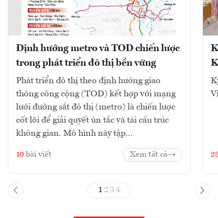
Định hướng metro và TOD chiến lược
K
trong phát triển đô thị bền vững
K
Phát triển đô thị theo định hướng giao
K
thông công cộng (TOD) kết hợp với mạng
V
lưới đường sắt đô thị (metro) là chiến lược
cốt lõi để giải quyết ùn tắc và tái cấu trúc
không gian. Mô hình này tập...
10
bài viết
Xem tất cả
2
1
2
3
4