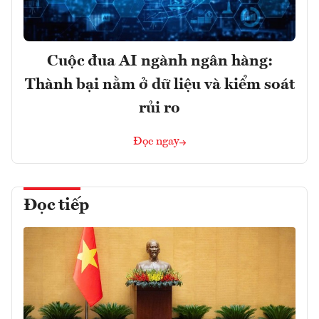
Cuộc đua AI ngành ngân hàng:
Thành bại nằm ở dữ liệu và kiểm soát
rủi ro
Đọc ngay
Đọc tiếp