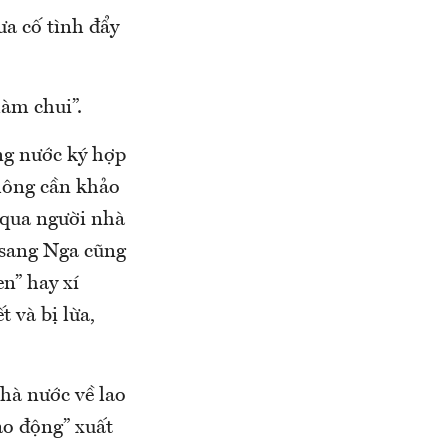
ưa cố tình đẩy
àm chui”.
ng nước ký hợp
không cần khảo
 qua người nhà
 sang Nga cũng
n” hay xí
 và bị lừa,
hà nước về lao
ao động” xuất