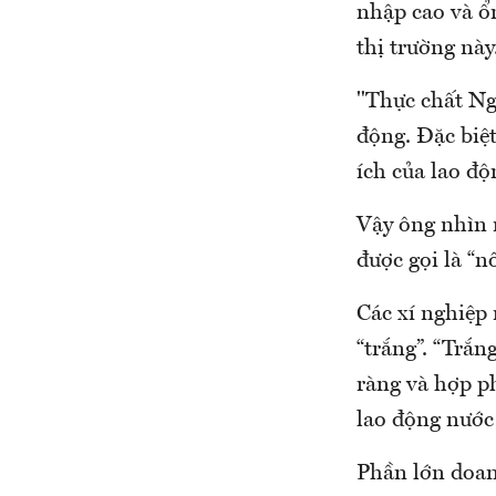
nhập cao và ổ
thị trường này
"Thực chất Nga
động. Đặc biệt
ích của lao đ
Vậy ông nhìn n
được gọi là “n
Các xí nghiệp
“trắng”. “Trắn
ràng và hợp p
lao động nước 
Phần lớn doan