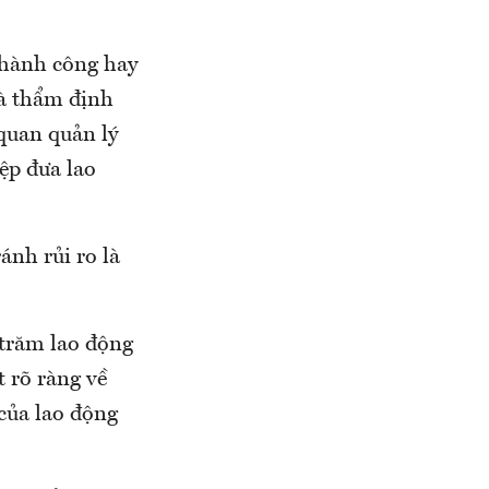
 thành công hay
và thẩm định
quan quản lý
ệp đưa lao
ánh rủi ro là
 trăm lao động
 rõ ràng về
của lao động