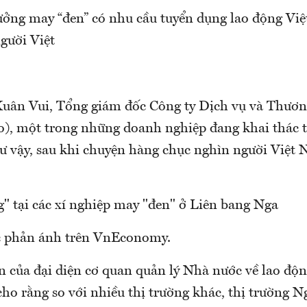
ưởng may “đen” có nhu cầu tuyển dụng lao động Vi
gười Việt
uân Vui, Tổng giám đốc Công ty Dịch vụ và Thươ
o), một trong những doanh nghiệp đang khai thác 
hư vậy, sau khi chuyện hàng chục nghìn người Việt
g" tại các xí nghiệp may "đen" ở Liên bang Nga
c phản ánh trên VnEconomy.
n của đại diện cơ quan quản lý Nhà nước về lao độ
ho rằng so với nhiều thị trường khác, thị trường N