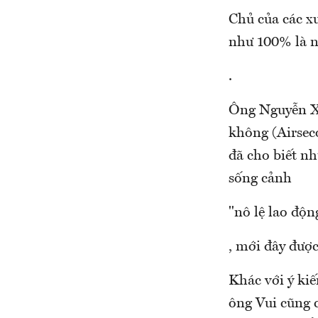
Chủ của các x
như 100% là n
.
Ông Nguyễn X
không (Airsec
đã cho biết n
sống cảnh
"nô lệ lao độn
, mới đây đượ
Khác với ý kiế
ông Vui cũng c