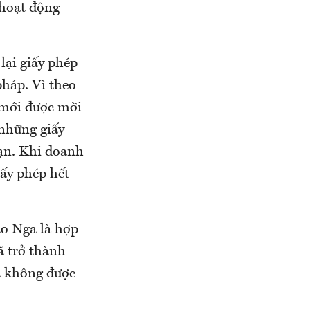
 hoạt động
lại giấy phép
háp. Vì theo
 mới được mời
 những giấy
ạn. Khi doanh
iấy phép hết
ào Nga là hợp
ã trở thành
à không được