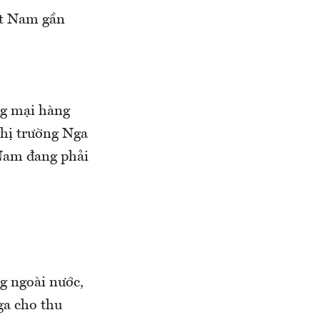
ệt Nam gần
ng mại hàng
thị trường Nga
 Nam đang phải
ng ngoài nước,
ga cho thu