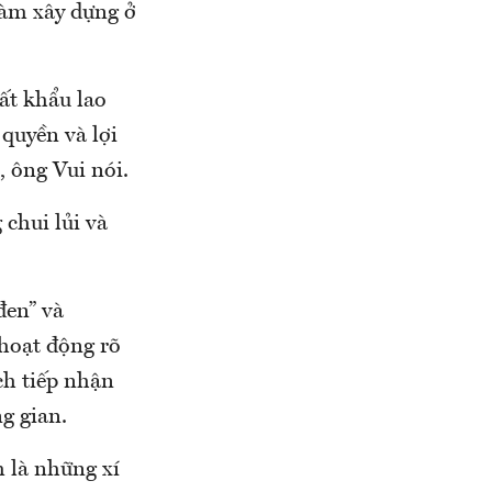
làm xây dựng ở
ất khẩu lao
 quyền và lợi
 ông Vui nói.
chui lủi và
đen” và
 hoạt động rõ
ch tiếp nhận
g gian.
 là những xí