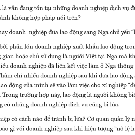
 là vẫn đang tồn tại những doanh nghiệp dịch vụ đ
cảnh không hợp pháp nói trên?
 nay doanh nghiệp đưa lao động sang Nga chủ yếu “l
 bởi phần lớn doanh nghiệp xuất khẩu lao động tro
g gian hoặc chủ sử dụng là người Việt tại Nga mà 
hiều doanh nghiệp đã liên kết việc làm ở Nga thông
Thậm chí nhiều doanh nghiệp sau khi đưa lao động
lao động của mình sẽ vào làm việc cho xí nghiệp “đe
. Trong trường hợp này, lao động là người không biết
ng có những doanh nghiệp dịch vụ cũng bị lừa.
iệp có cách nào để tránh bị lừa? Cơ quan quản lý n
áo gì với doanh nghiệp sau khi hiện tượng “nô lệ l