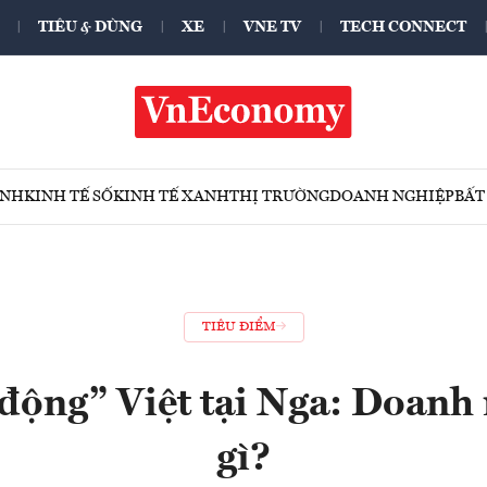
TIÊU & DÙNG
XE
VNE TV
TECH CONNECT
ÍNH
KINH TẾ SỐ
KINH TẾ XANH
THỊ TRƯỜNG
DOANH NGHIỆP
BẤT
TIÊU ĐIỂM
 động” Việt tại Nga: Doanh
gì?