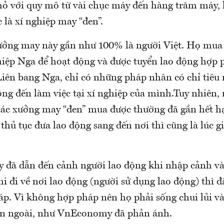
ỏ với quy mô từ vài chục máy đến hàng trăm máy,
 là xí nghiệp may “đen”.
ưởng may này gần như 100% là người Việt. Họ mua 
iệp Nga để hoạt động và được tuyển lao động hợp p
Liên bang Nga, chỉ có những pháp nhân có chỉ tiêu
ộng đến làm việc tại xí nghiệp của mình.Tuy nhiên,
ác xưởng may “đen” mua được thường đã gần hết h
 thủ tục đưa lao động sang đến nơi thì cũng là lúc g
y đã dẫn đến cảnh người lao động khi nhập cảnh v
 đi về nơi lao động (người sử dụng lao động) thì đ
p. Vì không hợp pháp nên họ phải sống chui lủi v
bên ngoài, như VnEconomy đã phản ánh.