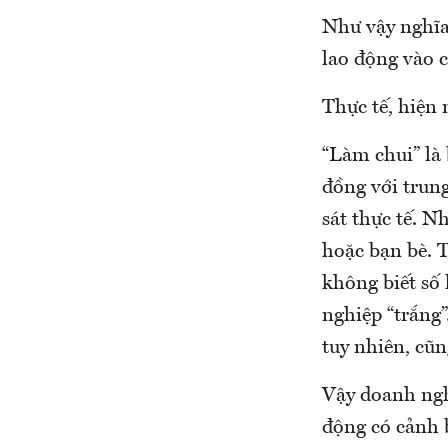
Như vậy nghĩa
lao động vào 
Thực tế, hiện
“Làm chui” là
đồng với trun
sát thực tế. N
hoặc bạn bè. 
không biết số 
nghiệp “trắng”
tuy nhiên, cũ
Vậy doanh ngh
động có cảnh b