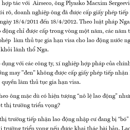
 hợp tác với Airseco, ông Plyasko Macxim Sergeev
i rõ, doanh nghiệp ông đã được cấp giấy phép tiếp
 ngày 18/4/2011 đến 18/4/2012. Theo luật pháp Nga
o động chỉ được cấp trong vòng một năm, các năm t
phép làm thủ tục gia hạn visa cho lao động nước n
 khỏi lãnh thổ Nga.
 dụng với các công ty, xí nghiệp hợp pháp của chín
ởng may "đen" không được cấp giấy phép tiếp nhận l
quyền làm thủ tục gia hạn visa.
theo ông mặc dù có hiện tượng “nô lệ lao động” nh
t thị trường triển vọng?
thị trường tiếp nhận lao động nhập cư đang bị “bó” 
ị trường triển vọng nếu được khai thác bài bản. L