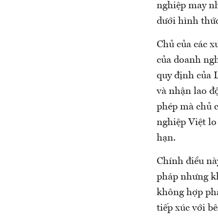
nghiệp may nh
dưới hình thức
Chủ của các x
của doanh ngh
quy định của 
và nhận lao đ
phép mà chủ c
nghiệp Việt lo
hạn.
Chính điều nà
pháp nhưng khi
không hợp phá
tiếp xúc với 