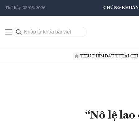
Thứ Bảy, 08/08/2026
CHỨNG KHOÁN
TIÊU ĐIỂM
ĐẦU TƯ
TÀI CH
“Nô lệ lao