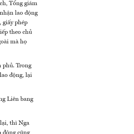
ich, Tổng giám
 nhận lao động
, giấy phép
iếp theo chủ
goài mà họ
h phủ. Trong
ao động, lại
ưng Liên bang
lại, thì Nga
ao động cũng