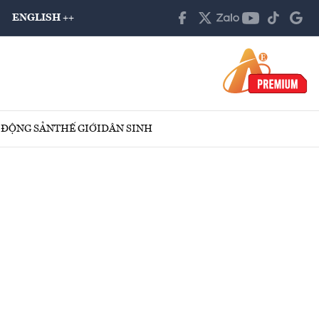
ENGLISH ++
 ĐỘNG SẢN
THẾ GIỚI
DÂN SINH