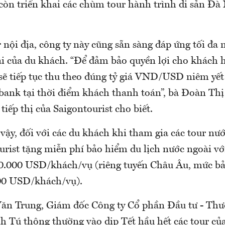
 còn triển khai các chùm tour hành trình di sản Đà
 nội địa, công ty này cũng sẵn sàng đáp ứng tối đa 
ài của du khách. “Để đảm bảo quyền lợi cho khách 
 sẽ tiếp tục thu theo đúng tỷ giá VND/USD niêm yết
ank tại thời điểm khách thanh toán”, bà Đoàn Thị
iếp thị của Saigontourist cho biết.
ậy, đối với các du khách khi tham gia các tour nư
urist tặng miễn phí bảo hiểm du lịch nước ngoài v
30.000 USD/khách/vụ (riêng tuyến Châu Âu, mức b
00 USD/khách/vụ).
ăn Trung, Giám đốc Công ty Cổ phần Đầu tư - Thư
h Tú thông thường vào dịp Tết hầu hết các tour củ