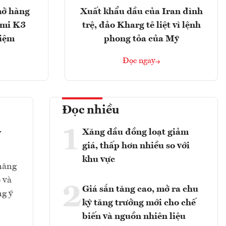
mở hàng
Xuất khẩu dầu của Iran đình
imi K3
trệ, đảo Kharg tê liệt vì lệnh
hiệm
phong tỏa của Mỹ
Đọc ngay
Đọc nhiều
1
Xăng dầu đồng loạt giảm
y
giá, thấp hơn nhiều so với
khu vực
 năng
 và
2
Giá sắn tăng cao, mở ra chu
ng ý
kỳ tăng trưởng mới cho chế
biến và nguồn nhiên liệu