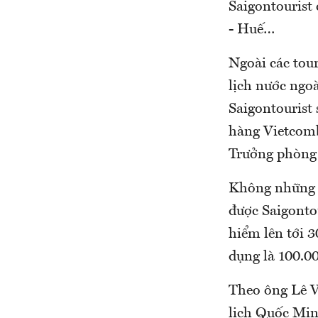
Saigontourist
- Huế…
Ngoài các tour
lịch nước ngo
Saigontourist
hàng Vietcomb
Trưởng phòng t
Không những v
được Saigonto
hiểm lên tới 
dụng là 100.0
Theo ông Lê V
lịch Quốc Min