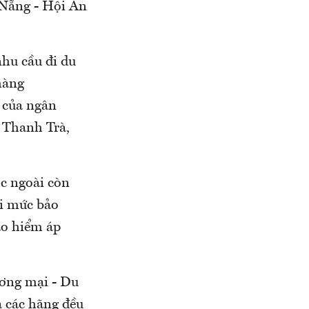
 Nẵng - Hội An
nhu cầu đi du
hàng
 của ngân
 Thanh Trà,
ớc ngoài còn
ới mức bảo
ảo hiểm áp
ơng mại - Du
a các hãng đều