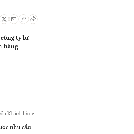
công ty lữ
h hàng
 của khách hàng.
được nhu cầu