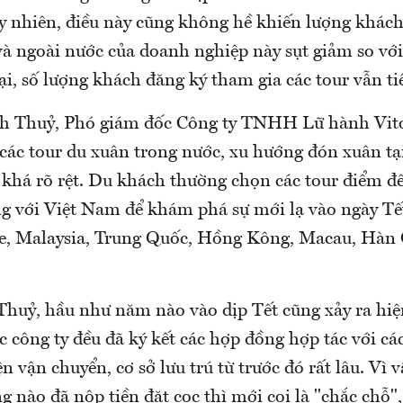
uy nhiên, điều này cũng không hề khiến lượng khác
 và ngoài nước của doanh nghiệp này sụt giảm so vớ
ại, số lượng khách đăng ký tham gia các tour vẫn ti
h Thuỷ, Phó giám đốc Công ty TNHH Lữ hành Vito
 các tour du xuân trong nước, xu hướng đón xuân tạ
khá rõ rệt. Du khách thường chọn các tour điểm đ
g với Việt Nam để khám phá sự mới lạ vào ngày Tế
e, Malaysia, Trung Quốc, Hồng Kông, Macau, Hàn
Thuỷ, hầu như năm nào vào dịp Tết cũng xảy ra hiệ
ác công ty đều đã ký kết các hợp đồng hợp tác với cá
n vận chuyển, cơ sở lưu trú từ trước đó rất lâu. Vì v
 nào đã nộp tiền đặt cọc thì mới coi là "chắc chỗ",