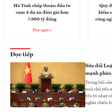
Hà Tĩnh chấp thuận đầu tư
Quy đ
cụm 4 dự án điện gió hơn
kiểm so
7.800 tỷ đồng
công ng
Đọc ngay
Đọc tiếp
Sửa đổi Luậ
mạnh phân
Trong bối cản
mới chủ yếu n
yếu tố nhạy c
nghĩa chiến lư