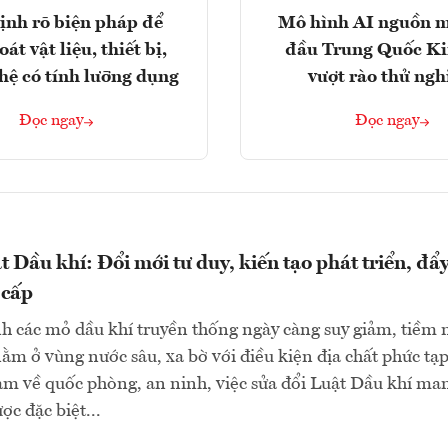
ịnh rõ biện pháp để
Mô hình AI nguồn 
át vật liệu, thiết bị,
đầu Trung Quốc K
hệ có tính lưỡng dụng
vượt rào thử ng
Đọc ngay
Đọc ngay
t Dầu khí: Đổi mới tư duy, kiến tạo phát triển, đẩ
 cấp
h các mỏ dầu khí truyền thống ngày càng suy giảm, tiềm
ằm ở vùng nước sâu, xa bờ với điều kiện địa chất phức tạp
ảm về quốc phòng, an ninh, việc sửa đổi Luật Dầu khí ma
ợc đặc biệt...