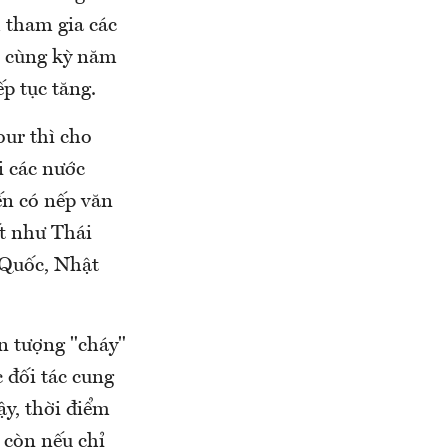
h tham gia các
i cùng kỳ năm
ếp tục tăng.
ur thì cho
i các nước
ến có nếp văn
t như Thái
 Quốc, Nhật
n tượng "cháy"
c đối tác cung
ậy, thời điểm
 còn nếu chỉ