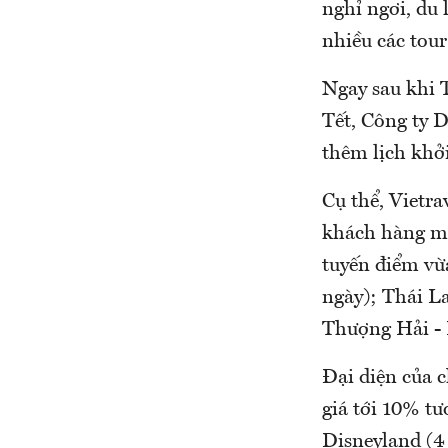
nghỉ ngơi, du 
nhiều các tou
Ngay sau khi 
Tết, Công ty D
thêm lịch khở
Cụ thể, Vietra
khách hàng mu
tuyến điểm vừ
ngày); Thái L
Thượng Hải - 
Đại diện của 
giá tới 10% t
Disneyland (4