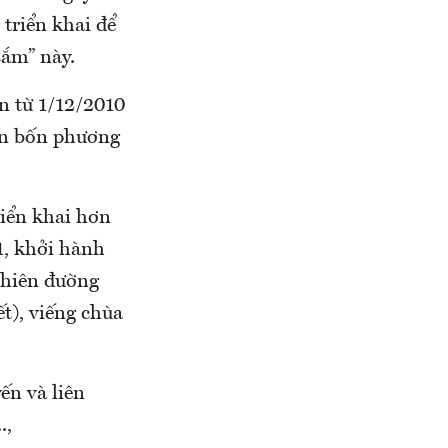
 triển khai để
sắm” này.
an từ 1/12/2010
ân bốn phương
riển khai hơn
1, khởi hành
 thiên đường
t), viếng chùa
ến và liên
.,