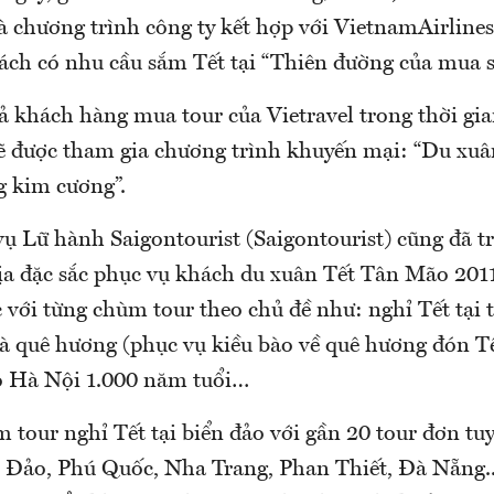
là chương trình công ty kết hợp với VietnamAirlines
ách có nhu cầu sắm Tết tại “Thiên đường của mua 
cả khách hàng mua tour của Vietravel trong thời gi
sẽ được tham gia chương trình khuyến mại: “Du xu
g kim cương”.
vụ Lữ hành Saigontourist (Saigontourist) cũng đã t
địa đặc sắc phục vụ khách du xuân Tết Tân Mão 201
 với từng chùm tour theo chủ đề như: nghỉ Tết tại
là quê hương (phục vụ kiều bào về quê hương đón Tế
o Hà Nội 1.000 năm tuổi…
tour nghỉ Tết tại biển đảo với gần 20 tour đơn tuy
 Đảo, Phú Quốc, Nha Trang, Phan Thiết, Đà Nẵng..