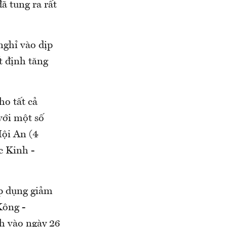
đã tung ra rất
nghỉ vào dịp
t định tăng
ho tất cả
với một số
Hội An (4
c Kinh -
áp dụng giảm
Kông -
h vào ngày 26