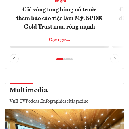
Thế giới
Giá vàng tăng bùng nổ trước
Chí
thềm báo cáo việc làm Mỹ, SPDR
đã 
Gold Trust mua ròng mạnh
Đọc ngay
Multimedia
VnE TV
Podcast
Infographics
eMagazine