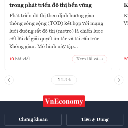
trong phát triển đô thị bền vững
K
Phát triển đô thị theo định hướng giao
K
thông công cộng (TOD) kết hợp với mạng
V
lưới đường sắt đô thị (metro) là chiến lược
cốt lõi để giải quyết ùn tắc và tái cấu trúc
không gian. Mô hình này tập...
10
bài viết
Xem tất cả
2
1
2
3
4
Chứng khoán
Tiêu & Dùng