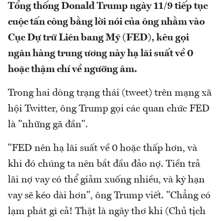
Tổng thống Donald Trump ngày 11/9 tiếp tục
cuộc tấn công bằng lời nói của ông nhằm vào
Cục Dự trữ Liên bang Mỹ (FED), kêu gọi
ngân hàng trung ương này hạ lãi suất về 0
hoặc thậm chí về ngưỡng âm.
Trong hai dòng trạng thái (tweet) trên mạng xã
hội Twitter, ông Trump gọi các quan chức FED
là "những gã đần".
"FED nên hạ lãi suất về 0 hoặc thấp hơn, và
khi đó chúng ta nên bắt đầu đảo nợ. Tiền trả
lãi nợ vay có thể giảm xuống nhiều, và kỳ hạn
vay sẽ kéo dài hơn", ông Trump viết. "Chẳng có
lạm phát gì cả! Thật là ngây thơ khi (Chủ tịch