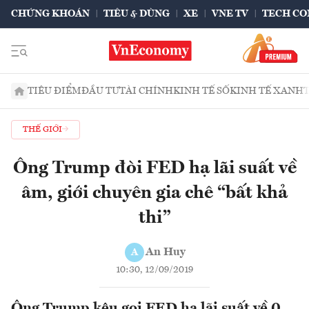
CHỨNG KHOÁN
TIÊU & DÙNG
XE
VNE TV
TECH CO
TIÊU ĐIỂM
ĐẦU TƯ
TÀI CHÍNH
KINH TẾ SỐ
KINH TẾ XANH
THẾ GIỚI
Ông Trump đòi FED hạ lãi suất về
âm, giới chuyên gia chê “bất khả
thi”
An Huy
A
10:30, 12/09/2019
Ông Trump kêu gọi FED hạ lãi suất về 0