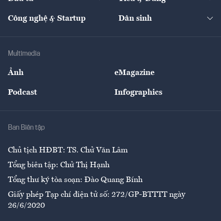
Quản trị số
Cafe BĐS
Thị trường
Kinh doanh
Kết nối
Tạp chí kinh tế Việt Nam
eMagazine
Nhà đầu tư
Du lịch
Công nghệ & Startup
Dân sinh
Tư vấn
Nông sản
Doanh nhân
Tư vấn Tiêu & Dùng
Infographics
Hạ tầng
Sức khỏe
Khung pháp lý
Doanh nghiệp
Địa phương
Thị trường
Bảo hiểm
Multimedia
Sự kiện
Nhân lực
Ảnh
eMagazine
Đẹp +
An sinh
Podcast
Infographics
Giải trí
Y tế
Nhà
Ban Biên tập
Ẩm thực
Chủ tịch HĐBT: TS. Chử Văn Lâm
Tổng biên tập: Chử Thị Hạnh
Tổng thư ký tòa soạn: Đào Quang Bính
Giấy phép Tạp chí điện tử số: 272/GP-BTTTT ngày
26/6/2020