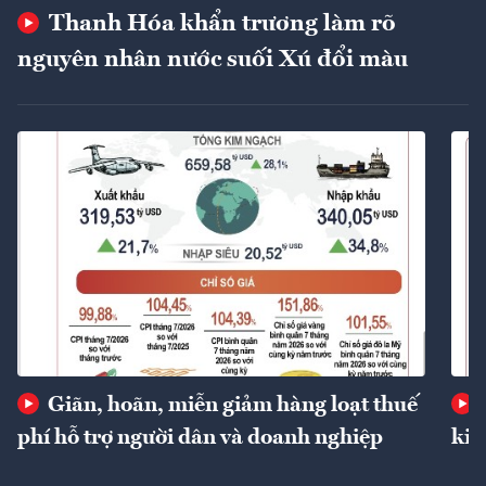
Thanh Hóa khẩn trương làm rõ
nguyên nhân nước suối Xú đổi màu
Giãn, hoãn, miễn giảm hàng loạt thuế
phí hỗ trợ người dân và doanh nghiệp
kin