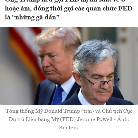
hoặc âm, đồng thời gọi các quan chức FED
là “những gã đần”
Tổng thống Mỹ Donald Trump (trái) và Chủ tịch Cục
Dự trữ Liên bang Mỹ (FED) Jerome Powell - Ảnh:
Reuters.