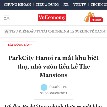
CHỨNG KHOÁN
TIÊU & DÙNG
XE
VNE TV
TECH CO
TIÊU ĐIỂM
ĐẦU TƯ
TÀI CHÍNH
KINH TẾ SỐ
KINH TẾ XANH
BẤT ĐỘNG SẢN
ParkCity Hanoi ra mắt khu biệt
thự, nhà vườn liền kề The
Mansions
Thanh Trà
T
08:00, 06/09/2017
Tới đây ParkCity sẽ chính thức ra mắt khu