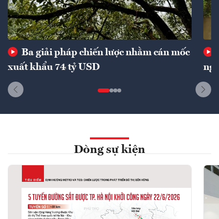
Ba giải pháp chiến lược nhằm cán mốc
xuất khẩu 74 tỷ USD
ngu
Dòng sự kiện