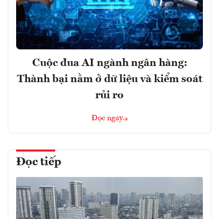
Cuộc đua AI ngành ngân hàng:
Thành bại nằm ở dữ liệu và kiểm soát
rủi ro
Đọc ngay
Đọc tiếp