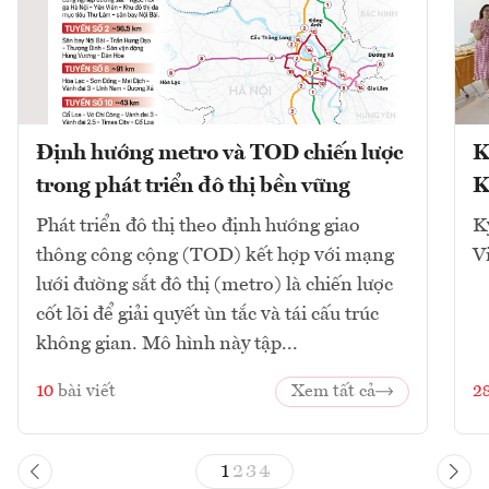
Định hướng metro và TOD chiến lược
K
trong phát triển đô thị bền vững
K
Phát triển đô thị theo định hướng giao
K
thông công cộng (TOD) kết hợp với mạng
V
lưới đường sắt đô thị (metro) là chiến lược
cốt lõi để giải quyết ùn tắc và tái cấu trúc
không gian. Mô hình này tập...
10
bài viết
Xem tất cả
2
1
2
3
4