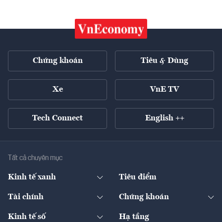
Chứng khoán
Tiêu & Dùng
Xe
VnE TV
Tech Connect
English ++
Tất cả chuyên mục
Kinh tế xanh
Tiêu điểm
Chuyển động xanh
Tài chính
Chứng khoán
Pháp lý
Ngân hàng
Doanh nghiệp niêm yết
Kinh tế số
Hạ tầng