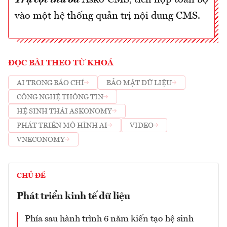
Trụ cột thứ ba
Asko CMS, tích hợp toàn bộ
vào một hệ thống quản trị nội dung CMS.
ĐỌC BÀI THEO TỪ KHOÁ
AI TRONG BÁO CHÍ
BẢO MẬT DỮ LIỆU
CÔNG NGHỆ THÔNG TIN
HỆ SINH THÁI ASKONOMY
PHÁT TRIỂN MÔ HÌNH AI
VIDEO
VNECONOMY
CHỦ ĐỀ
Phát triển kinh tế dữ liệu
Phía sau hành trình 6 năm kiến tạo hệ sinh