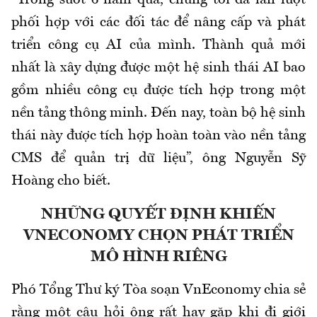
“Trong suốt 6 năm qua, chúng tôi đã lần lượt
phối hợp với các đối tác để nâng cấp và phát
triển công cụ AI của mình. Thành quả mới
nhất là xây dựng được một hệ sinh thái AI bao
gồm nhiều công cụ được tích hợp trong một
nền tảng thông minh. Đến nay, toàn bộ hệ sinh
thái này được tích hợp hoàn toàn vào nền tảng
CMS để quản trị dữ liệu”, ông Nguyễn Sỹ
Hoàng cho biết.
NHỮNG QUYẾT ĐỊNH KHIẾN
VNECONOMY CHỌN PHÁT TRIỂN
MÔ HÌNH RIÊNG
Phó Tổng Thư ký Tòa soạn VnEconomy chia sẻ
rằng một câu hỏi ông rất hay gặp khi đi giới