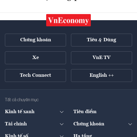
Chứng khoán
Tiêu & Dùng
Xe
VnE TV
Tech Connect
English ++
Tất cả chuyên mục
Kinh tế xanh
Tiêu điểm
Chuyển động xanh
Tài chính
Chứng khoán
Pháp lý
Ngân hàng
Doanh nghiệp niêm yết
Kinh tế số
Hạ tầng