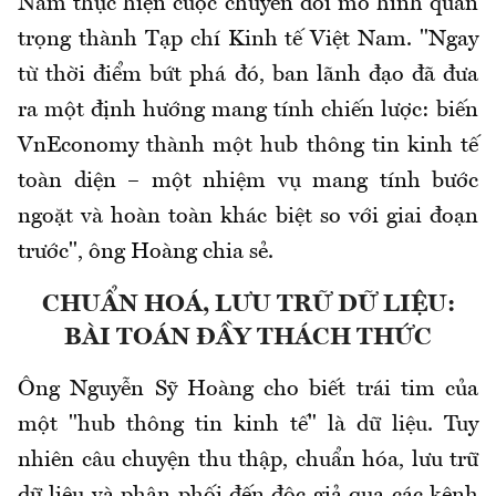
Nam thực hiện cuộc chuyển đổi mô hình quan
trọng thành Tạp chí Kinh tế Việt Nam. "Ngay
từ thời điểm bứt phá đó, ban lãnh đạo đã đưa
ra một định hướng mang tính chiến lược: biến
VnEconomy thành một hub thông tin kinh tế
toàn diện – một nhiệm vụ mang tính bước
ngoặt và hoàn toàn khác biệt so với giai đoạn
trước", ông Hoàng chia sẻ.
CHUẨN HOÁ, LƯU TRỮ DỮ LIỆU:
BÀI TOÁN ĐẦY THÁCH THỨC
Ông Nguyễn Sỹ Hoàng cho biết trái tim của
một "hub thông tin kinh tế" là dữ liệu. Tuy
nhiên câu chuyện thu thập, chuẩn hóa, lưu trữ