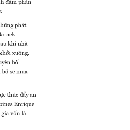
ành đàm phán
.
những phát
Barack
au khi nhà
khởi xướng.
uyên bố
n bố sẽ mua
ực thúc đẩy an
ppines Enrique
gia vốn là