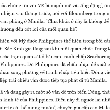
của chúng tôi với Mỹ là mạnh mẽ và sống động”, ô
 nhiệm vào tháng trước, nói với Bloomberg trong mộ
 văn phòng ở Manila. “Chìa khóa ở đây là không để
hưởng đến cốt lõi của mối quan hệ”.
thiện với Mỹ được Philippines thể hiện trong bối c
ới Bắc Kinh gia tăng sau khi một quan chức Trung 
ập các trạm quan sát ở bãi cạn tranh chấp Scarboro
 Philippines. Dù Philippines đã chấp nhận đề xuất 
hán song phương về tranh chấp trên biển Đông vào
ệp trái chiều vẫn được tiếp tục phát đi từ Manila.
ã và đang gây ra một số vấn đề trên biển Đông, thậ
 kinh tế của Philippines. Điều này đi ngược lại n
terte có thể mong muốn”, chuyên gia cấp cao Mal