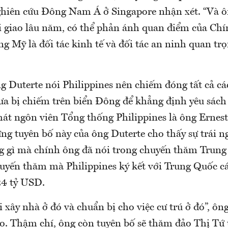
hiên cứu Đông Nam Á ở Singapore nhận xét. “Và 
 giao lâu năm, có thể phản ánh quan điểm của Ch
ng Mỹ là đối tác kinh tế và đối tác an ninh quan tr
g Duterte nói Philippines nên chiếm đóng tất cả cá
ưa bị chiếm trên biển Đông để khẳng định yêu sách
hát ngôn viên Tổng thống Philippines là ông Ernest
ững tuyên bố này của ông Duterte cho thấy sự trái 
g gì mà chính ông đã nói trong chuyến thăm Trun
uyến thăm mà Philippines ký kết với Trung Quốc c
 24 tỷ USD.
 xây nhà ở đó và chuẩn bị cho việc cư trú ở đó”, ôn
áo. Thậm chí, ông còn tuyên bố sẽ thăm đảo Thị Tứ