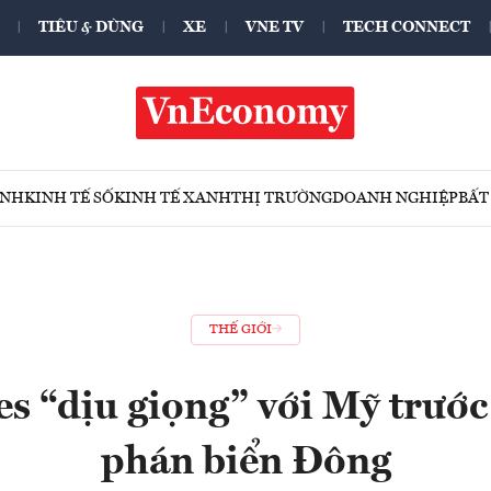
TIÊU & DÙNG
XE
VNE TV
TECH CONNECT
ÍNH
KINH TẾ SỐ
KINH TẾ XANH
THỊ TRƯỜNG
DOANH NGHIỆP
BẤT
THẾ GIỚI
es “dịu giọng” với Mỹ trướ
phán biển Đông