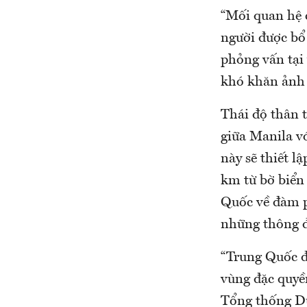
“Mối quan hệ 
người được bổ
phỏng vấn tại
khó khăn ảnh 
Thái độ thân 
giữa Manila v
này sẽ thiết l
km từ bờ biển
Quốc về đàm p
những thông đi
“Trung Quốc đ
vùng đặc quyền
Tổng thống Du