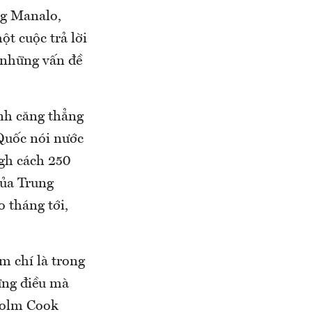
ng Manalo,
t cuộc trả lời
 những vấn đề
ảnh căng thẳng
Quốc nói nước
ugh cách 250
của Trung
 tháng tới,
m chí là trong
hững điều mà
colm Cook