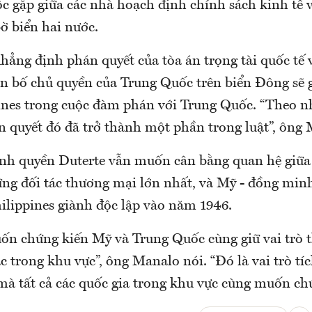
ộc gặp giữa các nhà hoạch định chính sách kinh tế 
ờ biển hai nước.
ẳng định phán quyết của tòa án trọng tài quốc tế
n bố chủ quyền của Trung Quốc trên biển Đông sẽ g
ines trong cuộc đàm phán với Trung Quốc. “Theo n
n quyết đó đã trở thành một phần trong luật”, ông 
ính quyền Duterte vẫn muốn cân bằng quan hệ giữa
ng đối tác thương mại lớn nhất, và Mỹ - đồng min
ilippines giành độc lập vào năm 1946.
ốn chứng kiến Mỹ và Trung Quốc cùng giữ vai trò 
c trong khu vực”, ông Manalo nói. “Đó là vai trò tí
mà tất cả các quốc gia trong khu vực cùng muốn chứ