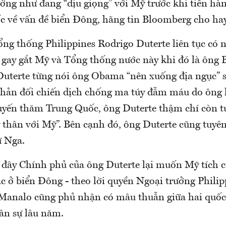
ường như đang “dịu giọng” với Mỹ trước khi tiến h
c về vấn đề biển Đông, hãng tin Bloomberg cho hay
ng thống Philippines Rodrigo Duterte liên tục có 
h gay gắt Mỹ và Tổng thống nước này khi đó là ông 
terte từng nói ông Obama “nên xuống địa ngục” s
hản đối chiến dịch chống ma túy đẫm máu do ông 
yến thăm Trung Quốc, ông Duterte thậm chí còn t
y thân với Mỹ”. Bên cạnh đó, ông Duterte cũng tuyê
ừ Nga.
ờ đây Chính phủ của ông Duterte lại muốn Mỹ tích c
c ở biển Đông - theo lời quyền Ngoại trưởng Phili
analo cũng phủ nhận có mâu thuẫn giữa hai quốc 
n sự lâu năm.