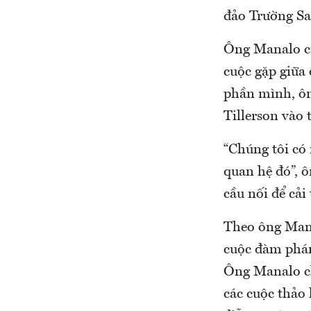
đảo Trường Sa 
Ông Manalo cũ
cuộc gặp giữa
phần mình, ôn
Tillerson vào 
“Chúng tôi có
quan hệ đó”, 
cầu nối để cải
Theo ông Mana
cuộc đàm phán
Ông Manalo ch
các cuộc thảo 