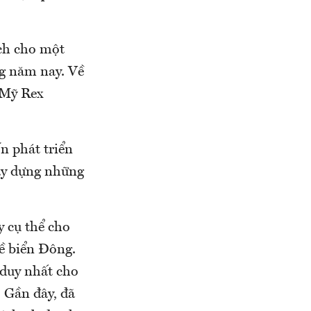
ch cho một
g năm nay. Về
 Mỹ Rex
n phát triển
xây dựng những
 cụ thể cho
ề biển Đông.
 duy nhất cho
. Gần đây, đã