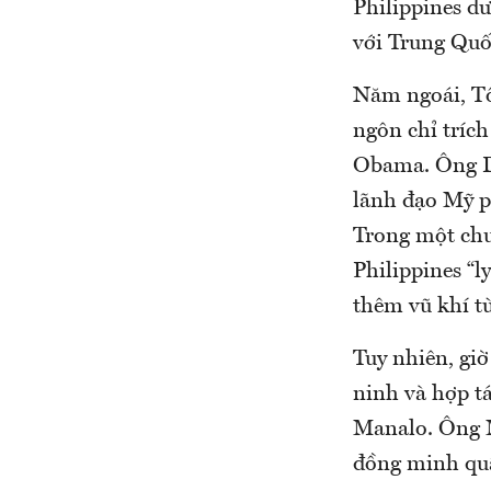
Philippines d
với Trung Quố
Năm ngoái, Tổ
ngôn chỉ tríc
Obama. Ông Du
lãnh đạo Mỹ p
Trong một chu
Philippines “l
thêm vũ khí t
Tuy nhiên, gi
ninh và hợp tá
Manalo. Ông M
đồng minh quâ