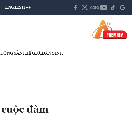
ENGLISH ++
 ĐỘNG SẢN
THẾ GIỚI
DÂN SINH
c cuộc đàm