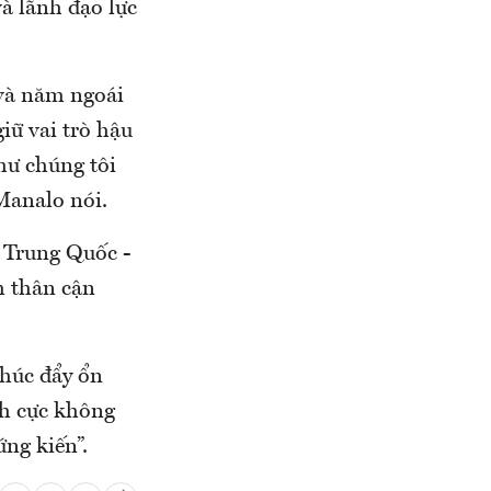
và lãnh đạo lực
 và năm ngoái
iữ vai trò hậu
hư chúng tôi
Manalo nói.
 Trung Quốc -
h thân cận
thúc đẩy ổn
ch cực không
ng kiến”.