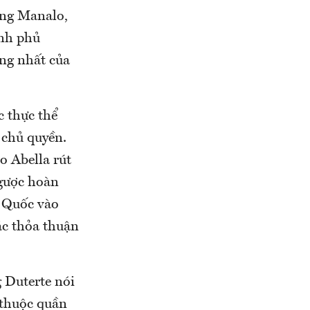
ông Manalo,
ính phủ
ọng nhất của
c thực thể
 chủ quyền.
o Abella rút
ngược hoàn
g Quốc vào
ác thỏa thuận
g Duterte nói
 thuộc quần