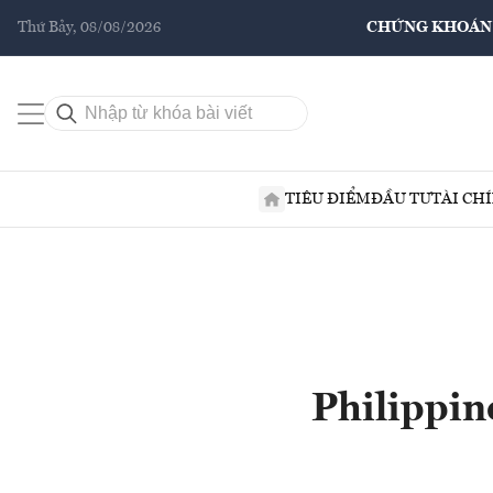
Thứ Bảy, 08/08/2026
CHỨNG KHOÁN
TIÊU ĐIỂM
ĐẦU TƯ
TÀI CH
Philippin