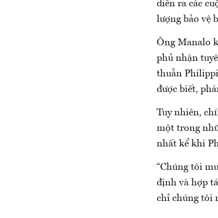
diễn ra các cu
lượng bảo vệ b
Ông Manalo kh
phủ nhận tuyê
thuẫn Philipp
được biết, phá
Tuy nhiên, ch
một trong nhữ
nhất kể khi Ph
“Chúng tôi mu
định và hợp tá
chỉ chúng tôi 