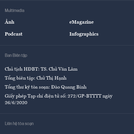
Doanh nghiệp
Địa phương
Thị trường
Bảo hiểm
Multimedia
Sự kiện
Nhân lực
Ảnh
eMagazine
Đẹp +
An sinh
Podcast
Infographics
Giải trí
Y tế
Nhà
Ban Biên tập
Ẩm thực
Chủ tịch HĐBT: TS. Chử Văn Lâm
Tổng biên tập: Chử Thị Hạnh
Tổng thư ký tòa soạn: Đào Quang Bính
Giấy phép Tạp chí điện tử số: 272/GP-BTTTT ngày
26/6/2020
Liên hệ tòa soạn