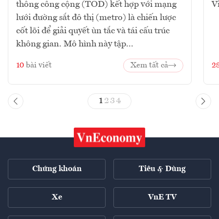
thông công cộng (TOD) kết hợp với mạng
V
lưới đường sắt đô thị (metro) là chiến lược
cốt lõi để giải quyết ùn tắc và tái cấu trúc
không gian. Mô hình này tập...
10
bài viết
Xem tất cả
2
1
2
3
4
Chứng khoán
Tiêu & Dùng
Xe
VnE TV