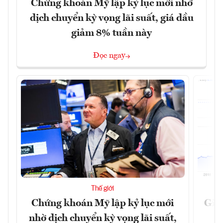
Chứng khoán Mỹ lập kỷ lục mới nhờ
dịch chuyển kỳ vọng lãi suất, giá dầu
giảm 8% tuần này
Đọc ngay
Thế giới
Chứng khoán Mỹ lập kỷ lục mới
Giá 
nhờ dịch chuyển kỳ vọng lãi suất,