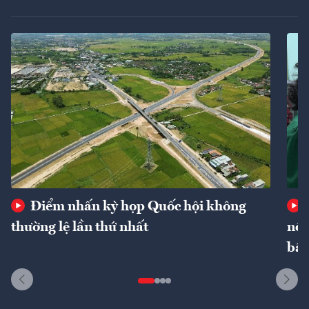
Điểm nhấn kỳ họp Quốc hội không
thường lệ lần thứ nhất
nôn
bất