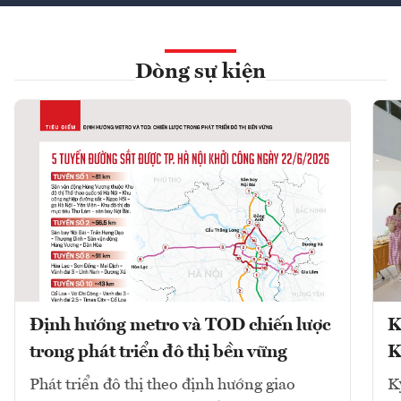
Dòng sự kiện
Định hướng metro và TOD chiến lược
K
trong phát triển đô thị bền vững
K
Phát triển đô thị theo định hướng giao
K