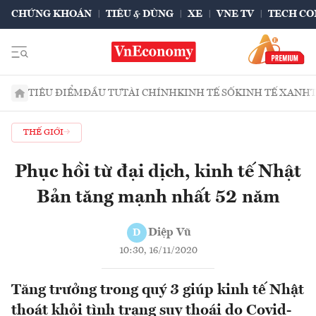
CHỨNG KHOÁN
TIÊU & DÙNG
XE
VNE TV
TECH CO
TIÊU ĐIỂM
ĐẦU TƯ
TÀI CHÍNH
KINH TẾ SỐ
KINH TẾ XANH
THẾ GIỚI
Phục hồi từ đại dịch, kinh tế Nhật
Bản tăng mạnh nhất 52 năm
Diệp Vũ
D
10:30, 16/11/2020
Tăng trưởng trong quý 3 giúp kinh tế Nhật
thoát khỏi tình trạng suy thoái do Covid-