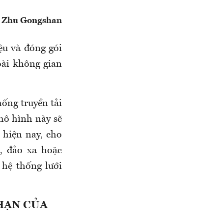
 Zhu Gongshan
ệu và đóng gói
oài không gian
ống truyền tải
mô hình này sẽ
n hiện nay, cho
, đảo xa hoặc
hệ thống lưới
HẠN CỦA