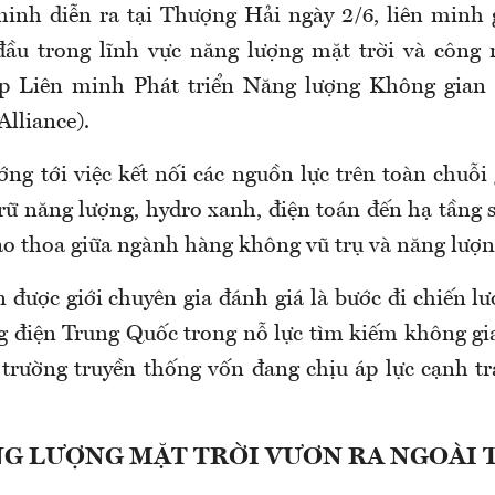
minh diễn ra tại Thượng Hải ngày 2/6, liên minh
đầu trong lĩnh vực năng lượng mặt trời và công 
ập Liên minh Phát triển Năng lượng Không gian 
lliance).
g tới việc kết nối các nguồn lực trên toàn chuỗi g
trữ năng lượng, hydro xanh, điện toán đến hạ tầng
iao thoa giữa ngành hàng không vũ trụ và năng lượ
 được giới chuyên gia đánh giá là bước đi chiến l
g điện Trung Quốc trong nỗ lực tìm kiếm không gi
 trường truyền thống vốn đang chịu áp lực cạnh t
G LƯỢNG MẶT TRỜI VƯƠN RA NGOÀI 