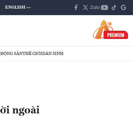
ENGLISH ++
 ĐỘNG SẢN
THẾ GIỚI
DÂN SINH
ời ngoài