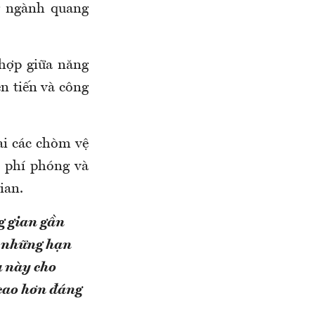
g ngành quang
hợp giữa năng
ên tiến và công
hai các chòm vệ
 phí phóng và
ian.
g gian gần
c những hạn
u này cho
 cao hơn đáng