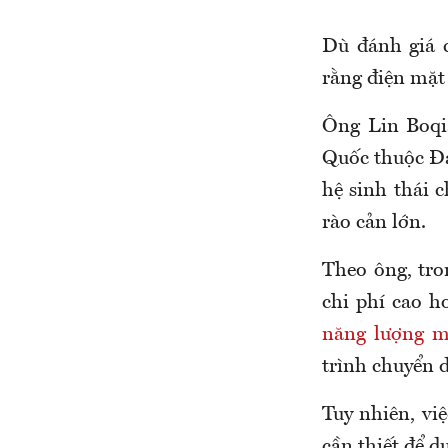
Dù đánh giá c
rằng điện mặt
Ông Lin Boqi
Quốc thuộc Đạ
hệ sinh thái c
rào cản lớn.
Theo ông, tro
chi phí cao h
năng lượng m
trình chuyển 
Tuy nhiên, vi
cần thiết để d