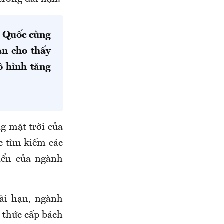
g Quốc cùng
an cho thấy
ô hình tăng
g mặt trời của
c tìm kiếm các
iển của ngành
dài hạn, ngành
 thức cấp bách