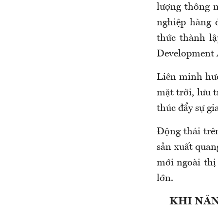
lượng thông 
nghiệp hàng 
thức thành l
Development A
Liên minh hướn
mặt trời, lưu 
thúc đẩy sự g
Động thái trên
sản xuất quan
mới ngoài thị
lớn.
KHI NĂN