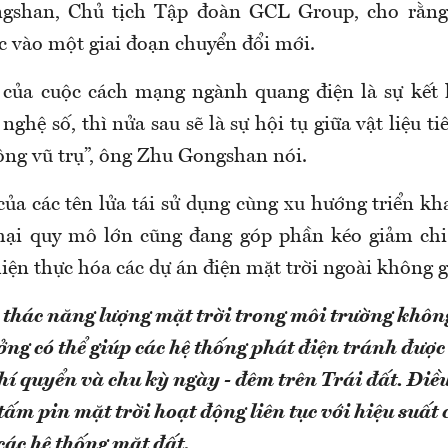
shan, Chủ tịch Tập đoàn GCL Group, cho rằn
c vào một giai đoạn chuyển đổi mới.
 của cuộc cách mạng ngành quang điện là sự kết 
nghệ số, thì nửa sau sẽ là sự hội tụ giữa vật liệu ti
ng vũ trụ”, ông Zhu Gongshan nói.
của các tên lửa tái sử dụng cùng xu hướng triển k
mại quy mô lớn cũng đang góp phần kéo giảm chi
iện thực hóa các dự án điện mặt trời ngoài không g
 thác năng lượng mặt trời trong môi trường khôn
ởng có thể giúp các hệ thống phát điện tránh đượ
hí quyển và chu kỳ ngày - đêm trên Trái đất. Điề
tấm pin mặt trời hoạt động liên tục với hiệu suất
 các hệ thống mặt đất.