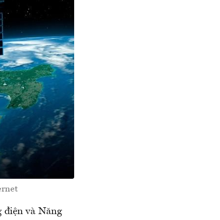
ernet
g điện và Năng