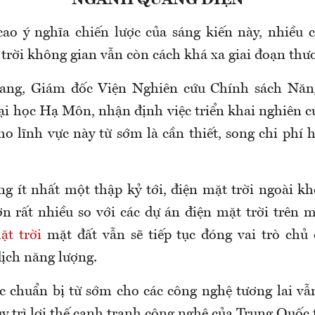
NGÀNH QUANG ĐIỆN
ao ý nghĩa chiến lược của sáng kiến này, nhiều 
 trời không gian vẫn còn cách khá xa giai đoạn thư
ang, Giám đốc Viện Nghiên cứu Chính sách Năn
i học Hạ Môn, nhận định việc triển khai nghiên c
ho lĩnh vực này từ sớm là cần thiết, song chi phí 
ng ít nhất một thập kỷ tới, điện mặt trời ngoài kh
ơn rất nhiều so với các dự án điện mặt trời trên m
ặt trời
mặt đất vẫn sẽ tiếp tục đóng vai trò chủ
dịch năng lượng.
ệc chuẩn bị từ sớm cho các công nghệ tương lai vẫn
uy trì lợi thế cạnh tranh công nghệ của Trung Quốc 