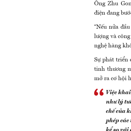
Ông Zhu Gong
điện đang bướ
“Nếu nửa đầu
lượng và công 
nghệ hàng khô
Sự phát triển 
tinh thương 
mở ra cơ hội h
Việc khai
như lý tư
chế của k
phép các 
kể so với