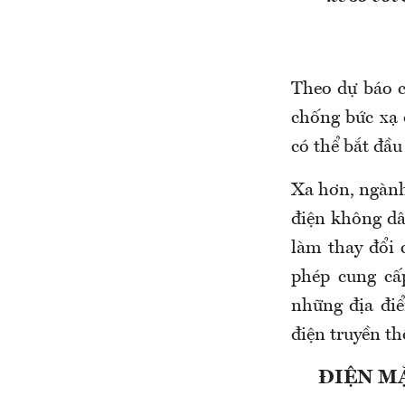
Theo dự báo c
chống bức xạ 
có thể bắt đầu
Xa hơn, ngành
điện không dâ
làm thay đổi c
phép cung cấ
những địa đi
điện truyền th
ĐIỆN M