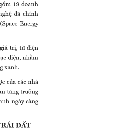
 gồm 13 doanh
nghệ đã chính
(Space Energy
iá trị, từ điện
 sạc điện, nhằm
ng xanh.
ược của các nhà
an tăng trưởng
ranh ngày càng
TRÁI ĐẤT