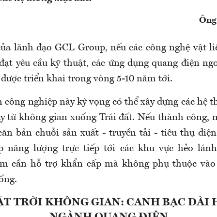
Ông
ủa lãnh đạo GCL Group, nếu các công nghệ vật li
đạt yêu cầu kỹ thuật, các ứng dụng quang điện ng
 được triển khai trong vòng 5-10 năm tới.
 công nghiệp này kỳ vọng có thể xây dựng các hệ th
y từ không gian xuống Trái đất. Nếu thành công, 
ăn bản chuỗi sản xuất - truyền tải - tiêu thụ điệ
p năng lượng trực tiếp tới các khu vực hẻo lánh
ểm cần hỗ trợ khẩn cấp mà không phụ thuộc vào 
ống.
ẶT TRỜI KHÔNG GIAN: CANH BẠC DÀI 