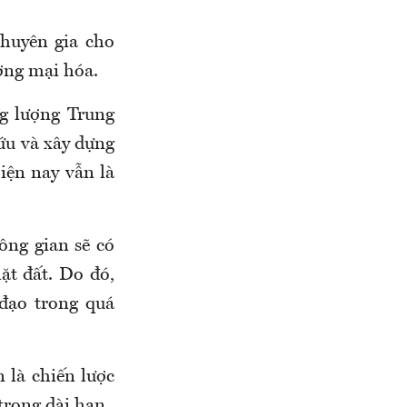
chuyên gia cho
ơng mại hóa.
g lượng Trung
ứu và xây dựng
hiện nay vẫn là
ông gian sẽ có
ặt đất. Do đó,
 đạo trong quá
 là chiến lược
trong dài hạn.