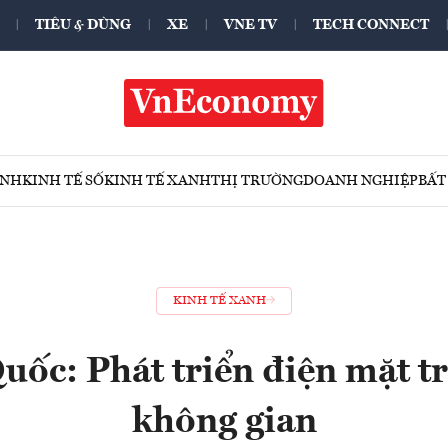
TIÊU & DÙNG
XE
VNE TV
TECH CONNECT
ÍNH
KINH TẾ SỐ
KINH TẾ XANH
THỊ TRƯỜNG
DOANH NGHIỆP
BẤT
KINH TẾ XANH
uốc: Phát triển điện mặt tr
không gian