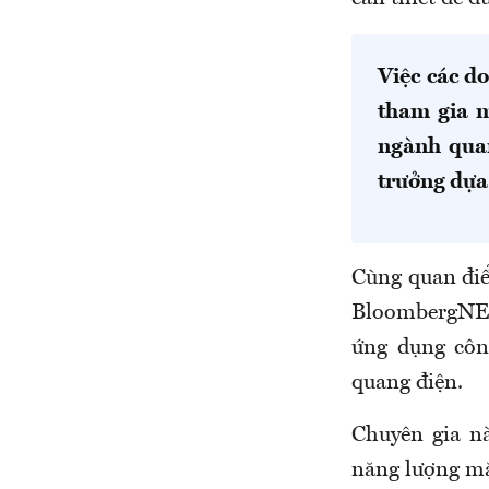
Việc các d
tham gia m
ngành quan
trưởng dựa
Cùng quan điể
BloombergNEF,
ứng dụng côn
quang điện.
Chuyên gia nà
năng lượng mặ