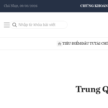
Chủ Nhật, 09/08/2026
CHỨNG KHOÁN
TIÊU ĐIỂM
ĐẦU TƯ
TÀI CH
Trung Q