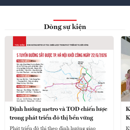
Dòng sự kiện
Định hướng metro và TOD chiến lược
K
trong phát triển đô thị bền vững
K
Phát triển đô thị theo định hướng giao
K