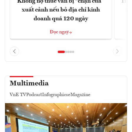
Không nợ thuế vẫn bị “chặn cửa”
Tron
xuất cảnh nếu bỏ địa chỉ kinh
từ
doanh quá 120 ngày
Đọc ngay
Multimedia
VnE TV
Podcast
Infographics
eMagazine