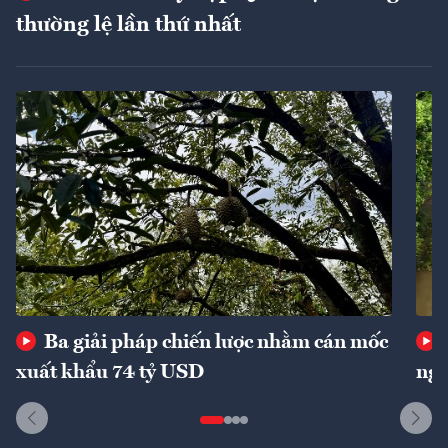
thường lệ lần thứ nhất
Ba giải pháp chiến lược nhằm cán mốc
xuất khẩu 74 tỷ USD
ngu