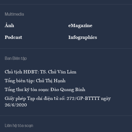
Khung pháp lý
Doanh nghiệp
Địa phương
Thị trường
Bảo hiểm
Multimedia
Sự kiện
Nhân lực
Ảnh
eMagazine
Đẹp +
An sinh
Podcast
Infographics
Giải trí
Y tế
Nhà
Ban Biên tập
Ẩm thực
Chủ tịch HĐBT: TS. Chử Văn Lâm
Tổng biên tập: Chử Thị Hạnh
Tổng thư ký tòa soạn: Đào Quang Bính
Giấy phép Tạp chí điện tử số: 272/GP-BTTTT ngày
26/6/2020
Liên hệ tòa soạn