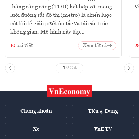
thông công cộng (TOD) kết hợp với mạng
V
lưới đường sắt đô thị (metro) là chiến lược
cốt lõi để giải quyết ùn tắc và tái cấu trúc
không gian. Mô hình này tập...
10
bài viết
Xem tất cả
2
1
2
3
4
Chứng khoán
Tiêu & Dùng
Xe
VnE TV