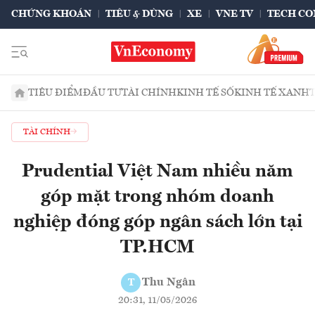
CHỨNG KHOÁN
TIÊU & DÙNG
XE
VNE TV
TECH CO
TIÊU ĐIỂM
ĐẦU TƯ
TÀI CHÍNH
KINH TẾ SỐ
KINH TẾ XANH
TÀI CHÍNH
Prudential Việt Nam nhiều năm
góp mặt trong nhóm doanh
nghiệp đóng góp ngân sách lớn tại
TP.HCM
Thu Ngân
T
20:31, 11/05/2026