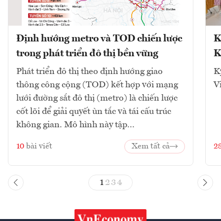
Định hướng metro và TOD chiến lược
K
trong phát triển đô thị bền vững
K
Phát triển đô thị theo định hướng giao
K
thông công cộng (TOD) kết hợp với mạng
V
lưới đường sắt đô thị (metro) là chiến lược
cốt lõi để giải quyết ùn tắc và tái cấu trúc
không gian. Mô hình này tập...
10
bài viết
Xem tất cả
2
1
2
3
4