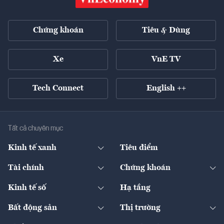
Chứng khoán
Tiêu & Dùng
Xe
VnE TV
Tech Connect
English ++
Tất cả chuyên mục
Kinh tế xanh
Tiêu điểm
Chuyển động xanh
Tài chính
Chứng khoán
Pháp lý
Ngân hàng
Doanh nghiệp niêm yết
Kinh tế số
Hạ tầng
Thương hiệu xanh
Thị trường vốn
Thị trường
Sản phẩm - Thị trường
Bất động sản
Thị trường
Diễn đàn
Thuế
Đầu tư
Tài sản số
Chính sách
Xuất nhập khẩu