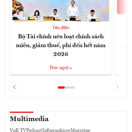
Tiêu điểm
Th
Bộ Tài chính nêu loạt chính sách
bi
miễn, giảm thuế, phí đến hết năm
Hộ
2026
Đọc ngay
Multimedia
VnE TV
Podcast
Infographics
eMagazine