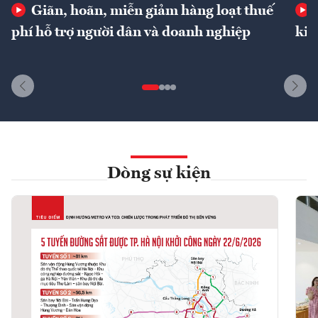
Giãn, hoãn, miễn giảm hàng loạt thuế
phí hỗ trợ người dân và doanh nghiệp
kin
Dòng sự kiện