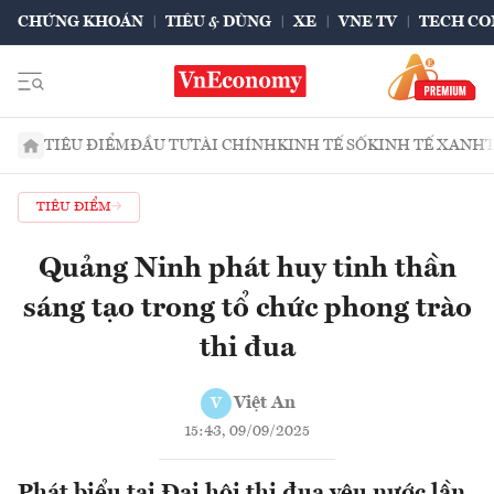
CHỨNG KHOÁN
TIÊU & DÙNG
XE
VNE TV
TECH CO
TIÊU ĐIỂM
ĐẦU TƯ
TÀI CHÍNH
KINH TẾ SỐ
KINH TẾ XANH
TIÊU ĐIỂM
Quảng Ninh phát huy tinh thần
sáng tạo trong tổ chức phong trào
thi đua
Việt An
V
15:43, 09/09/2025
Phát biểu tại Đại hội thi đua yêu nước lần