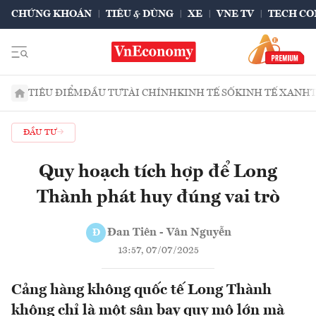
CHỨNG KHOÁN
TIÊU & DÙNG
XE
VNE TV
TECH CO
TIÊU ĐIỂM
ĐẦU TƯ
TÀI CHÍNH
KINH TẾ SỐ
KINH TẾ XANH
ĐẦU TƯ
Quy hoạch tích hợp để Long
Thành phát huy đúng vai trò
Đan Tiên - Vân Nguyễn
Đ
13:57, 07/07/2025
Cảng hàng không quốc tế Long Thành
không chỉ là một sân bay quy mô lớn mà