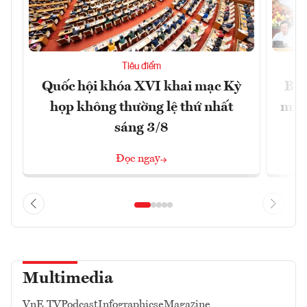
Tiêu điểm
Quốc hội khóa XVI khai mạc Kỳ
Bộ 
họp không thường lệ thứ nhất
miễn
sáng 3/8
Đọc ngay
Multimedia
VnE TV
Podcast
Infographics
eMagazine