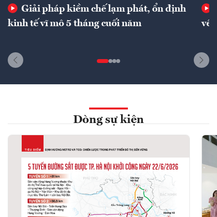
Giải pháp kiềm chế lạm phát, ổn định
kinh tế vĩ mô 5 tháng cuối năm
về 
Dòng sự kiện