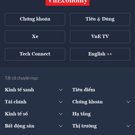
Chứng khoán
Tiêu & Dùng
Xe
VnE TV
Tech Connect
English ++
Tất cả chuyên mục
Kinh tế xanh
Tiêu điểm
Chuyển động xanh
Tài chính
Chứng khoán
Pháp lý
Ngân hàng
Doanh nghiệp niêm yết
Kinh tế số
Hạ tầng
Thương hiệu xanh
Thị trường vốn
Thị trường
Sản phẩm - Thị trường
Bất động sản
Thị trường
Diễn đàn
Thuế
Đầu tư
Tài sản số
Chính sách
Xuất nhập khẩu