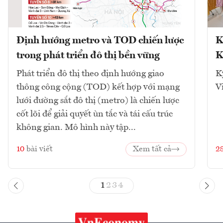
Định hướng metro và TOD chiến lược
K
trong phát triển đô thị bền vững
K
Phát triển đô thị theo định hướng giao
K
thông công cộng (TOD) kết hợp với mạng
V
lưới đường sắt đô thị (metro) là chiến lược
cốt lõi để giải quyết ùn tắc và tái cấu trúc
không gian. Mô hình này tập...
10
bài viết
Xem tất cả
2
1
2
3
4