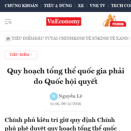
CHỨNG KHOÁN
TIÊU & DÙNG
XE
VNE TV
TECH CO
TIÊU ĐIỂM
ĐẦU TƯ
TÀI CHÍNH
KINH TẾ SỐ
KINH TẾ XANH
TIÊU ĐIỂM
Quy hoạch tổng thể quốc gia phải
do Quốc hội quyết
Nguyễn Lê
N
11:56, 09/11/2016
Chính phủ kiên trì giữ quy định Chính
phủ phê duyệt quy hoạch tổng thể quốc