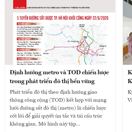
Định hướng metro và TOD chiến lược
K
trong phát triển đô thị bền vững
K
Phát triển đô thị theo định hướng giao
K
thông công cộng (TOD) kết hợp với mạng
V
lưới đường sắt đô thị (metro) là chiến lược
cốt lõi để giải quyết ùn tắc và tái cấu trúc
không gian. Mô hình này tập...