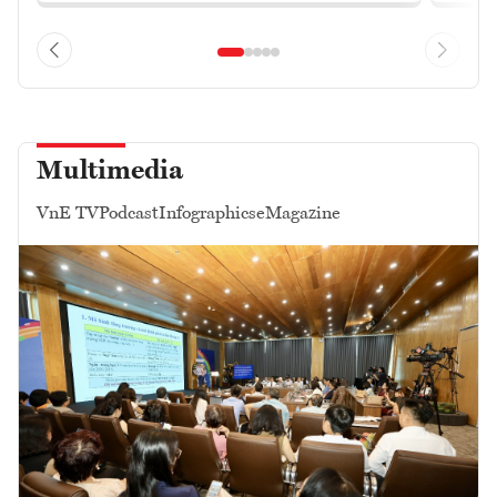
Multimedia
VnE TV
Podcast
Infographics
eMagazine