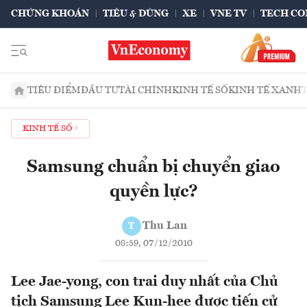
CHỨNG KHOÁN
TIÊU & DÙNG
XE
VNE TV
TECH CO
TIÊU ĐIỂM
ĐẦU TƯ
TÀI CHÍNH
KINH TẾ SỐ
KINH TẾ XANH
KINH TẾ SỐ
Samsung chuẩn bị chuyển giao
quyền lực?
Thu Lan
T
08:59, 07/12/2010
Lee Jae-yong, con trai duy nhất của Chủ
tịch Samsung Lee Kun-hee được tiến cử