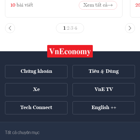
10
bài viết
Xem tất cả
2
1
2
3
4
Chứng khoán
Tiêu & Dùng
Xe
VnE TV
Tech Connect
English ++
Tất cả chuyên mục