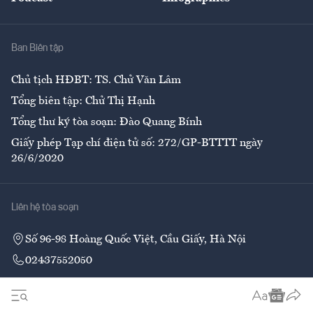
Giải trí
Y tế
Nhà
Ban Biên tập
Ẩm thực
Chủ tịch HĐBT: TS. Chử Văn Lâm
Tổng biên tập: Chử Thị Hạnh
Tổng thư ký tòa soạn: Đào Quang Bính
Giấy phép Tạp chí điện tử số: 272/GP-BTTTT ngày
26/6/2020
Liên hệ tòa soạn
Số 96-98 Hoàng Quốc Việt, Cầu Giấy, Hà Nội
02437552050
Liên hệ quảng cáo