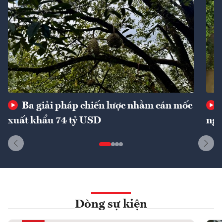
Ba giải pháp chiến lược nhằm cán mốc
xuất khẩu 74 tỷ USD
ngu
Dòng sự kiện