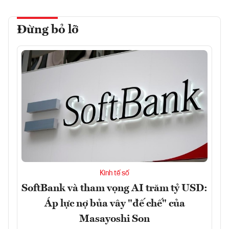
Đừng bỏ lỡ
Kinh tế số
SoftBank và tham vọng AI trăm tỷ USD:
Áp lực nợ bủa vây "đế chế" của
Masayoshi Son