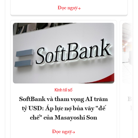
Đọc ngay
Kinh tế số
SoftBank và tham vọng AI trăm
Bùn
tỷ USD: Áp lực nợ bủa vây "đế
li
chế" của Masayoshi Son
Đọc ngay