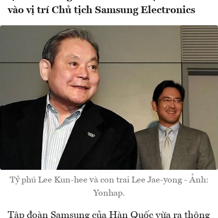
vào vị trí Chủ tịch Samsung Electronics
Tỷ phú Lee Kun-hee và con trai Lee Jae-yong - Ảnh:
Yonhap.
Tập đoàn Samsung của Hàn Quốc vừa ra thông