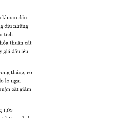
àn khoan dầu
ng dịu những
n tích
hỏa thuận cắt
 giá dầu lên
Trong tháng, có
do lo ngại
thuận cắt giảm
g 1,03