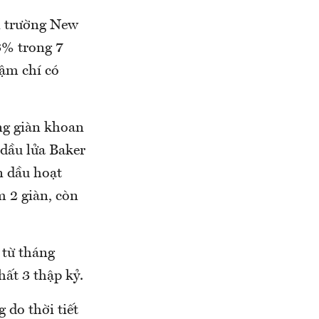
hị trường New
,3% trong 7
hậm chí có
ợng giàn khoan
 dầu lửa Baker
n dầu hoạt
m 2 giàn, còn
 từ tháng
hất 3 thập kỷ.
 do thời tiết