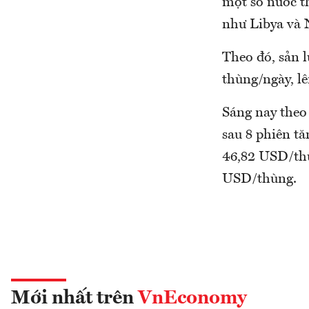
một số nước t
như Libya và 
Theo đó, sản 
thùng/ngày, lê
Sáng nay theo
sau 8 phiên t
46,82 USD/thù
USD/thùng.
Mới nhất trên
VnEconomy