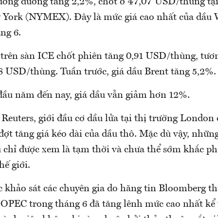
ơng đương tăng 2,2%, chốt ở 47,07 USD/thùng tại
York (NYMEX). Đây là mức giá cao nhất của dầu 
ng 6.
 trên sàn ICE chốt phiên tăng 0,91 USD/thùng, tươ
68 USD/thùng. Tuần trước, giá dầu Brent tăng 5,2%.
 đầu năm đến nay, giá dầu vẫn giảm hơn 12%.
Reuters, giới đầu cơ dầu lửa tại thị trường London
ợt tăng giá kéo dài của dầu thô. Mặc dù vậy, những
u chỉ được xem là tạm thời và chưa thể sớm khắc ph
hế giới.
 khảo sát các chuyên gia do hãng tin Bloomberg th
 OPEC trong tháng 6 đã tăng lênh mức cao nhất kể