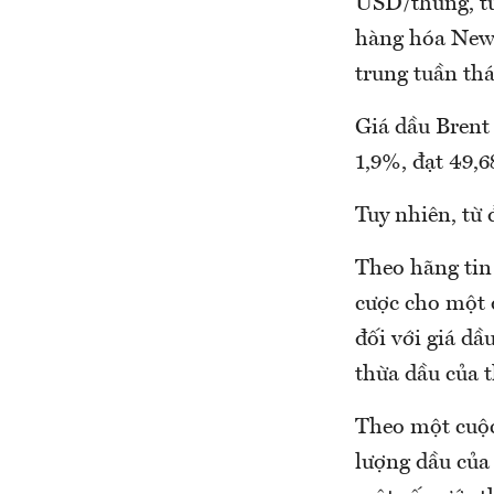
USD/thùng, tư
hàng hóa New 
trung tuần thá
Giá dầu Brent
1,9%, đạt 49,
Tuy nhiên, từ
Theo hãng tin 
cược cho một đ
đối với giá dầ
thừa dầu của t
Theo một cuộc
lượng dầu của