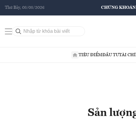
Thứ Bảy, 08/08/2026
CHỨNG KHOÁN
TIÊU ĐIỂM
ĐẦU TƯ
TÀI CH
Sản lượn