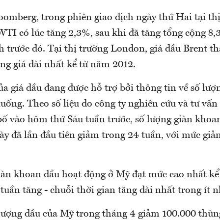
oomberg, trong phiên giao dịch ngày thứ Hai tại t
WTI có lúc tăng 2,3%, sau khi đã tăng tổng cộng 8
h trước đó. Tại thị trường London, giá dầu Brent t
ng giá dài nhất kể từ năm 2012.
a giá dầu đang được hỗ trợ bởi thông tin về số lư
uống. Theo số liệu do công ty nghiên cứu và tư vấn
ố vào hôm thứ Sáu tuần trước, số lượng giàn khoa
y đã lần đầu tiên giảm trong 24 tuần, với mức giả
giàn khoan dầu hoạt động ở Mỹ đạt mức cao nhất kể
tuần tăng - chuỗi thời gian tăng dài nhất trong ít n
lượng dầu của Mỹ trong tháng 4 giảm 100.000 thùng