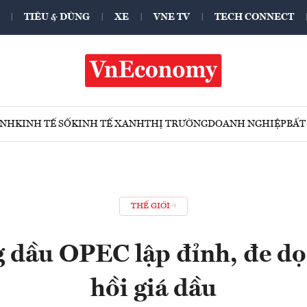
TIÊU & DÙNG
XE
VNE TV
TECH CONNECT
ÍNH
KINH TẾ SỐ
KINH TẾ XANH
THỊ TRƯỜNG
DOANH NGHIỆP
BẤT
THẾ GIỚI
g dầu OPEC lập đỉnh, đe dọ
hồi giá dầu