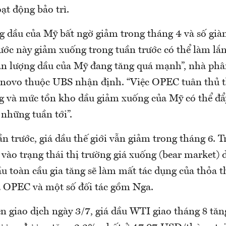
ạt động bảo trì.
ng dầu của Mỹ bất ngờ giảm trong tháng 4 và số gi
ước này giảm xuống trong tuần trước có thể làm lắ
sản lượng dầu của Mỹ đang tăng quá mạnh”, nhà phâ
novo thuộc UBS nhận định. “Việc OPEC tuân thủ t
g và mức tồn kho dầu giảm xuống của Mỹ có thể đẩy
những tuần tới”.
ần trước, giá dầu thế giới vẫn giảm trong tháng 6. 
i vào trạng thái thị trường giá xuống (bear market) 
u toàn cầu gia tăng sẽ làm mất tác dụng của thỏa 
a OPEC và một số đối tác gồm Nga.
n giao dịch ngày 3/7, giá dầu WTI giao tháng 8 tăn