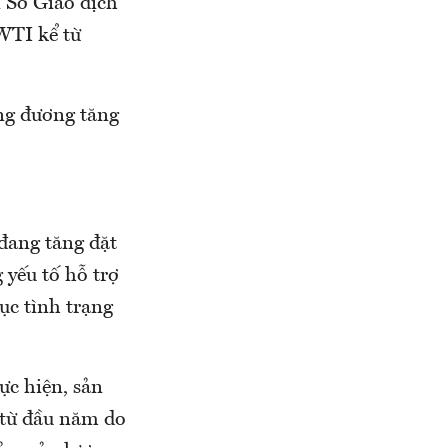
 Sở Giao dịch
WTI kể từ
ng đương tăng
 đang tăng đặt
 yếu tố hỗ trợ
ục tình trạng
ực hiện, sản
 từ đầu năm do