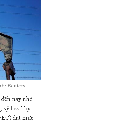
h: Reuters.
m đến nay nhờ
 kỷ lục. Tuy
OPEC) đạt mức