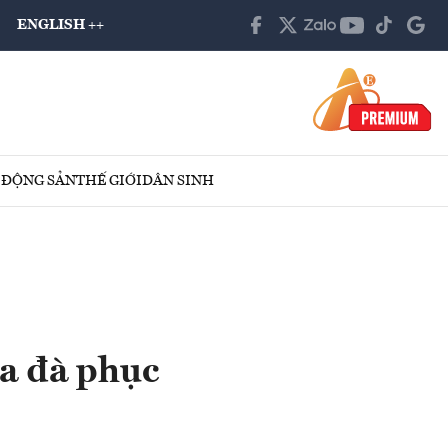
ENGLISH ++
 ĐỘNG SẢN
THẾ GIỚI
DÂN SINH
a đà phục