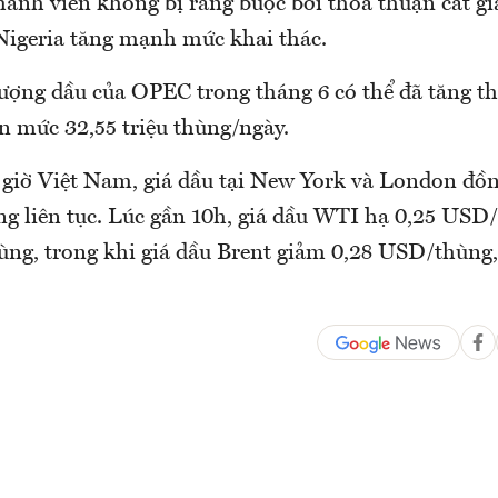
hành viên không bị ràng buộc bởi thỏa thuận cắt g
Nigeria tăng mạnh mức khai thác.
lượng dầu của OPEC trong tháng 6 có thể đã tăng 
n mức 32,55 triệu thùng/ngày.
 giờ Việt Nam, giá dầu tại New York và London đồn
ăng liên tục. Lúc gần 10h, giá dầu WTI hạ 0,25 USD
ng, trong khi giá dầu Brent giảm 0,28 USD/thùng,