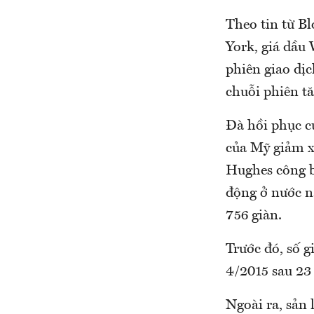
Theo tin từ Bl
York, giá dầu 
phiên giao dịc
chuỗi phiên tă
Đà hồi phục củ
của Mỹ giảm x
Hughes công b
động ở nước nà
756 giàn.
Trước đó, số 
4/2015 sau 23 
Ngoài ra, sản 