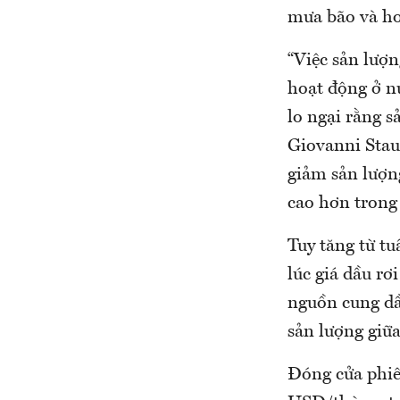
mưa bão và ho
“Việc sản lượ
hoạt động ở n
lo ngại rằng 
Giovanni Stau
giảm sản lượn
cao hơn trong 
Tuy tăng từ tu
lúc giá dầu rơ
nguồn cung dầ
sản lượng giữ
Đóng cửa phiê