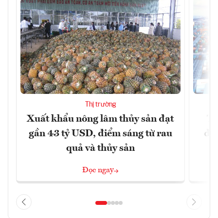
Thị trường
Xuất khẩu nông lâm thủy sản đạt
TP
gần 43 tỷ USD, điểm sáng từ rau
đó
quả và thủy sản
Đọc ngay