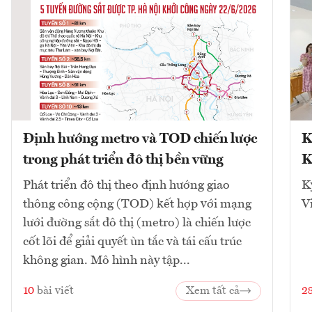
Định hướng metro và TOD chiến lược
K
trong phát triển đô thị bền vững
K
Phát triển đô thị theo định hướng giao
K
thông công cộng (TOD) kết hợp với mạng
V
lưới đường sắt đô thị (metro) là chiến lược
cốt lõi để giải quyết ùn tắc và tái cấu trúc
không gian. Mô hình này tập...
10
bài viết
Xem tất cả
2