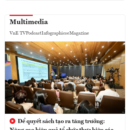
Multimedia
VnE TV
Podcast
Infographics
eMagazine
Để quyết sách tạo ra tăng trưởng: