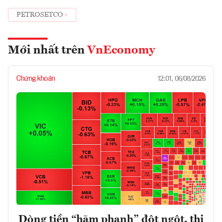
PETROSETCO
Mới nhất trên
VnEconomy
Chứng khoán
12:01, 06/08/2026
Dòng tiền “hãm phanh” đột ngột, thị