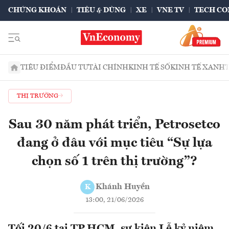
CHỨNG KHOÁN
TIÊU & DÙNG
XE
VNE TV
TECH CO
TIÊU ĐIỂM
ĐẦU TƯ
TÀI CHÍNH
KINH TẾ SỐ
KINH TẾ XANH
THỊ TRƯỜNG
Sau 30 năm phát triển, Petrosetco
đang ở đâu với mục tiêu “Sự lựa
chọn số 1 trên thị trường”?
Khánh Huyền
K
13:00, 21/06/2026
Tối 20/6 tại TP.HCM, sự kiện Lễ kỷ niệm