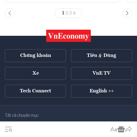
1
2
3
4
Chứng khoán
Tiêu & Dùng
Xe
VnE TV
Tech Connect
English ++
Tất cả chuyên mục
Kinh tế xanh
Tiêu điểm
Chuyển động xanh