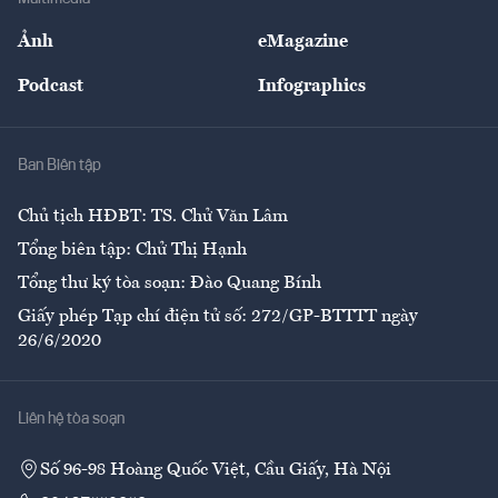
Sự kiện
Nhân lực
Ảnh
eMagazine
Đẹp +
An sinh
Podcast
Infographics
Giải trí
Y tế
Nhà
Ban Biên tập
Ẩm thực
Chủ tịch HĐBT: TS. Chử Văn Lâm
Tổng biên tập: Chử Thị Hạnh
Tổng thư ký tòa soạn: Đào Quang Bính
Giấy phép Tạp chí điện tử số: 272/GP-BTTTT ngày
26/6/2020
Liên hệ tòa soạn
Số 96-98 Hoàng Quốc Việt, Cầu Giấy, Hà Nội