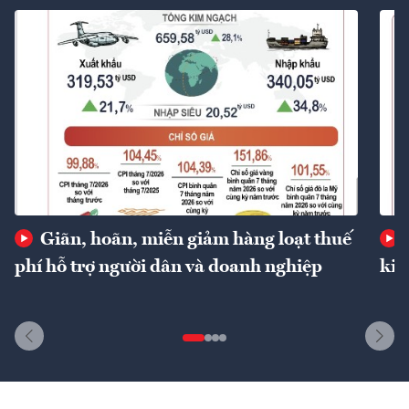
Giãn, hoãn, miễn giảm hàng loạt thuế
phí hỗ trợ người dân và doanh nghiệp
kin