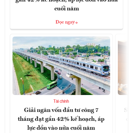
gần 42% kế hoạch, áp lực dồn vào nửa
cuối năm
Đọc ngay
Tài chính
Giải ngân vốn đầu tư công 7
Sửa
tháng đạt gần 42% kế hoạch, áp
ca
lực dồn vào nửa cuối năm