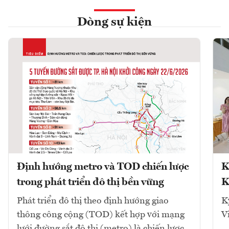
Dòng sự kiện
Định hướng metro và TOD chiến lược
K
trong phát triển đô thị bền vững
K
Phát triển đô thị theo định hướng giao
K
thông công cộng (TOD) kết hợp với mạng
V
lưới đường sắt đô thị (metro) là chiến lược