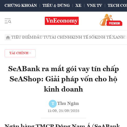
CHỨNG KHOÁN
TIÊU & DÙNG
XE
VNE TV
TECH CO
TIÊU ĐIỂM
ĐẦU TƯ
TÀI CHÍNH
KINH TẾ SỐ
KINH TẾ XANH
TÀI CHÍNH
SeABank ra mắt gói vay tín chấp
SeAShop: Giải pháp vốn cho hộ
kinh doanh
Thu Ngân
T
11:09, 25/09/2025
Ngân hàng TMCP Đông Nam Á (SeABank,