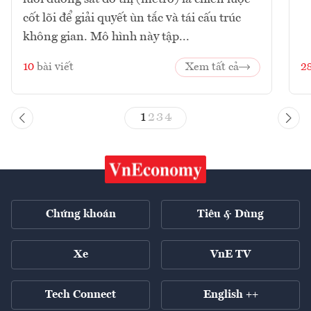
cốt lõi để giải quyết ùn tắc và tái cấu trúc
không gian. Mô hình này tập...
10
bài viết
Xem tất cả
2
1
2
3
4
Chứng khoán
Tiêu & Dùng
Xe
VnE TV
Tech Connect
English ++