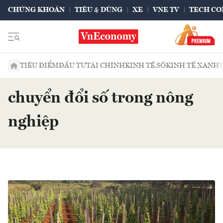
CHỨNG KHOÁN
TIÊU & DÙNG
XE
VNE TV
TECH CO
TIÊU ĐIỂM
ĐẦU TƯ
TÀI CHÍNH
KINH TẾ SỐ
KINH TẾ XANH
chuyển đổi số trong nông
nghiệp