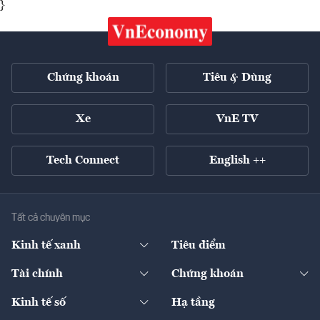
}
Chứng khoán
Tiêu & Dùng
Xe
VnE TV
Tech Connect
English ++
Tất cả chuyên mục
Kinh tế xanh
Tiêu điểm
Chuyển động xanh
Tài chính
Chứng khoán
Pháp lý
Ngân hàng
Doanh nghiệp niêm yết
Kinh tế số
Hạ tầng
Thương hiệu xanh
Thị trường vốn
Thị trường