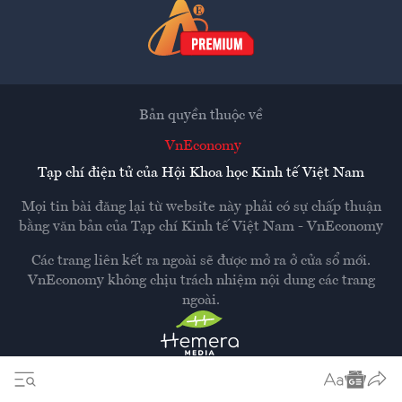
Bản quyền thuộc về
VnEconomy
Tạp chí điện tử của Hội Khoa học Kinh tế Việt Nam
Mọi tin bài đăng lại từ website này phải có sự chấp thuận
bằng văn bản của
Tạp chí Kinh tế Việt Nam - VnEconomy
Các trang liên kết ra ngoài sẽ được mở ra ở cửa sổ mới.
VnEconomy không chịu trách nhiệm nội dung các trang
ngoài.
Thiết kế và phát triển bởi
Hemera Media
Dựa trên nền tảng
Hemera AI CMS