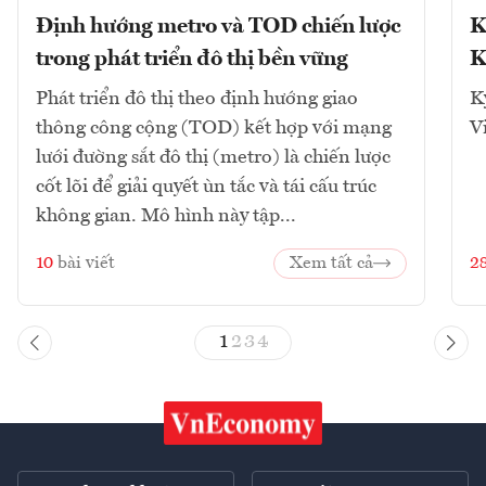
Định hướng metro và TOD chiến lược
K
trong phát triển đô thị bền vững
K
Phát triển đô thị theo định hướng giao
K
thông công cộng (TOD) kết hợp với mạng
V
lưới đường sắt đô thị (metro) là chiến lược
cốt lõi để giải quyết ùn tắc và tái cấu trúc
không gian. Mô hình này tập...
10
bài viết
Xem tất cả
2
1
2
3
4