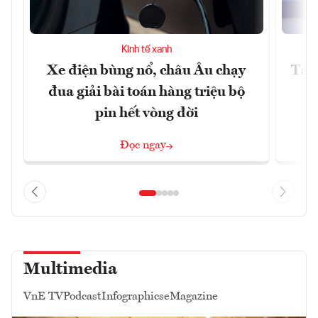
Kinh tế xanh
Xe điện bùng nổ, châu Âu chạy
Tây 
đua giải bài toán hàng triệu bộ
pin hết vòng đời
Đọc ngay
Multimedia
VnE TV
Podcast
Infographics
eMagazine