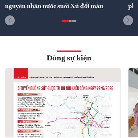
nguyên nhân nước suối Xú đổi màu
phí
Dòng sự kiện