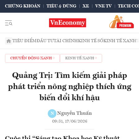
CHỨNG KHOÁN
TIÊU & DÙNG
XE
VNE TV
TECH CO
TIÊU ĐIỂM
ĐẦU TƯ
TÀI CHÍNH
KINH TẾ SỐ
KINH TẾ XANH
CHUYỂN ĐỘNG XANH
KINH TẾ XANH
Quảng Trị: Tìm kiếm giải pháp
phát triển nông nghiệp thích ứng
biến đổi khí hậu
Nguyễn Thuấn
N
09:31, 17/06/2026
Cuộc thi “Sáng tạo Khoa học Kỹ thuật