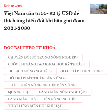
Kinh tế xanh
Việt Nam cần từ 55- 92 tỷ USD để
thích ứng biến đổi khí hậu giai đoạn
2021-2030
ĐỌC BÀI THEO TỪ KHOÁ
CHUYỂN ĐỔI SỐ TRONG NÔNG NGHIỆP
CUỘC THI SÁNG TẠO KHOA HỌC KỸ THUẬT
DU LỊCH NÔNG NGHIỆP
GIẢI PHÁP THÍCH ỨNG
HỖ TRỢ PHÁT TRIỂN BỀN VỮNG
PHÁT TRIỂN NÔNG NGHIỆP BỀN VỮNG
QUẢNG TRỊ
SÁNG KIẾN NÔNG NGHIỆP
SÁNG KIẾN PHÁT TRIỂN NÔNG NGHIỆP
THÍCH ỨNG BIẾN ĐỔI KHÍ HẬU