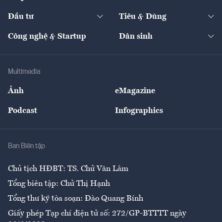
Start-up
Dự án
Công nghiệp
Chuyển động 24h
Đối thoại
The Guide
Video
Đầu tư
Tiêu & Dùng
Quản trị số
Cafe BĐS
Thị trường
Kinh doanh
Kết nối
Tạp chí kinh tế Việt Nam
eMagazine
Nhà đầu tư
Du lịch
Công nghệ & Startup
Dân sinh
Tư vấn
Nông sản
Doanh nhân
Tư vấn Tiêu & Dùng
Infographics
Hạ tầng
Sức khỏe
Khung pháp lý
Doanh nghiệp
Địa phương
Thị trường
Bảo hiểm
Multimedia
Sự kiện
Nhân lực
Ảnh
eMagazine
Đẹp +
An sinh
Podcast
Infographics
Giải trí
Y tế
Nhà
Ban Biên tập
Ẩm thực
Chủ tịch HĐBT: TS. Chử Văn Lâm
Tổng biên tập: Chử Thị Hạnh
Tổng thư ký tòa soạn: Đào Quang Bính
Giấy phép Tạp chí điện tử số: 272/GP-BTTTT ngày