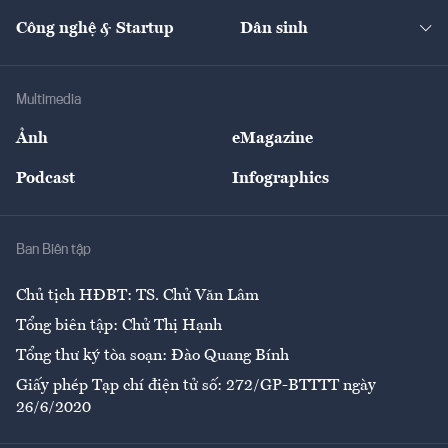
Kinh doanh
Kết nối
Tạp chí kinh tế Việt Nam
eMagazine
Nhà đầu tư
Du lịch
Công nghệ & Startup
Dân sinh
Tư vấn
Nông sản
Doanh nhân
Tư vấn Tiêu & Dùng
Infographics
Hạ tầng
Sức khỏe
Khung pháp lý
Doanh nghiệp
Địa phương
Thị trường
Bảo hiểm
Multimedia
Sự kiện
Nhân lực
Ảnh
eMagazine
Đẹp +
An sinh
Podcast
Infographics
Giải trí
Y tế
Nhà
Ban Biên tập
Ẩm thực
Chủ tịch HĐBT: TS. Chử Văn Lâm
Tổng biên tập: Chử Thị Hạnh
Tổng thư ký tòa soạn: Đào Quang Bính
Giấy phép Tạp chí điện tử số: 272/GP-BTTTT ngày
26/6/2020