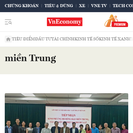
CHỨNG KHOÁN
TIÊU & DÙNG
XE
VNE TV
TECH CO
TIÊU ĐIỂM
ĐẦU TƯ
TÀI CHÍNH
KINH TẾ SỐ
KINH TẾ XANH
miền Trung