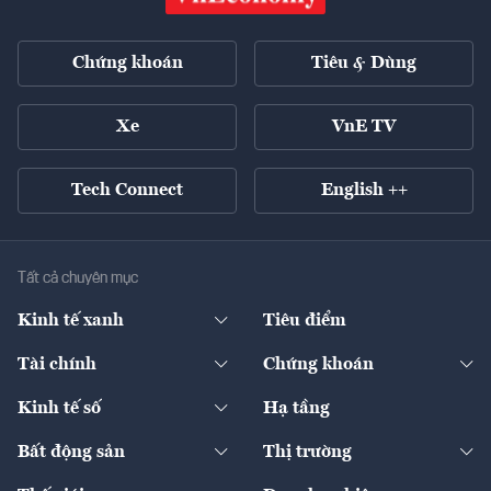
Chứng khoán
Tiêu & Dùng
Xe
VnE TV
Tech Connect
English ++
Tất cả chuyên mục
Kinh tế xanh
Tiêu điểm
Chuyển động xanh
Tài chính
Chứng khoán
Pháp lý
Ngân hàng
Doanh nghiệp niêm yết
Kinh tế số
Hạ tầng
Thương hiệu xanh
Thị trường vốn
Thị trường
Sản phẩm - Thị trường
Bất động sản
Thị trường
Diễn đàn
Thuế
Đầu tư
Tài sản số
Chính sách
Xuất nhập khẩu