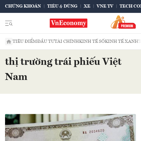
CHỨNG KHOÁN
TIÊU & DÙNG
XE
VNE TV
TECH CO
TIÊU ĐIỂM
ĐẦU TƯ
TÀI CHÍNH
KINH TẾ SỐ
KINH TẾ XANH
thị trường trái phiếu Việt
Nam