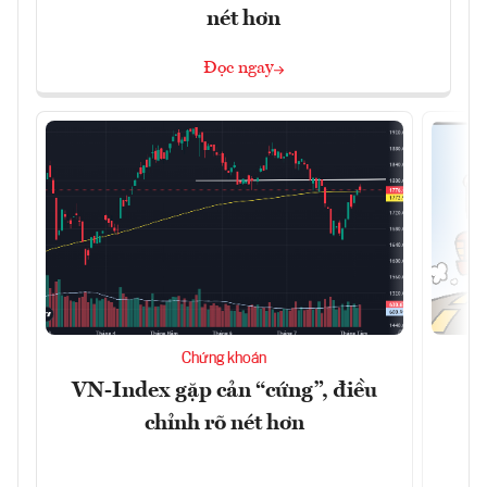
nét hơn
Đọc ngay
Chứng khoán
VN-Index gặp cản “cứng”, điều
B
chỉnh rõ nét hơn