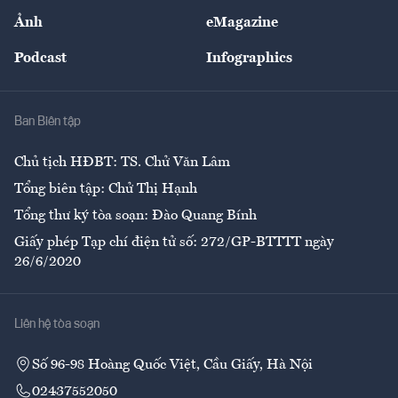
Sự kiện
Nhân lực
Ảnh
eMagazine
Đẹp +
An sinh
Podcast
Infographics
Giải trí
Y tế
Nhà
Ban Biên tập
Ẩm thực
Chủ tịch HĐBT: TS. Chử Văn Lâm
Tổng biên tập: Chử Thị Hạnh
Tổng thư ký tòa soạn: Đào Quang Bính
Giấy phép Tạp chí điện tử số: 272/GP-BTTTT ngày
26/6/2020
Liên hệ tòa soạn
Số 96-98 Hoàng Quốc Việt, Cầu Giấy, Hà Nội
02437552050