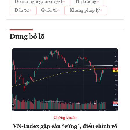
Doanh nghiệp niêm yết
Thị trường
Đầu tư
Quốc tế
Khung pháp lý
Đừng bỏ lỡ
Chứng khoán
VN-Index gặp cản “cứng”, điều chỉnh rõ