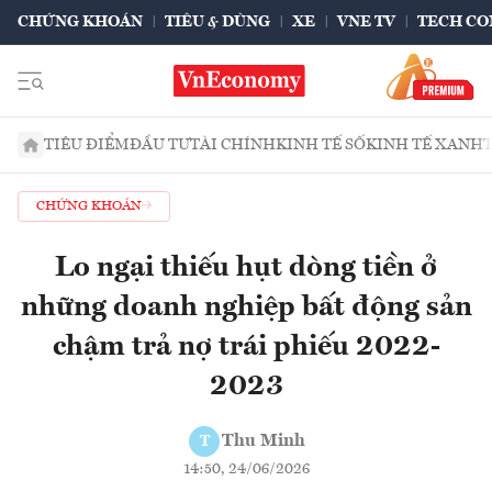
CHỨNG KHOÁN
TIÊU & DÙNG
XE
VNE TV
TECH CO
TIÊU ĐIỂM
ĐẦU TƯ
TÀI CHÍNH
KINH TẾ SỐ
KINH TẾ XANH
CHỨNG KHOÁN
Lo ngại thiếu hụt dòng tiền ở
những doanh nghiệp bất động sản
chậm trả nợ trái phiếu 2022-
2023
Thu Minh
T
14:50, 24/06/2026