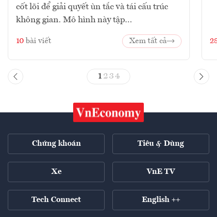
cốt lõi để giải quyết ùn tắc và tái cấu trúc
không gian. Mô hình này tập...
10
bài viết
Xem tất cả
2
1
2
3
4
Chứng khoán
Tiêu & Dùng
Xe
VnE TV
Tech Connect
English ++