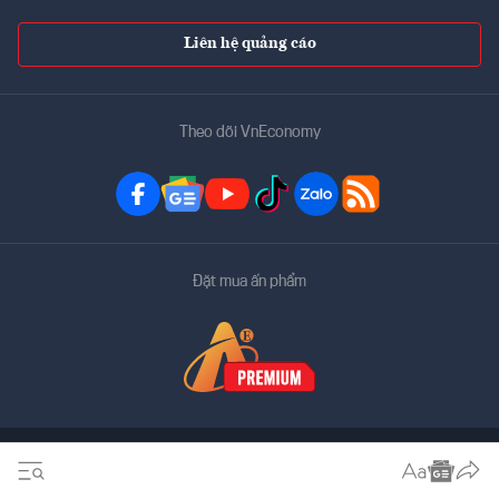
Liên hệ quảng cáo
Theo dõi VnEconomy
Đặt mua ấn phẩm
Bản quyền thuộc về