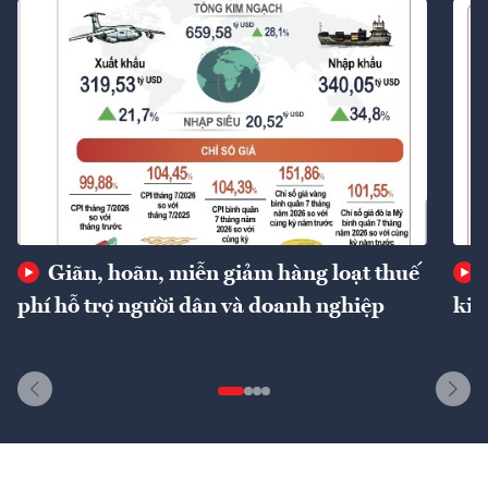
Giãn, hoãn, miễn giảm hàng loạt thuế
phí hỗ trợ người dân và doanh nghiệp
kin