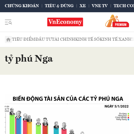
CHỨNG KHOÁN
TIÊU & DÙNG
XE
VNE TV
TECH CO
TIÊU ĐIỂM
ĐẦU TƯ
TÀI CHÍNH
KINH TẾ SỐ
KINH TẾ XANH
tỷ phú Nga