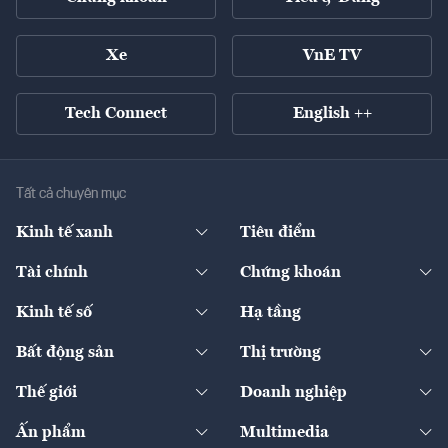
Xe
VnE TV
Tech Connect
English ++
Tất cả chuyên mục
Kinh tế xanh
Tiêu điểm
Chuyển động xanh
Tài chính
Chứng khoán
Pháp lý
Ngân hàng
Doanh nghiệp niêm yết
Kinh tế số
Hạ tầng
Thương hiệu xanh
Thị trường vốn
Thị trường
Sản phẩm - Thị trường
Bất động sản
Thị trường
Diễn đàn
Thuế
Đầu tư
Tài sản số
Chính sách
Xuất nhập khẩu
Thế giới
Doanh nghiệp
Bảo hiểm
Quốc tế
Dịch vụ số
Thị trường
Khung pháp lý
Kinh tế
Chuyển động
Ấn phẩm
Multimedia
Khung pháp lý
Start-up