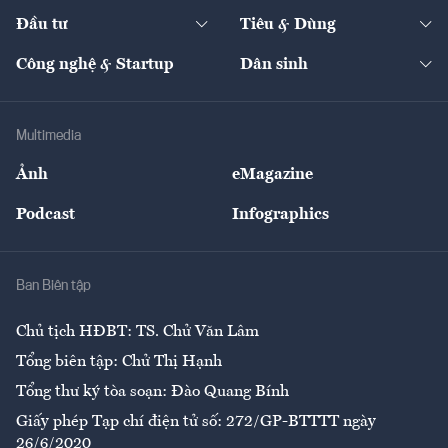
Dự án
Công nghiệp
Chuyển động 24h
Đối thoại
The Guide
Video
Đầu tư
Tiêu & Dùng
Quản trị số
Cafe BĐS
Thị trường
Kinh doanh
Kết nối
Tạp chí kinh tế Việt Nam
eMagazine
Nhà đầu tư
Du lịch
Công nghệ & Startup
Dân sinh
Tư vấn
Nông sản
Doanh nhân
Tư vấn Tiêu & Dùng
Infographics
Hạ tầng
Sức khỏe
Khung pháp lý
Doanh nghiệp
Địa phương
Thị trường
Bảo hiểm
Multimedia
Sự kiện
Nhân lực
Ảnh
eMagazine
Đẹp +
An sinh
Podcast
Infographics
Giải trí
Y tế
Nhà
Ban Biên tập
Ẩm thực
Chủ tịch HĐBT: TS. Chử Văn Lâm
Tổng biên tập: Chử Thị Hạnh
Tổng thư ký tòa soạn: Đào Quang Bính
Giấy phép Tạp chí điện tử số: 272/GP-BTTTT ngày
26/6/2020