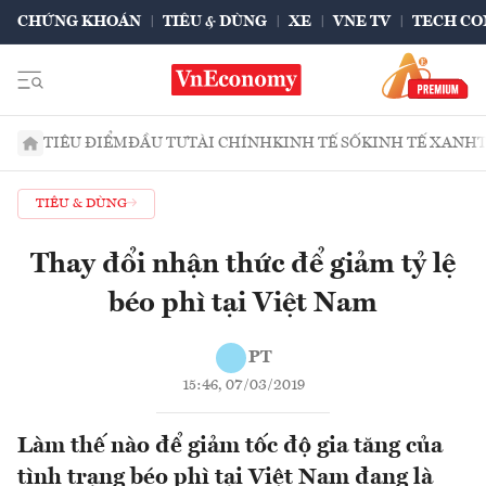
CHỨNG KHOÁN
TIÊU & DÙNG
XE
VNE TV
TECH CO
TIÊU ĐIỂM
ĐẦU TƯ
TÀI CHÍNH
KINH TẾ SỐ
KINH TẾ XANH
TIÊU & DÙNG
Thay đổi nhận thức để giảm tỷ lệ
béo phì tại Việt Nam
PT
15:46, 07/03/2019
Làm thế nào để giảm tốc độ gia tăng của
tình trạng béo phì tại Việt Nam đang là