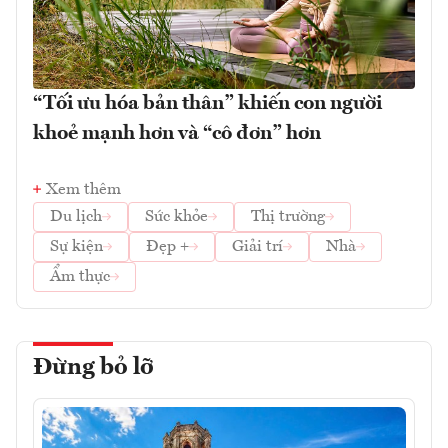
“Tối ưu hóa bản thân” khiến con người
khoẻ mạnh hơn và “cô đơn” hơn
Xem thêm
Du lịch
Sức khỏe
Thị trường
Sự kiện
Đẹp +
Giải trí
Nhà
Ẩm thực
Đừng bỏ lỡ