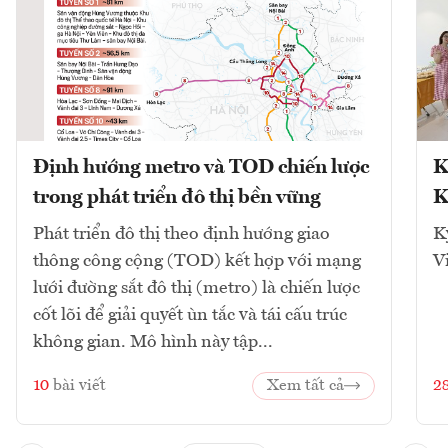
Định hướng metro và TOD chiến lược
K
trong phát triển đô thị bền vững
K
Phát triển đô thị theo định hướng giao
K
thông công cộng (TOD) kết hợp với mạng
V
lưới đường sắt đô thị (metro) là chiến lược
cốt lõi để giải quyết ùn tắc và tái cấu trúc
không gian. Mô hình này tập...
10
bài viết
Xem tất cả
2