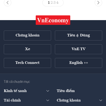
1
2
3
4
Chứng khoán
Tiêu & Dùng
Xe
VnE TV
Tech Connect
English ++
Tất cả chuyên mục
Kinh tế xanh
Tiêu điểm
Chuyển động xanh
Tài chính
Chứng khoán
Pháp lý