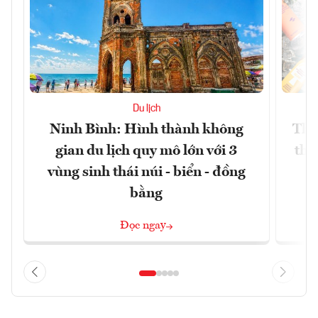
Du lịch
Ninh Bình: Hình thành không
Thế
gian du lịch quy mô lớn với 3
thự
vùng sinh thái núi - biển - đồng
bằng
Đọc ngay