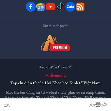
Đặt mua ấn phẩm
Bản quyền thuộc về
VnEconomy
Tạp chí điện tử của Hội Khoa học Kinh tế Việt Nam
Mọi tin bài đăng lại từ website này phải có sự chấp thuận
bằng văn bản của
Tạp chí Kinh tế Việt Nam - VnEconomy
Các trang liên kết ra ngoài sẽ được mở ra ở cửa sổ mới.